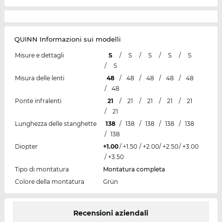
QUINN Informazioni sui modelli
Misure e dettagli
S
/
S
/
S
/
S
/
S
/
S
Misura delle lenti
48
/
48
/
48
/
48
/
48
/
48
Ponte infralenti
21
/
21
/
21
/
21
/
21
/
21
Lunghezza delle stanghette
138
/
138
/
138
/
138
/
138
/
138
Diopter
+1.00
/
+1.50
/
+2.00
/
+2.50
/
+3.00
/
+3.50
Tipo di montatura
Montatura completa
Colore della montatura
Grün
Recensioni aziendali