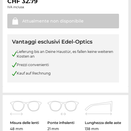
CHF
32.79
IVA inclusa.
Attualmente non
disponibile
Vantaggi esclusivi Edel-Optics
Lieferung bis an Deine Haustür, es fallen keine weiteren
Kosten an
Prezzi convenienti
Kauf auf Rechnung
Misura delle lenti
Ponte infralenti
Lunghezza delle aste
48 mm
21 mm
138 mm