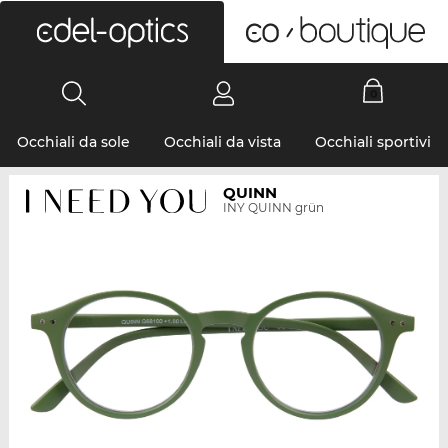
0
Occhiali da sole
Occhiali da vista
Occhiali sportivi
QUINN
INY QUINN grün