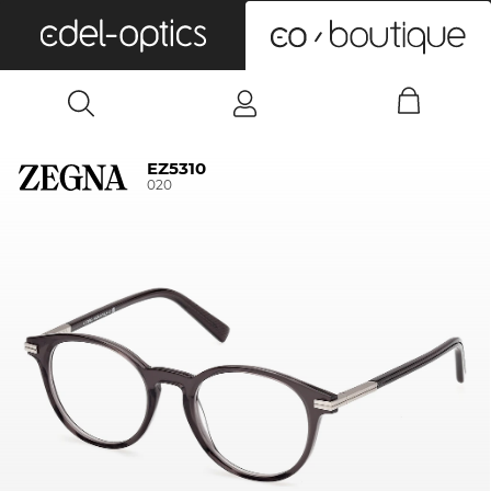
0
EZ5310
020