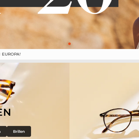
 EUROPA!
EN
n
Brillen