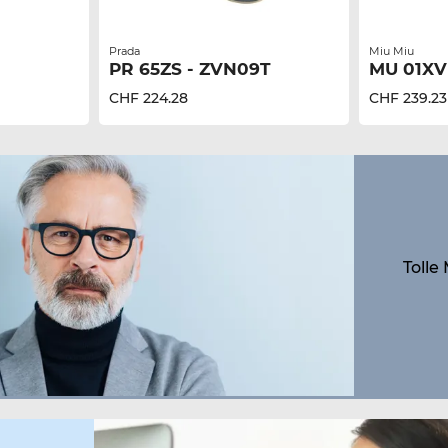
Prada
Miu Miu
PR 65ZS - ZVN09T
MU 01XV
CHF 224.28
CHF 239.23
Tolle