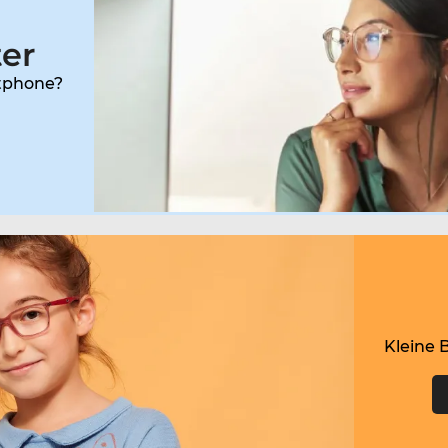
ter
rtphone?
Kleine 