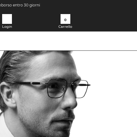
imborso entro 30 giorni
0
Login
Carrello