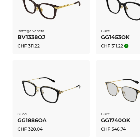
Bottega Veneta
Gucci
BV1338OJ
GG1453OK
CHF 311.22
CHF 311.22
Gucci
Gucci
GG1886OA
GG1740OK
CHF 328.04
CHF 546.74