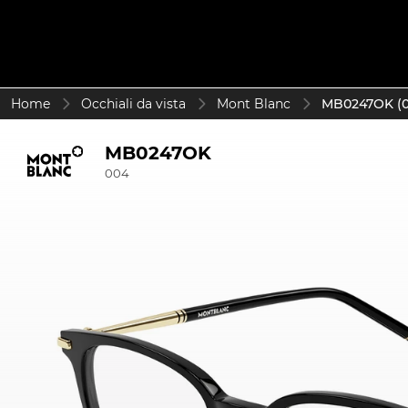
Home
Occhiali da vista
Mont Blanc
MB0247OK (0
MB0247OK
004