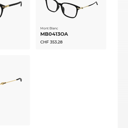
Mont Blanc
MB0413OA
CHF 353.28