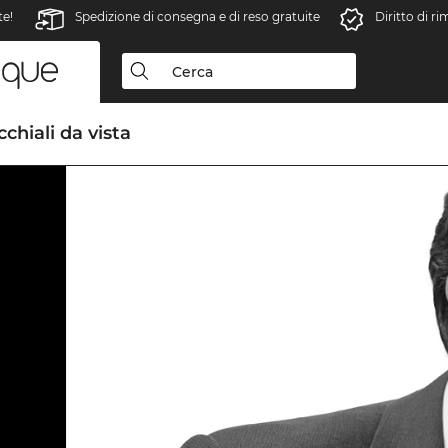
te!
Spedizione di consegna e di reso gratuite
Diritto di r
chiali da vista