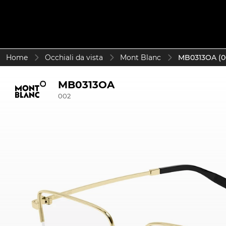
Home
Occhiali da vista
Mont Blanc
MB0313OA (0
MB0313OA
002