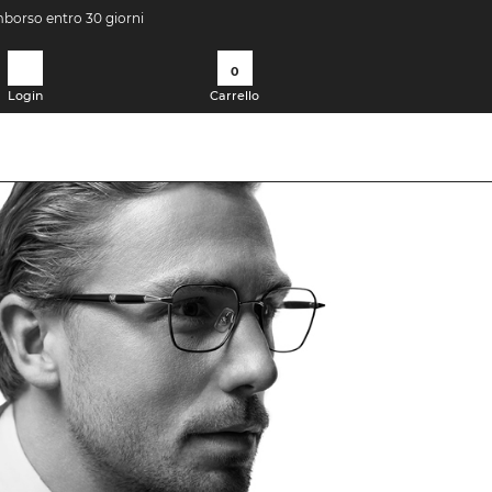
imborso entro 30 giorni
0
Login
Carrello