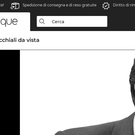
te!
Spedizione di consegna e di reso gratuite
Diritto di r
chiali da vista