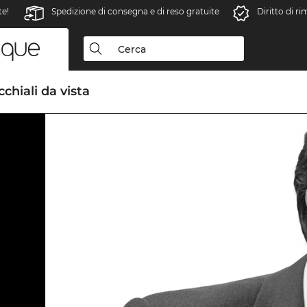
te!
Spedizione di consegna e di reso gratuite
Diritto di r
chiali da vista