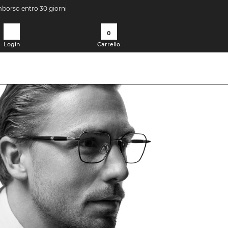
imborso entro 30 giorni
0
Login
Carrello