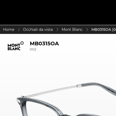
Home
Occhiali da vista
Mont Blanc
MB0315OA (0
MB0315OA
002