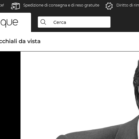
te!
Spedizione di consegna e di reso gratuite
Diritto di r
chiali da vista