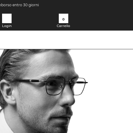
imborso entro 30 giorni
0
Login
Carrello