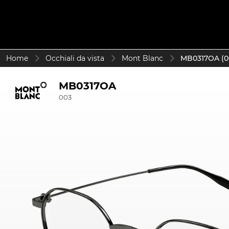
Home
Occhiali da vista
Mont Blanc
MB0317OA (0
MB0317OA
003