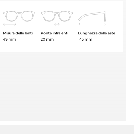
Misura delle lenti
Ponte infralenti
Lunghezza delle aste
49 mm
20 mm
145 mm