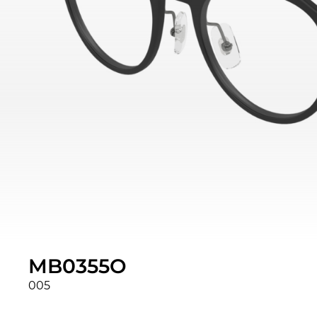
MB0355O
005