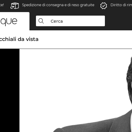
te!
Spedizione di consegna e di reso gratuite
Diritto di r
chiali da vista