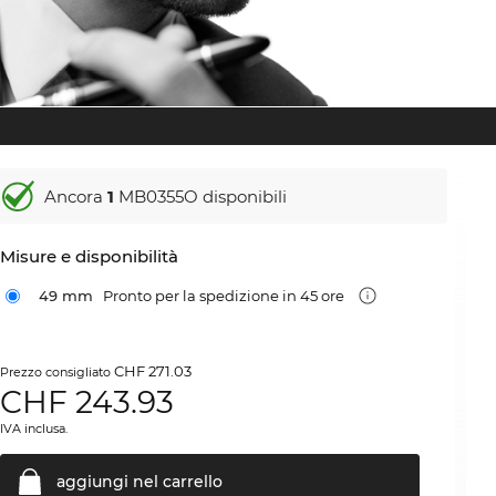
Ancora
1
MB0355O disponibili
Misure e disponibilità
49 mm
Pronto per la spedizione in 45 ore
CHF 271.03
Prezzo consigliato
CHF
243.93
IVA inclusa.
aggiungi nel
carrello