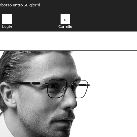
imborso entro 30 giorni
0
Login
Carrello