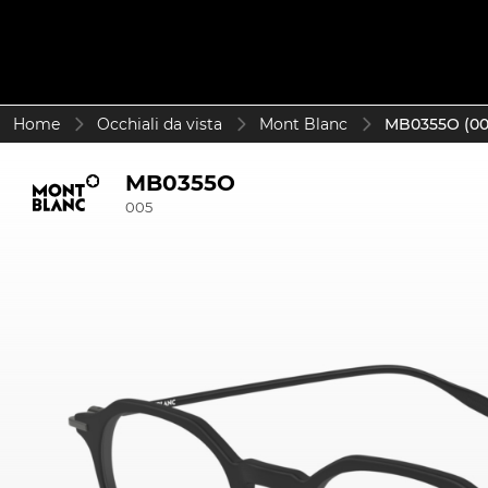
Home
Occhiali da vista
Mont Blanc
MB0355O (00
MB0355O
005