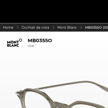
Home
Occhiali da vista
Mont Blanc
MB0355O (00
MB0355O
006