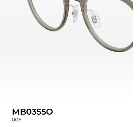
MB0355O
006