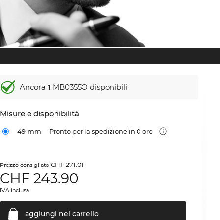
Ancora
1
MB0355O disponibili
Misure e disponibilità
49 mm
Pronto per la spedizione in 0 ore
CHF 271.01
Prezzo consigliato
CHF
243.90
IVA inclusa.
aggiungi nel
carrello