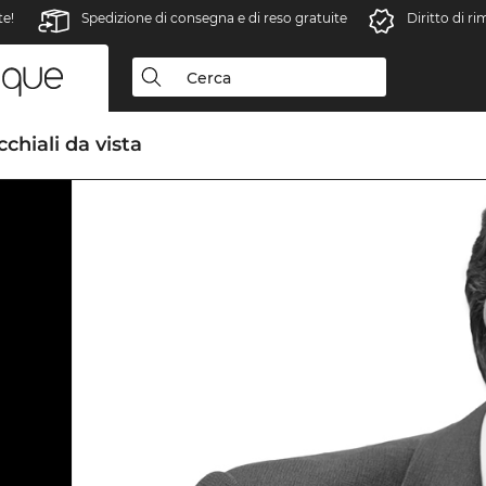
te!
Spedizione di consegna e di reso gratuite
Diritto di r
chiali da vista