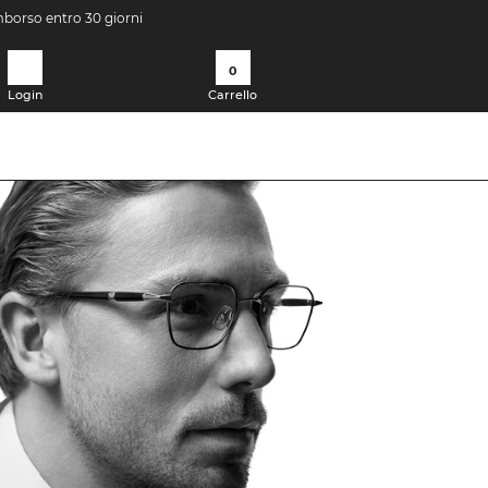
imborso entro 30 giorni
0
Login
Carrello