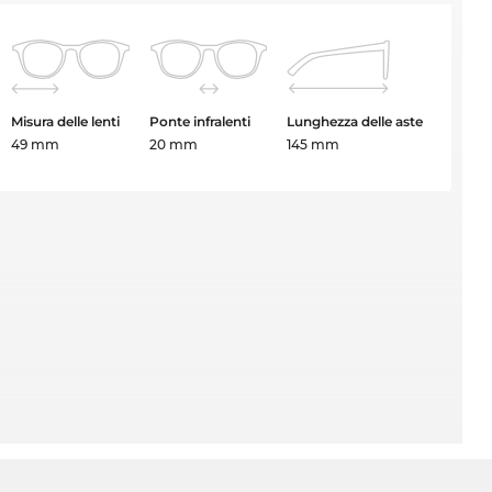
Misura delle lenti
Ponte infralenti
Lunghezza delle aste
49 mm
20 mm
145 mm