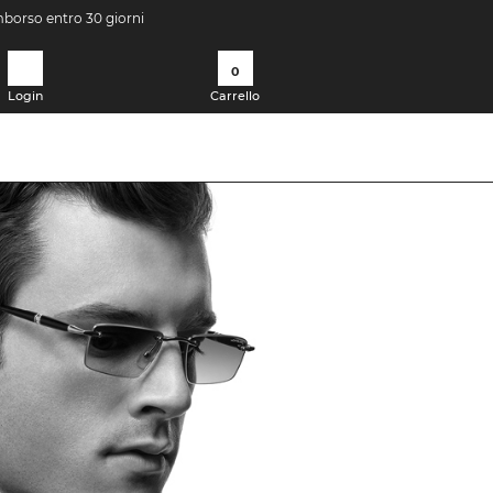
imborso entro 30 giorni
0
Login
Carrello