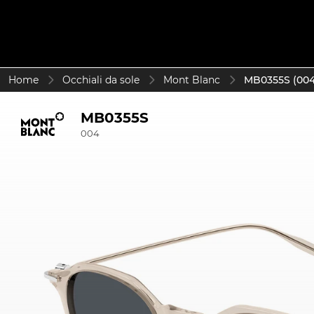
Home
Occhiali da sole
Mont Blanc
MB0355S (004
MB0355S
004