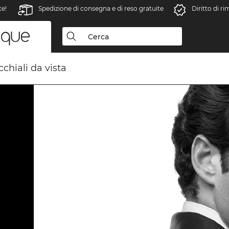
te!
Spedizione di consegna e di reso gratuite
Diritto di r
chiali da vista