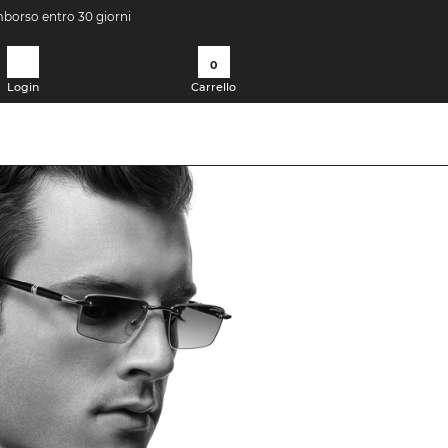
imborso entro 30 giorni
0
Login
Carrello