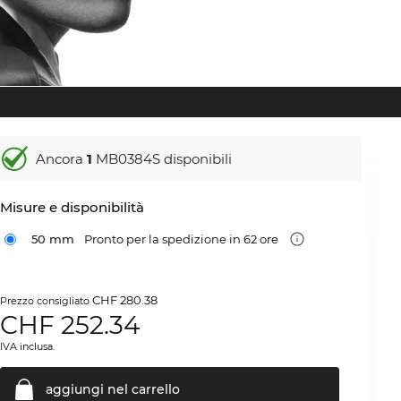
Ancora
1
MB0384S disponibili
Misure e disponibilità
50 mm
Pronto per la spedizione in 62 ore
CHF 280.38
Prezzo consigliato
CHF
252.34
IVA inclusa.
aggiungi nel
carrello