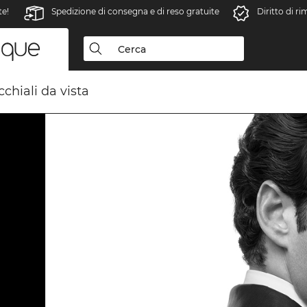
te!
Spedizione di consegna e di reso gratuite
Diritto di r
chiali da vista