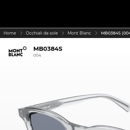
Home
Occhiali da sole
Mont Blanc
MB0384S (00
MB0384S
004