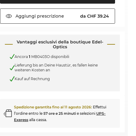
Aggiungi
prescrizione
da CHF 39.24
Vantaggi esclusivi della boutique Edel-
Optics
Ancora
1
MB0403O disponibili
Lieferung bis an Deine Haustür, es fallen keine
weiteren Kosten an
Kauf auf Rechnung
Spedizione garantita fino al
11 agosto 2026
:
Effettui
l’ordine entro le
57 ore e 25 minuti
e selezioni
UPS-
Express
alla cassa.