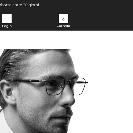
imborso entro 30 giorni
0
Login
Carrello