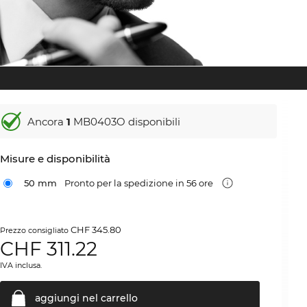
Ancora
1
MB0403O disponibili
Misure e disponibilità
50 mm
Pronto per la spedizione in 56 ore
CHF 345.80
Prezzo consigliato
CHF
311.22
IVA inclusa.
aggiungi nel
carrello