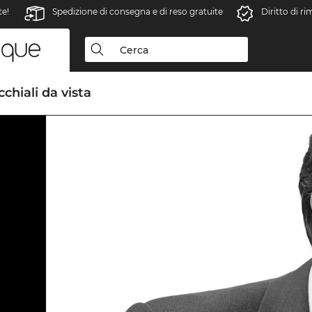
te!
Spedizione di consegna e di reso gratuite
Diritto di r
chiali da vista