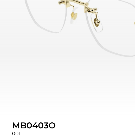
MB0403O
001