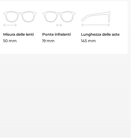
Misura delle lenti
Ponte infralenti
Lunghezza delle aste
50 mm
19 mm
145 mm