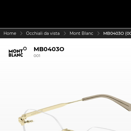
Home
Occhiali da vista
Mont Blanc
MB0403O (00
MB0403O
001