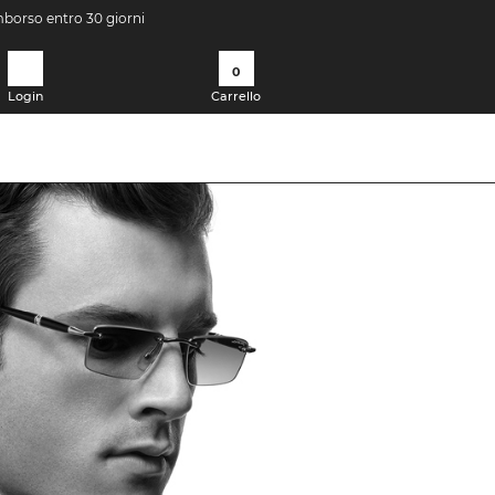
imborso entro 30 giorni
0
Login
Carrello