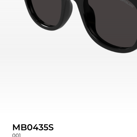
MB0435S
001