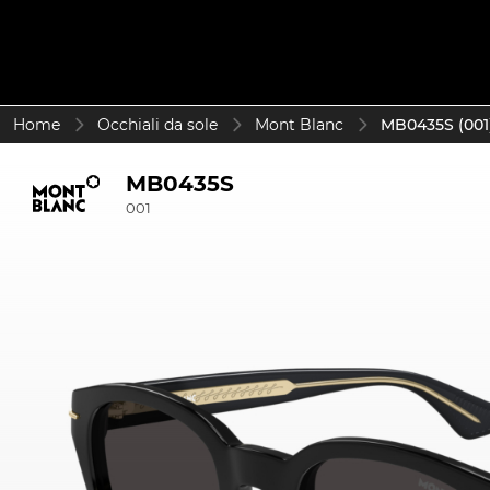
Home
Occhiali da sole
Mont Blanc
MB0435S (001
MB0435S
001