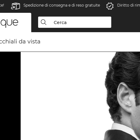
te!
Spedizione di consegna e di reso gratuite
Diritto di r
chiali da vista