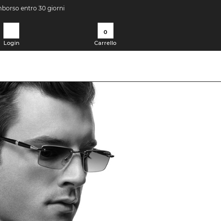
imborso entro 30 giorni
0
Login
Carrello