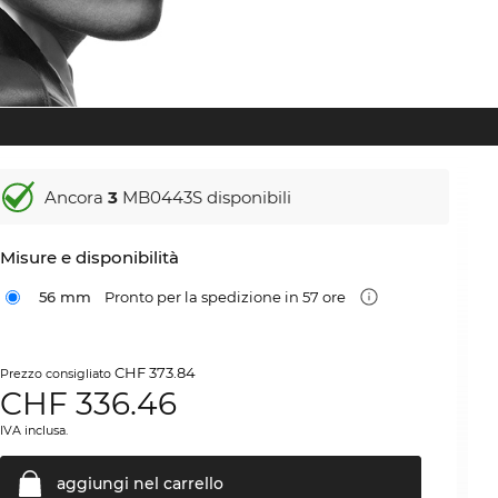
Ancora
3
MB0443S disponibili
Misure e disponibilità
56 mm
Pronto per la spedizione in 57 ore
CHF 373.84
Prezzo consigliato
CHF
336.46
IVA inclusa.
aggiungi nel
carrello