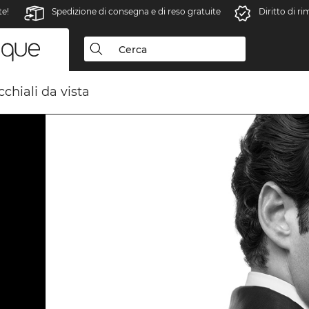
te!
Spedizione di consegna e di reso gratuite
Diritto di r
chiali da vista