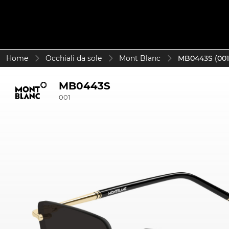
Home
Occhiali da sole
Mont Blanc
MB0443S (001
MB0443S
001