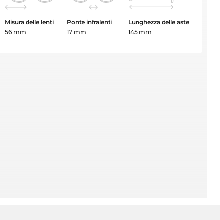
Misura delle lenti
Ponte infralenti
Lunghezza delle aste
56 mm
17 mm
145 mm