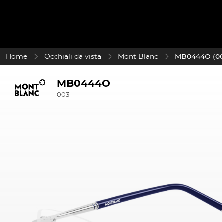
Home
Occhiali da vista
Mont Blanc
MB0444O (00
MB0444O
003