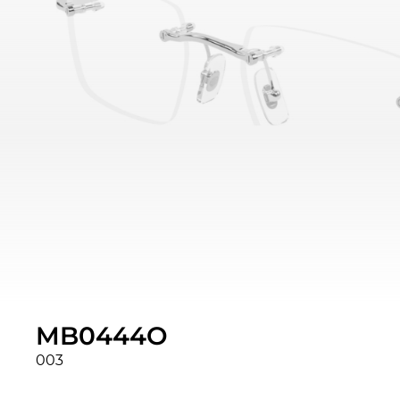
MB0444O
003