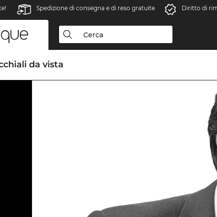
te!
Spedizione di consegna e di reso gratuite
Diritto di r
chiali da vista