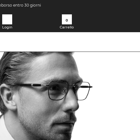
imborso entro 30 giorni
0
Login
Carrello