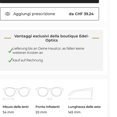
Aggiungi
prescrizione
da CHF 39.24
Vantaggi esclusivi della boutique Edel-
Optics
Lieferung bis an Deine Haustür, es fallen keine
weiteren Kosten an
Kauf auf Rechnung
Misura delle lenti
Ponte infralenti
Lunghezza delle aste
54 mm
20 mm
145 mm