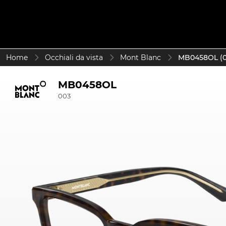
Home
Occhiali da vista
Mont Blanc
MB0458OL (0
MB0458OL
003