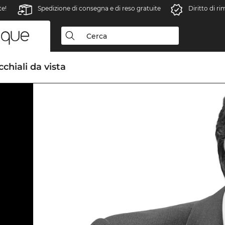
te!
Spedizione di consegna e di reso gratuite
Diritto di r
chiali da vista