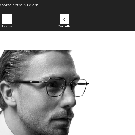
imborso entro 30 giorni
0
Login
Carrello