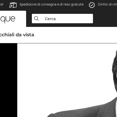
te!
Spedizione di consegna e di reso gratuite
Diritto di r
chiali da vista