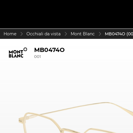
Home
Occhiali da vista
Mont Blanc
MB0474O (00
MB0474O
001