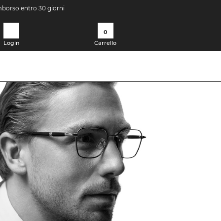
imborso entro 30 giorni
0
Login
Carrello