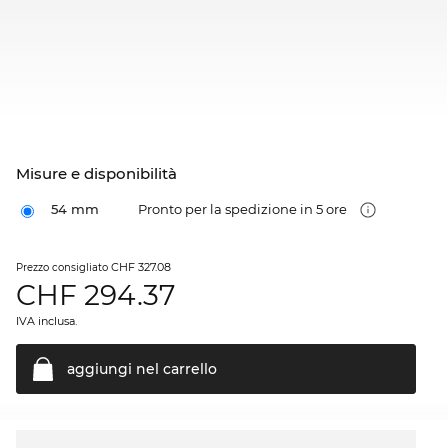
Misure e disponibilità
54 mm
Pronto per la spedizione in 5 ore
CHF 327.08
Prezzo consigliato
CHF
294.37
IVA inclusa.
aggiungi nel
carrello