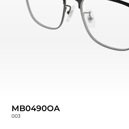
MB0490OA
003