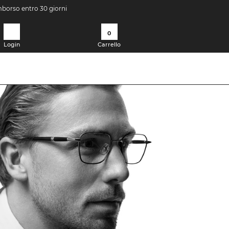
imborso entro 30 giorni
0
Login
Carrello