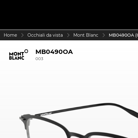
Home
Occhiali da vista
Mont Blanc
MB0490OA (
MB0490OA
003