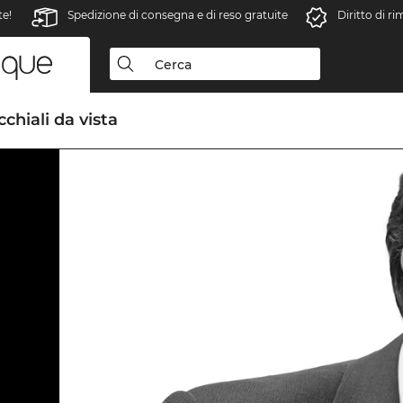
te!
Spedizione di consegna e di reso gratuite
Diritto di r
chiali da vista