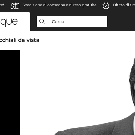
te!
Spedizione di consegna e di reso gratuite
Diritto di r
chiali da vista