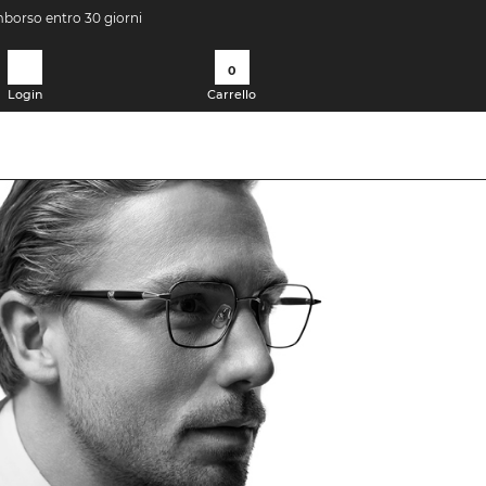
imborso entro 30 giorni
0
Login
Carrello