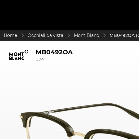
Home
Occhiali da vista
Mont Blanc
MB0492OA (
MB0492OA
004