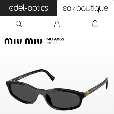
0
MU A06S
16K08Z