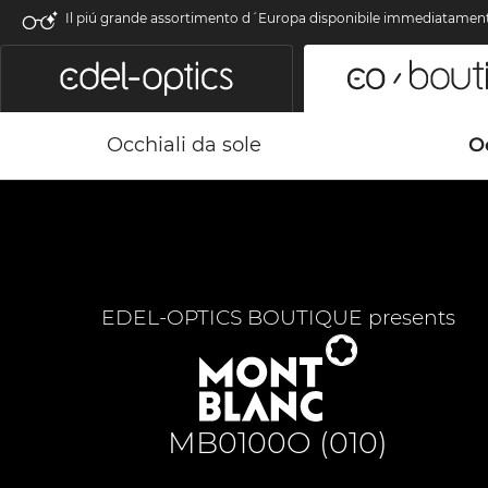
Il piú grande assortimento d´Europa disponibile immediatamen
Occhiali da sole
Oc
EDEL-OPTICS BOUTIQUE presents
MB0100O (010)