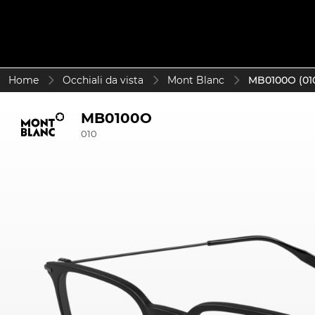
Home
Occhiali da vista
Mont Blanc
MB0100O (01
MB0100O
010