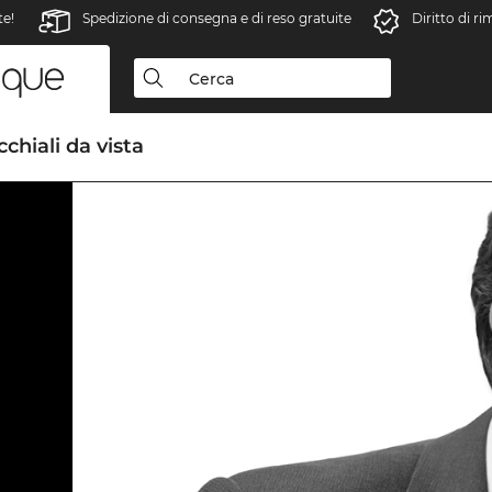
te!
Spedizione di consegna e di reso gratuite
Diritto di r
chiali da vista