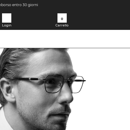
imborso entro 30 giorni
0
Login
Carrello