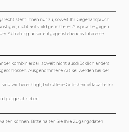
gsrecht steht Ihnen nur zu, soweit Ihr Gegenanspruch
onstiger, nicht auf Geld gerichteter Ansprüche gegen
 der Abtretung unser entgegenstehendes Interesse
ander kombinierbar, soweit nicht ausdrücklich anders
usgeschlossen. Ausgenommene Artikel werden bei der
ind wir berechtigt, betroffene Gutscheine/Rabatte für
ird gutgeschrieben.
walten können. Bitte halten Sie Ihre Zugangsdaten