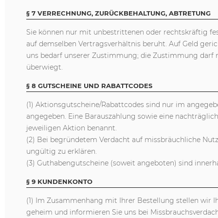
§ 7 VERRECHNUNG, ZURÜCKBEHALTUNG, ABTRETUNG
Sie können nur mit unbestrittenen oder rechtskräftig f
auf demselben Vertragsverhältnis beruht. Auf Geld geri
uns bedarf unserer Zustimmung; die Zustimmung darf ni
überwiegt.
§ 8 GUTSCHEINE UND RABATTCODES
(1) Aktionsgutscheine/Rabattcodes sind nur im angegebe
angegeben. Eine Barauszahlung sowie eine nachträglic
jeweiligen Aktion benannt.
(2) Bei begründetem Verdacht auf missbräuchliche Nutz
ungültig zu erklären.
(3) Guthabengutscheine (soweit angeboten) sind innerha
§ 9 KUNDENKONTO
(1) Im Zusammenhang mit Ihrer Bestellung stellen wir I
geheim und informieren Sie uns bei Missbrauchsverdach