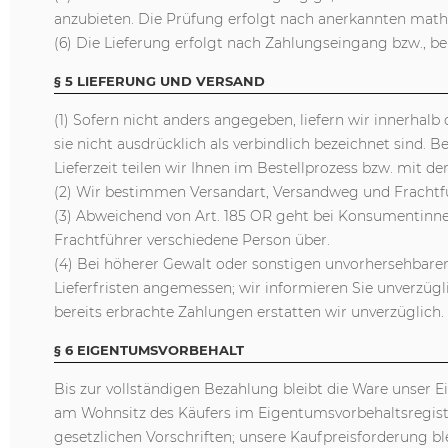
anzubieten. Die Prüfung erfolgt nach anerkannten math
(6) Die Lieferung erfolgt nach Zahlungseingang bzw., be
§ 5 LIEFERUNG UND VERSAND
(1) Sofern nicht anders angegeben, liefern wir innerhal
sie nicht ausdrücklich als verbindlich bezeichnet sind. B
Lieferzeit teilen wir Ihnen im Bestellprozess bzw. mit d
(2) Wir bestimmen Versandart, Versandweg und Frachtfü
(3) Abweichend von Art. 185 OR geht bei Konsumentinn
Frachtführer verschiedene Person über.
(4) Bei höherer Gewalt oder sonstigen unvorhersehbaren,
Lieferfristen angemessen; wir informieren Sie unverzügl
bereits erbrachte Zahlungen erstatten wir unverzüglich.
§ 6 EIGENTUMSVORBEHALT
Bis zur vollständigen Bezahlung bleibt die Ware unser
am Wohnsitz des Käufers im Eigentumsvorbehaltsregister 
gesetzlichen Vorschriften; unsere Kaufpreisforderung bl