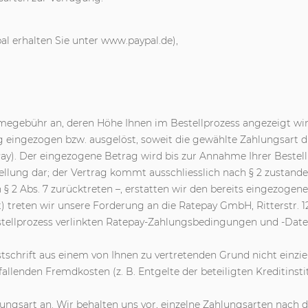
al erhalten Sie unter www.paypal.de),
megebühr an, deren Höhe Ihnen im Bestellprozess angezeigt wir
g eingezogen bzw. ausgelöst, soweit die gewählte Zahlungsart die
Pay). Der eingezogene Betrag wird bis zur Annahme Ihrer Bestel
ellung dar; der Vertrag kommt ausschliesslich nach § 2 zustan
 § 2 Abs. 7 zurücktreten –, erstatten wir den bereits eingezogen
) treten wir unsere Forderung an die Ratepay GmbH, Ritterstr. 12
estellprozess verlinkten Ratepay-Zahlungsbedingungen und -Dat
stschrift aus einem von Ihnen zu vertretenden Grund nicht einz
llenden Fremdkosten (z. B. Entgelte der beteiligten Kreditinstit
ungsart an. Wir behalten uns vor, einzelne Zahlungsarten nach 