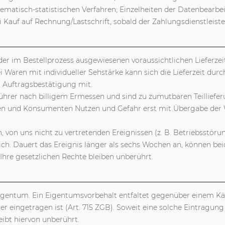
ematisch-statistischen Verfahren; Einzelheiten der Datenbearbe
i Kauf auf Rechnung/Lastschrift, sobald der Zahlungsdienstleist
b der im Bestellprozess ausgewiesenen voraussichtlichen Lieferze
ei Waren mit individueller Sehstärke kann sich die Lieferzeit durc
er Auftragsbestätigung mit.
hrer nach billigem Ermessen und sind zu zumutbaren Teilliefer
en und Konsumenten Nutzen und Gefahr erst mit Übergabe der W
 von uns nicht zu vertretenden Ereignissen (z. B. Betriebsstör
ich. Dauert das Ereignis länger als sechs Wochen an, können be
 Ihre gesetzlichen Rechte bleiben unberührt.
 Eigentum. Ein Eigentumsvorbehalt entfaltet gegenüber einem Kä
eingetragen ist (Art. 715 ZGB). Soweit eine solche Eintragung n
eibt hiervon unberührt.