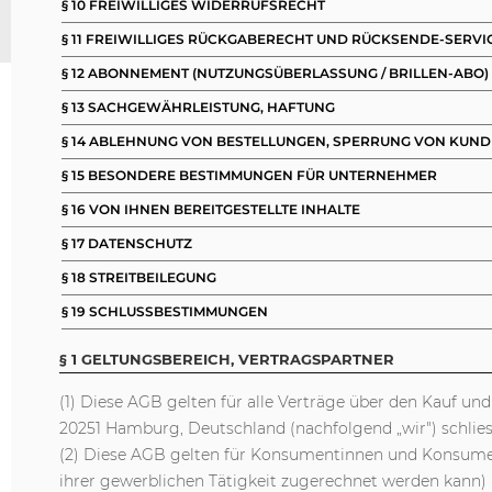
§ 10 FREIWILLIGES WIDERRUFSRECHT
§ 11 FREIWILLIGES RÜCKGABERECHT UND RÜCKSENDE-SERVI
§ 12 ABONNEMENT (NUTZUNGSÜBERLASSUNG / BRILLEN-ABO)
§ 13 SACHGEWÄHRLEISTUNG, HAFTUNG
§ 14 ABLEHNUNG VON BESTELLUNGEN, SPERRUNG VON KUN
§ 15 BESONDERE BESTIMMUNGEN FÜR UNTERNEHMER
§ 16 VON IHNEN BEREITGESTELLTE INHALTE
§ 17 DATENSCHUTZ
§ 18 STREITBEILEGUNG
§ 19 SCHLUSSBESTIMMUNGEN
§ 1 GELTUNGSBEREICH, VERTRAGSPARTNER
(1) Diese AGB gelten für alle Verträge über den Kauf un
20251 Hamburg, Deutschland (nachfolgend „wir") schliess
(2) Diese AGB gelten für Konsumentinnen und Konsument
ihrer gewerblichen Tätigkeit zugerechnet werden kann)