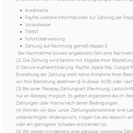
Kreditkarte
PayPal (weitere Informationen zur Zahlung per Payp
Vorauskasse
TWINT
Sofortüberweisung
Zahlung auf Rechnung gemäß Absatz 3.
. Bei Nachnahme (soweit angeboten) fällt eine Nachnah
(2) Die Zahlung wird bereits mit Abgabe Ihrer Bestellun
D-Secure-Authentifizierung, PayPal, Apple Pay, Google 
Einziehung der Zahlung stellt keine Annahme Ihrer Best
wir Ihre Bestellung ablehnen (§ 14 dieser AGB) oder nach
(3) Bei einer Ratepay-Zahlungsart (Rechnung, Lastschrift
nur an Ratepay möglich. Es gelten ergänzend die im B
Zahlungen über Klarna nach deren Bedingungen.
(4) Können wir bzw. unser Zahlungsdienstleister eine La
unberechtigter Widerspruch), tragen Sie die dadurch anfa
oder ein geringerer Schaden entstanden ist.
(5) Wir bieten mindestens eine gängige, kostenlose Zahl