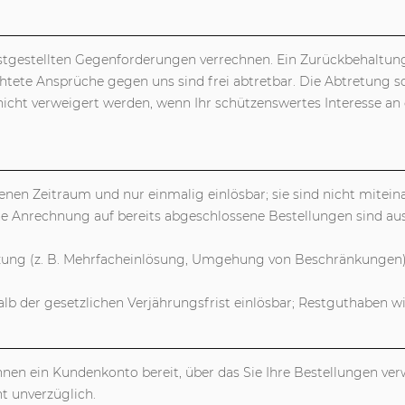
estgestellten Gegenforderungen verrechnen. Ein Zurückbehaltun
chtete Ansprüche gegen uns sind frei abtretbar. Die Abtretung s
cht verweigert werden, wenn Ihr schützenswertes Interesse an
nen Zeitraum und nur einmalig einlösbar; sie sind nicht mitein
he Anrechnung auf bereits abgeschlossene Bestellungen sind a
ung (z. B. Mehrfacheinlösung, Umgehung von Beschränkungen) s
lb der gesetzlichen Verjährungsfrist einlösbar; Restguthaben w
hnen ein Kundenkonto bereit, über das Sie Ihre Bestellungen ver
t unverzüglich.