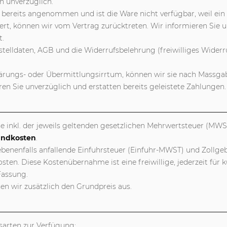
n unverzüglich.
 bereits angenommen und ist die Ware nicht verfügbar, weil ein
rt, können wir vom Vertrag zurücktreten. Wir informieren Sie u
t.
telldaten, AGB und die Widerrufsbelehrung (freiwilliges Widerruf
ärungs- oder Übermittlungsirrtum, können wir sie nach Massgabe
ren Sie unverzüglich und erstatten bereits geleistete Zahlungen.
se inkl. der jeweils geltenden gesetzlichen Mehrwertsteuer (MW
andkosten
.
benenfalls anfallende Einfuhrsteuer (Einfuhr-MWST) und Zollge
ten. Diese Kostenübernahme ist eine freiwillige, jederzeit für 
Fassung.
n wir zusätzlich den Grundpreis aus.
sarten zur Verfügung: