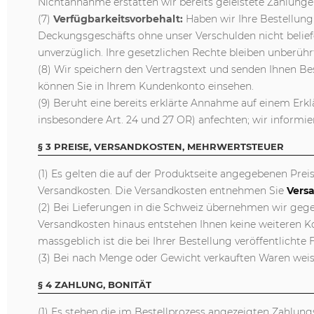
Nichtannahme erstatten wir bereits geleistete Zahlunge
(7)
Verfügbarkeitsvorbehalt:
Haben wir Ihre Bestellung
Deckungsgeschäfts ohne unser Verschulden nicht beliefe
unverzüglich. Ihre gesetzlichen Rechte bleiben unberühr
(8) Wir speichern den Vertragstext und senden Ihnen Bes
können Sie in Ihrem Kundenkonto einsehen.
(9) Beruht eine bereits erklärte Annahme auf einem Erkl
insbesondere Art. 24 und 27 OR) anfechten; wir informie
§ 3 PREISE, VERSANDKOSTEN, MEHRWERTSTEUER
(1) Es gelten die auf der Produktseite angegebenen Prei
Versandkosten. Die Versandkosten entnehmen Sie
Vers
(2) Bei Lieferungen in die Schweiz übernehmen wir gege
Versandkosten hinaus entstehen Ihnen keine weiteren Kos
massgeblich ist die bei Ihrer Bestellung veröffentlichte 
(3) Bei nach Menge oder Gewicht verkauften Waren weise
§ 4 ZAHLUNG, BONITÄT
(1) Es stehen die im Bestellprozess angezeigten Zahlung