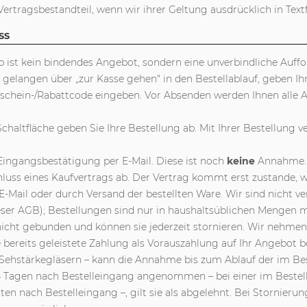
rtragsbestandteil, wenn wir ihrer Geltung ausdrücklich in Te
SS
p ist kein bindendes Angebot, sondern eine unverbindliche Auffo
, gelangen über „zur Kasse gehen" in den Bestellablauf, geben I
chein-/Rabattcode eingeben. Vor Absenden werden Ihnen alle An
Schaltfläche geben Sie Ihre Bestellung ab. Mit Ihrer Bestellung v
Eingangsbestätigung per E-Mail. Diese ist noch
keine
Annahme.
schluss eines Kaufvertrags ab. Der Vertrag kommt erst zustand
E-Mail oder durch Versand der bestellten Ware. Wir sind nicht v
ser AGB); Bestellungen sind nur in haushaltsüblichen Mengen m
nicht gebunden und können sie jederzeit stornieren. Wir nehmen 
bereits geleistete Zahlung als Vorauszahlung auf Ihr Angebot b
 Sehstärkegläsern – kann die Annahme bis zum Ablauf der im Best
4 Tagen nach Bestelleingang angenommen – bei einer im Bestellpr
en nach Bestelleingang –, gilt sie als abgelehnt. Bei Stornieru