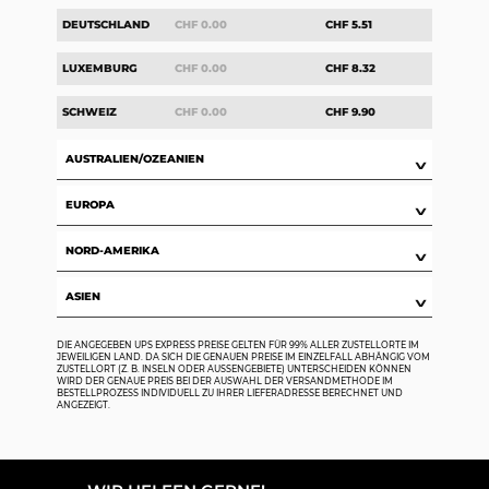
DEUTSCHLAND
CHF 0.00
CHF 5.51
LUXEMBURG
CHF 0.00
CHF 8.32
SCHWEIZ
CHF 0.00
CHF 9.90
AUSTRALIEN/OZEANIEN
∨
EUROPA
∨
NORD-AMERIKA
∨
ASIEN
∨
DIE ANGEGEBEN UPS EXPRESS PREISE GELTEN FÜR 99% ALLER ZUSTELLORTE IM
JEWEILIGEN LAND. DA SICH DIE GENAUEN PREISE IM EINZELFALL ABHÄNGIG VOM
ZUSTELLORT (Z. B. INSELN ODER AUSSENGEBIETE) UNTERSCHEIDEN KÖNNEN W
IRD DER GENAUE PREIS BEI DER AUSWAHL DER VERSANDMETHODE IM B
ESTELLPROZESS INDIVIDUELL ZU IHRER LIEFERADRESSE BERECHNET UND A
NGEZEIGT.