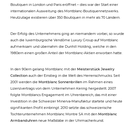
Boutiquen in London und Paris eröffnet – dies war der Start einer
internationalen Ausweitung des Montblanc-Boutiquennetzwerks.
Heutzutage existieren über 350 Boutiquen in mehr als 70 Ländern.
Der Erfolg des Unternehmens ging an niemandem vorbei, so wurde
auch die luxemburgische Vendôme Luxury Group auf Montblanc
aufmerksam und übernahm die Dunhill Holding, welche in den
1980ern einen großen Anteil der Montblanc-Aktien erworben hatte.
In den 90ern gelang Montblanc mit der
Meisterstück Jewelry
Collection
auch der Einstieg in die Welt des Herrenschmucks. Seit
2001 werden die
Montblanc Sonnenbrillen
im Rahmen eines
Lizenzvertrags von dem Unternehmen Kering hergestellt. 2007
folgte Montblancs Engagement im Uhrenbereich, das mit einer
Investition in die Schweizer Minerva-Manufaktur startete und heute
signifikanten Profit einbringt. 2010 setzte das schweizerische
Tochterunternehmen Montblanc Montre SA mit den
Montblanc
Armbanduhren
neue Maßstäbe in der Uhrmacherkunst.