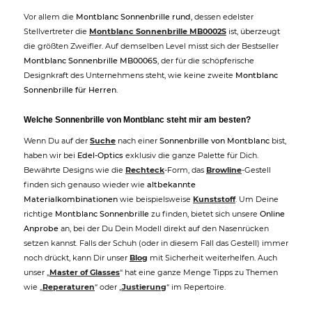
Vor allem die
Montblanc Sonnenbrille rund
, dessen edelster
Stellvertreter die
Montblanc Sonnenbrille MB0002S
ist, überzeugt
die größten Zweifler. Auf demselben Level misst sich der Bestseller
Montblanc Sonnenbrille MB0006S
, der für die schöpferische
Designkraft des Unternehmens steht, wie keine zweite
Montblanc
Sonnenbrille für Herren
.
Welche Sonnenbrille von Montblanc steht mir am besten?
Wenn Du auf der
Suche
nach einer
Sonnenbrille von Montblanc
bist,
haben wir bei
Edel-Optics
exklusiv die ganze Palette für Dich.
Bewährte Designs wie die
Rechteck
-Form, das
Browline
-Gestell
finden sich genauso wieder wie
altbekannte
Materialkombinationen
wie beispielsweise
Kunststoff
. Um Deine
richtige
Montblanc Sonnenbrille
zu finden, bietet sich unsere
Online
Anprobe
an, bei der Du Dein Modell direkt auf den Nasenrücken
setzen kannst. Falls der Schuh (oder in diesem Fall das Gestell) immer
noch drückt, kann Dir unser
Blog
mit Sicherheit weiterhelfen. Auch
unser „
Master of Glasses
“ hat eine ganze Menge Tipps zu Themen
wie „
Reperaturen
“ oder „
Justierung
“ im Repertoire.