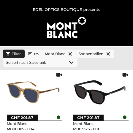
Filter
Mont Blanc
Sonnenbrillen
175
CHF 201.87
CHF 201.87
Mont Blanc
Mont Blanc
MB0006S - 004
MB0352S - 001