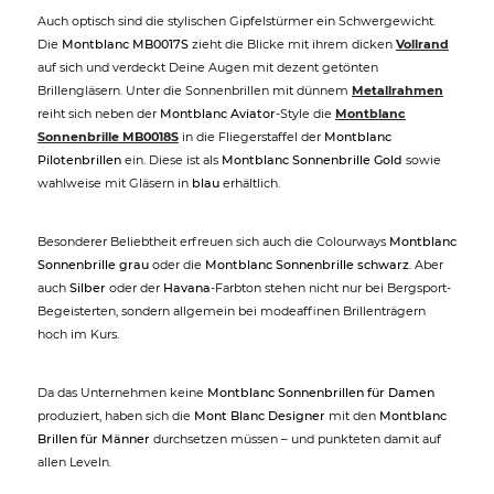
Auch optisch sind die stylischen Gipfelstürmer ein Schwergewicht.
Die
Montblanc MB0017S
zieht die Blicke mit ihrem dicken
Vollrand
auf sich und verdeckt Deine Augen mit dezent getönten
Brillengläsern. Unter die Sonnenbrillen mit dünnem
Metallrahmen
reiht sich neben der
Montblanc Aviator
-Style die
Montblanc
Sonnenbrille MB0018S
in die Fliegerstaffel der
Montblanc
Pilotenbrillen
ein. Diese ist als
Montblanc Sonnenbrille Gold
sowie
wahlweise mit Gläsern in
blau
erhältlich.
Besonderer Beliebtheit erfreuen sich auch die Colourways
Montblanc
Sonnenbrille grau
oder die
Montblanc Sonnenbrille schwarz
. Aber
auch
Silber
oder der
Havana
-Farbton stehen nicht nur bei Bergsport-
Begeisterten, sondern allgemein bei modeaffinen Brillenträgern
hoch im Kurs.
Da das Unternehmen keine
Montblanc Sonnenbrillen für Damen
produziert, haben sich die
Mont Blanc Designer
mit den
Montblanc
Brillen für Männer
durchsetzen müssen – und punkteten damit auf
allen Leveln.