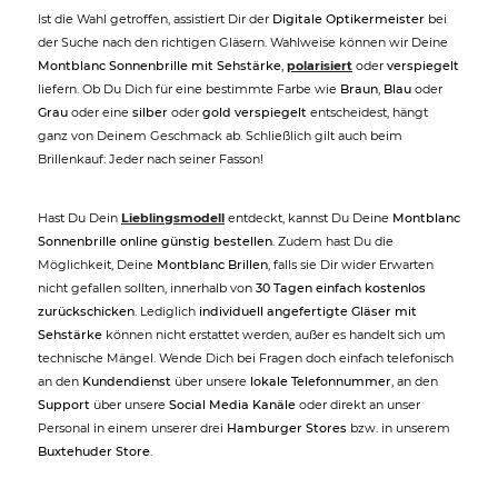
Ist die Wahl getroffen, assistiert Dir der
Digitale Optikermeister
bei
der Suche nach den richtigen Gläsern. Wahlweise können wir Deine
Montblanc Sonnenbrille mit Sehstärke
,
polarisiert
oder
verspiegelt
liefern. Ob Du Dich für eine bestimmte Farbe wie
Braun
,
Blau
oder
Grau
oder eine
silber
oder
gold verspiegelt
entscheidest, hängt
ganz von Deinem Geschmack ab. Schließlich gilt auch beim
Brillenkauf: Jeder nach seiner Fasson!
Hast Du Dein
Lieblingsmodell
entdeckt, kannst Du Deine
Montblanc
Sonnenbrille online günstig bestellen
. Zudem hast Du die
Möglichkeit, Deine
Montblanc Brillen
, falls sie Dir wider Erwarten
nicht gefallen sollten, innerhalb von
30 Tagen einfach kostenlos
zurückschicken
. Lediglich
individuell angefertigte Gläser mit
Sehstärke
können nicht erstattet werden, außer es handelt sich um
technische Mängel. Wende Dich bei Fragen doch einfach telefonisch
an den
Kundendienst
über unsere
lokale Telefonnummer
, an den
Support
über unsere
Social Media Kanäle
oder direkt an unser
Personal in einem unserer drei
Hamburger Stores
bzw. in unserem
Buxtehuder Store
.