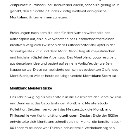
Zeitpunkt für Erfinder und Handwerker waren, haben sie genug Mut
gehabt, den Grundstein für das künftig weltweit erfolgreiche
Montblanc Unternehmen
zu legen.
Erzählungen nach kam die Idee für den Namen während eines
Kartenspiels auf, als ein Verwandter eines Geschäftspartners einen
kreativen Vergleich zwischen dem Füllfederhalter als Gipfel in der
Schreibgerätekultur und dem Mont Blanc-Berg als majestätischen
und höchsten Gipfel der Alpen zog. Das
Montblanc Logo
resultiert
aus derselben Idee und basiert auf seinem Vorläufer, der weißen
Kappenspitze. Diese symbolisierte den schneebedeckten Gipfel des
Mont Blanc, so wie es heute der abgerundete
Montblanc Stern
tut.
Montblanc Meisterstücke
Das Jahr 1924 ging als Meilenstein in die Geschichte der Schreibkultur
ein. Denn es ist das Geburtsjahr der
Montblanc Meisterstück
-
Kollektion. Seitdem verkörpert das Meisterstück die
Montblanc
Philosophie
von Kontinuität und
zeitlosem Design
. Ende der 1920er
entwickelte sich Montblanc schnell zu einer Marke, die bereits in über
60 Ländern bekannt war. Durch eindrucksvolle Werbekampagnen