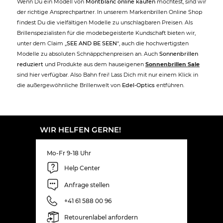
Wenn Du ein Modell von
Montblanc online kaufen
möchtest, sind wir
der richtige Ansprechpartner. In unserem Markenbrillen Online Shop
findest Du die vielfältigen Modelle zu unschlagbaren Preisen. Als
Brillenspezialisten für die modebegeisterte Kundschaft bieten wir,
unter dem Claim „
SEE AND BE SEEN
“, auch die hochwertigsten
Modelle zu absoluten Schnäppchenpreisen an. Auch
Sonnenbrillen
reduziert
und Produkte aus dem hauseigenen
Sonnenbrillen Sale
sind hier verfügbar. Also Bahn frei! Lass Dich mit nur einem Klick in
die außergewöhnliche Brillenwelt von
Edel-Optics
entführen.
WIR HELFEN GERNE!
Mo-Fr 9-18 Uhr
Help Center
Anfrage stellen
+41 61 588 00 96
Retourenlabel anfordern