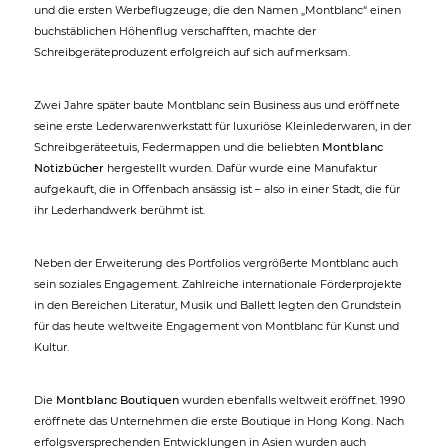
und die ersten Werbeflugzeuge, die den Namen „Montblanc“ einen
buchstäblichen Höhenflug verschafften, machte der
Schreibgeräteproduzent erfolgreich auf sich aufmerksam.
Zwei Jahre später baute Montblanc sein Business aus und eröffnete
seine erste Lederwarenwerkstatt für luxuriöse Kleinlederwaren, in der
Schreibgeräteetuis, Federmappen und die beliebten
Montblanc
Notizbücher
hergestellt wurden. Dafür wurde eine Manufaktur
aufgekauft, die in Offenbach ansässig ist – also in einer Stadt, die für
ihr Lederhandwerk berühmt ist.
Neben der Erweiterung des Portfolios vergrößerte Montblanc auch
sein soziales Engagement. Zahlreiche internationale Förderprojekte
in den Bereichen Literatur, Musik und Ballett legten den Grundstein
für das heute weltweite Engagement von Montblanc für Kunst und
Kultur.
Die
Montblanc Boutiquen
wurden ebenfalls weltweit eröffnet. 1990
eröffnete das Unternehmen die erste Boutique in Hong Kong. Nach
erfolgsversprechenden Entwicklungen in Asien wurden auch