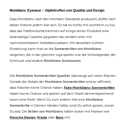
Montblanc Eyewear – Gipfeltreffen von Qualität und Design
Dass Montblanc nach den höchsten Standards produziert, dürfte nach
dieser Historie jedem klar sein. So hat es nichts mit Leichtsinn zu tun,
dass das Traditionsunternehmen auf einige seiner Produkte eine
lebenslange Garantie gegeben hat, sondern eher mit
nachvollziehbarem Selbstbewusstsein. Mit derselben kühnen
Einstellung kann man an die
Sonnenbrillen von Montblanc
rangehen, die in der gleichen Liga spielen wie die Schreibgeräte, der
Schmuck und andere
Montblanc Accessoires
.
Die
Montblanc Sonnenbrillen Qualität
überzeugt auf vielen Ebenen.
Gerade die Details der
Montblanc Sonnenbrillen
sind so raffiniert,
dass Fälscher keine Chance haben.
Fake Montblanc Sonnenbrillen
haben keine Chance und spielen auf dem Markt dementsprechend
kaum eine Rolle. Wenn Du zum erstem Mal eine
Montblanc
Sonnenbrille
in Deinen Händen hältst, wirst Du sofort spüren, woran
Du bist. Die
Brillen von Montblanc
halten locker mit Marken wie
Porsche Design
,
Prada
oder
Boss
mit.