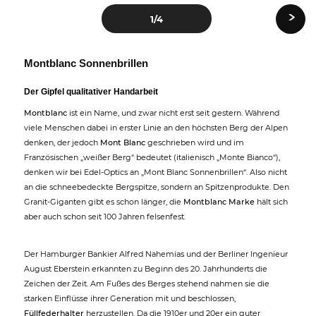
›
1
/4
Montblanc Sonnenbrillen
Der Gipfel qualitativer Handarbeit
Montblanc
ist ein Name, und zwar nicht erst seit gestern. Während
viele Menschen dabei in erster Linie an den höchsten Berg der Alpen
denken, der jedoch
Mont Blanc
geschrieben wird und im
Französischen „weißer Berg“ bedeutet (italienisch „Monte Bianco“),
denken wir bei Edel-Optics an „Mont Blanc Sonnenbrillen“. Also nicht
an die schneebedeckte Bergspitze, sondern an Spitzenprodukte. Den
Granit-Giganten gibt es schon länger, die
Montblanc Marke
hält sich
aber auch schon seit 100 Jahren felsenfest.
Der Hamburger Bankier Alfred Nahemias und der Berliner Ingenieur
August Eberstein erkannten zu Beginn des 20. Jahrhunderts die
Zeichen der Zeit. Am Fußes des Berges stehend nahmen sie die
starken Einflüsse ihrer Generation mit und beschlossen,
Füllfederhalter
herzustellen. Da die 1910er und 20er ein guter