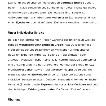
Da Montblanc zu unseren hochwertigen
Boutique Brands
gehört,
bekommst Du Sehbrillen und Sonnenbrillen dieser Marke garantiert
schon morgen geliefert, wenn Du heute bis 18 Uhr bestellst.
Außerdem legen wir neben dem
kostenlosen Expressversand
noch
einen
Eyeshaker
oben drauf, damit Deine Markenbrille immer glänzt.
Unser individueller Service
Bei allen aufkommenden Fragen während des Brillenkaufs wie „die
richtige
Montblanc Sonnenbrillen Größe
“ hast Du jederzeit die
Möglichkeit, auf uns zu zukommen. Wir stehen Dir mit unserer
geballten Expertise immer zur Seite, ob in der digitalen oder
analogen Welt spielt dabei keine Rolle. Komm jederzeit gern schnell
und unkompliziert in einen unserer drei Hamburger Stores im
AEZ
,
Mundsburg Center
sowie in der
Ottenser Hauptstraße
oder im
niedersächsischen
Buxtehude
vorbei, um Dich professionell und
individuell beraten zu lassen. Darüber hinaus erleichtern der
einfache
Versand
(
Standard
oder
Express
), der
kostenlose Rückversand
und
die vielfältigen
Zahlungsmethoden
Dir Deinen Einkauf bei uns.
Über uns