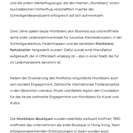
und die ersten Werbeflugzeuge, die den Namen „Montblanc“ einen
buchstäblichen Höhenflug verschafften, machte der
Schreibgeräteproduzent erfolgreich auf sich aufmerksam.
Zwei Jahre später baute Montblanc sein Business aus und eröffnete
seine erste Lederwarenwerkstatt für luxuriöse Kleinlederwaren, in der
Schreibgeräteetuis, Federmappen und die beliebten
Montblanc
Notizbücher
hergestellt wurden. Dafür wurde eine Manufaktur
aufgekauft, die in Offenbach ansässig ist – also in einer Stadt, die für
ihr Lederhandwerk berühmt ist.
Neben der Erweiterung des Portfolios vergrößerte Montblanc auch
sein soziales Engagement. Zahlreiche internationale Förderprojekte
in den Bereichen Literatur, Musik und Ballett legten den Grundstein
für das heute weltweite Engagement von Montblanc für Kunst und
Kultur.
Die
Montblanc Boutiquen
wurden ebenfalls weltweit eröffnet. 1990
eröffnete das Unternehmen die erste Boutique in Hong Kong. Nach
erfolgsversprechenden Entwicklungen in Asien wurden auch