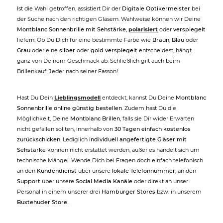
Ist die Wahl getroffen, assistiert Dir der
Digitale Optikermeister
bei
der Suche nach den richtigen Gläsern. Wahlweise können wir Deine
Montblanc Sonnenbrille mit Sehstärke
,
polarisiert
oder
verspiegelt
liefern. Ob Du Dich für eine bestimmte Farbe wie
Braun
,
Blau
oder
Grau
oder eine
silber
oder
gold verspiegelt
entscheidest, hängt
ganz von Deinem Geschmack ab. Schließlich gilt auch beim
Brillenkauf: Jeder nach seiner Fasson!
Hast Du Dein
Lieblingsmodell
entdeckt, kannst Du Deine
Montblanc
Sonnenbrille online günstig bestellen
. Zudem hast Du die
Möglichkeit, Deine
Montblanc Brillen
, falls sie Dir wider Erwarten
nicht gefallen sollten, innerhalb von
30 Tagen einfach kostenlos
zurückschicken
. Lediglich
individuell angefertigte Gläser mit
Sehstärke
können nicht erstattet werden, außer es handelt sich um
technische Mängel. Wende Dich bei Fragen doch einfach telefonisch
an den
Kundendienst
über unsere
lokale Telefonnummer
, an den
Support
über unsere
Social Media Kanäle
oder direkt an unser
Personal in einem unserer drei
Hamburger Stores
bzw. in unserem
Buxtehuder Store
.