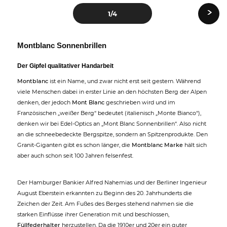
›
1
/4
Montblanc Sonnenbrillen
Der Gipfel qualitativer Handarbeit
Montblanc
ist ein Name, und zwar nicht erst seit gestern. Während
viele Menschen dabei in erster Linie an den höchsten Berg der Alpen
denken, der jedoch
Mont Blanc
geschrieben wird und im
Französischen „weißer Berg“ bedeutet (italienisch „Monte Bianco“),
denken wir bei Edel-Optics an „Mont Blanc Sonnenbrillen“. Also nicht
an die schneebedeckte Bergspitze, sondern an Spitzenprodukte. Den
Granit-Giganten gibt es schon länger, die
Montblanc Marke
hält sich
aber auch schon seit 100 Jahren felsenfest.
Der Hamburger Bankier Alfred Nahemias und der Berliner Ingenieur
August Eberstein erkannten zu Beginn des 20. Jahrhunderts die
Zeichen der Zeit. Am Fußes des Berges stehend nahmen sie die
starken Einflüsse ihrer Generation mit und beschlossen,
Füllfederhalter
herzustellen. Da die 1910er und 20er ein guter