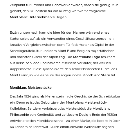
Zeitpunkt für Erfinder und Handwerker waren, haben sie genug Mut
gehabt, den Grundstein für das künftig weltweit erfolgreiche
Montblanc Unternehmen
zu legen.
Erzählungen nach kam die Idee für den Namen während eines
Kartenspiels auf, als ein Verwandter eines Geschäftspartners einen
kreativen Vergleich zwischen dem Füllfederhalter als Gipfel in der
Schreibgerätekultur und dem Mont Blanc-Berg als majestätischen
und höchsten Gipfel der Alpen zog. Das
Montblanc Logo
resultiert
aus derselben Idee und basiert auf seinem Vorläufer, der weißen
Kappenspitze. Diese symbolisierte den schneebedeckten Gipfel des
Mont Blanc, so wie es heute der abgerundete
Montblanc Stern
tut.
Montblanc Meisterstücke
Das Jahr 1924 ging als Meilenstein in die Geschichte der Schreibkultur
ein. Denn es ist das Geburtsjahr der
Montblanc Meisterstück
-
Kollektion. Seitdem verkörpert das Meisterstück die
Montblanc
Philosophie
von Kontinuität und
zeitlosem Design
. Ende der 1920er
entwickelte sich Montblanc schnell zu einer Marke, die bereits in über
60 Ländern bekannt war. Durch eindrucksvolle Werbekampagnen