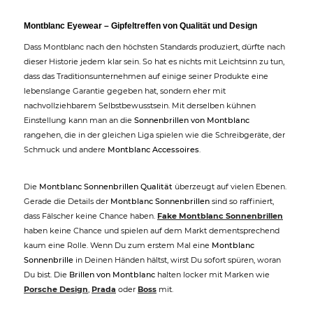
Montblanc Eyewear – Gipfeltreffen von Qualität und Design
Dass Montblanc nach den höchsten Standards produziert, dürfte nach
dieser Historie jedem klar sein. So hat es nichts mit Leichtsinn zu tun,
dass das Traditionsunternehmen auf einige seiner Produkte eine
lebenslange Garantie gegeben hat, sondern eher mit
nachvollziehbarem Selbstbewusstsein. Mit derselben kühnen
Einstellung kann man an die
Sonnenbrillen von Montblanc
rangehen, die in der gleichen Liga spielen wie die Schreibgeräte, der
Schmuck und andere
Montblanc Accessoires
.
Die
Montblanc Sonnenbrillen Qualität
überzeugt auf vielen Ebenen.
Gerade die Details der
Montblanc Sonnenbrillen
sind so raffiniert,
dass Fälscher keine Chance haben.
Fake Montblanc Sonnenbrillen
haben keine Chance und spielen auf dem Markt dementsprechend
kaum eine Rolle. Wenn Du zum erstem Mal eine
Montblanc
Sonnenbrille
in Deinen Händen hältst, wirst Du sofort spüren, woran
Du bist. Die
Brillen von Montblanc
halten locker mit Marken wie
Porsche Design
,
Prada
oder
Boss
mit.