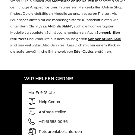
Wenn Du ein Modell von
Montblanc online kaufen
möchtest, sind wir
der richtige Ansprechpartner. In unserem Markenbrillen Online Shop
findest Du die vielfältigen Modelle zu unschlagbaren Preisen. Als
Brillenspezialisten für die modebegeisterte Kundschaft bieten wir,
unter dem Claim „
SEE AND BE SEEN
“, auch die hochwertigsten
Modelle zu absoluten Schnäppchenpreisen an. Auch
Sonnenbrillen
reduziert
und Produkte aus dem hauseigenen
Sonnenbrillen Sale
sind hier verfügbar. Also Bahn frei! Lass Dich mit nur einem Klick in
die außergewöhnliche Brillenwelt von
Edel-Optics
entführen.
WIR HELFEN GERNE!
Mo-Fr 9-18 Uhr
Help Center
Anfrage stellen
+41 61 588 00 96
Retourenlabel anfordern