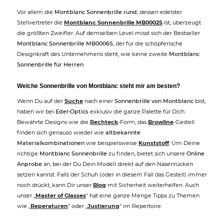
Vor allem die
Montblanc Sonnenbrille rund
, dessen edelster
Stellvertreter die
Montblanc Sonnenbrille MB0002S
ist, überzeugt
die größten Zweifler. Auf demselben Level misst sich der Bestseller
Montblanc Sonnenbrille MB0006S
, der für die schöpferische
Designkraft des Unternehmens steht, wie keine zweite
Montblanc
Sonnenbrille für Herren
.
Welche Sonnenbrille von Montblanc steht mir am besten?
Wenn Du auf der
Suche
nach einer
Sonnenbrille von Montblanc
bist,
haben wir bei
Edel-Optics
exklusiv die ganze Palette für Dich.
Bewährte Designs wie die
Rechteck
-Form, das
Browline
-Gestell
finden sich genauso wieder wie
altbekannte
Materialkombinationen
wie beispielsweise
Kunststoff
. Um Deine
richtige
Montblanc Sonnenbrille
zu finden, bietet sich unsere
Online
Anprobe
an, bei der Du Dein Modell direkt auf den Nasenrücken
setzen kannst. Falls der Schuh (oder in diesem Fall das Gestell) immer
noch drückt, kann Dir unser
Blog
mit Sicherheit weiterhelfen. Auch
unser „
Master of Glasses
“ hat eine ganze Menge Tipps zu Themen
wie „
Reperaturen
“ oder „
Justierung
“ im Repertoire.