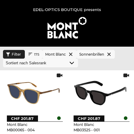
Filter
Mont Blanc
Sonnenbrillen
175
CHF 201.87
CHF 201.87
Mont Blanc
Mont Blanc
MB0006S - 004
MB0352S - 001