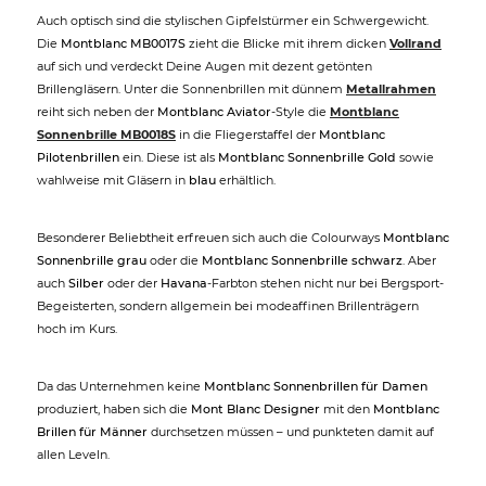
Auch optisch sind die stylischen Gipfelstürmer ein Schwergewicht.
Die
Montblanc MB0017S
zieht die Blicke mit ihrem dicken
Vollrand
auf sich und verdeckt Deine Augen mit dezent getönten
Brillengläsern. Unter die Sonnenbrillen mit dünnem
Metallrahmen
reiht sich neben der
Montblanc Aviator
-Style die
Montblanc
Sonnenbrille MB0018S
in die Fliegerstaffel der
Montblanc
Pilotenbrillen
ein. Diese ist als
Montblanc Sonnenbrille Gold
sowie
wahlweise mit Gläsern in
blau
erhältlich.
Besonderer Beliebtheit erfreuen sich auch die Colourways
Montblanc
Sonnenbrille grau
oder die
Montblanc Sonnenbrille schwarz
. Aber
auch
Silber
oder der
Havana
-Farbton stehen nicht nur bei Bergsport-
Begeisterten, sondern allgemein bei modeaffinen Brillenträgern
hoch im Kurs.
Da das Unternehmen keine
Montblanc Sonnenbrillen für Damen
produziert, haben sich die
Mont Blanc Designer
mit den
Montblanc
Brillen für Männer
durchsetzen müssen – und punkteten damit auf
allen Leveln.