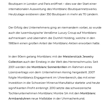
Boutiquen in London und Paris eröffnet – dies war der Start einer
internationalen Ausweitung des Montblanc-Boutiquennetzwerks.
Heutzutage existieren über 350 Boutiquen in mehr als 70 Ländern.
Der Erfolg des Unternehmens ging an niemandem vorbei, so wurde
auch die luxemburgische Vendôme Luxury Group auf Montblanc
aufmerksam und übernahm die Dunhill Holding, welche in den
1980ern einen großen Anteil der Montblanc-Aktien erworben hatte.
In den 90ern gelang Montblanc mit der
Meisterstück Jewelry
Collection
auch der Einstieg in die Welt des Herrenschmucks. Seit
2001 werden die
Montblanc Sonnenbrillen
im Rahmen eines
Lizenzvertrags von dem Unternehmen Kering hergestellt. 2007
folgte Montblancs Engagement im Uhrenbereich, das mit einer
Investition in die Schweizer Minerva-Manufaktur startete und heute
signifikanten Profit einbringt. 2010 setzte das schweizerische
Tochterunternehmen Montblanc Montre SA mit den
Montblanc
Armbanduhren
neue Maßstäbe in der Uhrmacherkunst.