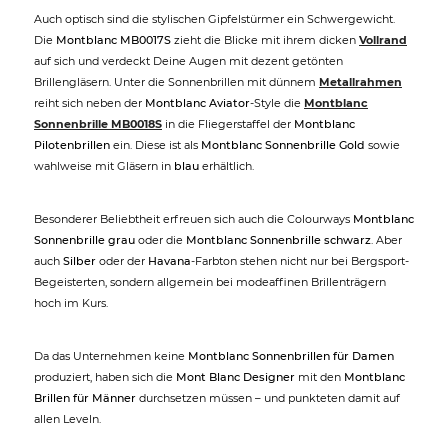
Auch optisch sind die stylischen Gipfelstürmer ein Schwergewicht.
Die
Montblanc MB0017S
zieht die Blicke mit ihrem dicken
Vollrand
auf sich und verdeckt Deine Augen mit dezent getönten
Brillengläsern. Unter die Sonnenbrillen mit dünnem
Metallrahmen
reiht sich neben der
Montblanc Aviator
-Style die
Montblanc
Sonnenbrille MB0018S
in die Fliegerstaffel der
Montblanc
Pilotenbrillen
ein. Diese ist als
Montblanc Sonnenbrille Gold
sowie
wahlweise mit Gläsern in
blau
erhältlich.
Besonderer Beliebtheit erfreuen sich auch die Colourways
Montblanc
Sonnenbrille grau
oder die
Montblanc Sonnenbrille schwarz
. Aber
auch
Silber
oder der
Havana
-Farbton stehen nicht nur bei Bergsport-
Begeisterten, sondern allgemein bei modeaffinen Brillenträgern
hoch im Kurs.
Da das Unternehmen keine
Montblanc Sonnenbrillen für Damen
produziert, haben sich die
Mont Blanc Designer
mit den
Montblanc
Brillen für Männer
durchsetzen müssen – und punkteten damit auf
allen Leveln.