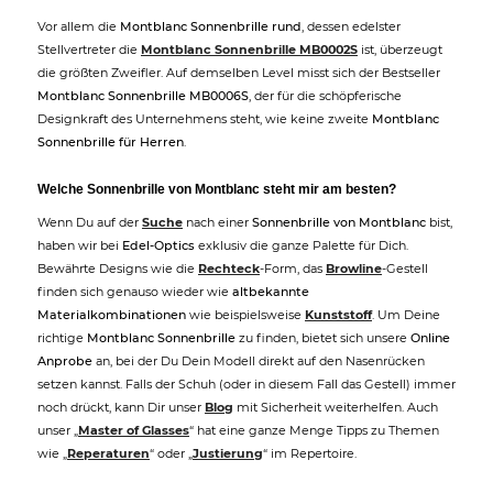
Vor allem die
Montblanc Sonnenbrille rund
, dessen edelster
Stellvertreter die
Montblanc Sonnenbrille MB0002S
ist, überzeugt
die größten Zweifler. Auf demselben Level misst sich der Bestseller
Montblanc Sonnenbrille MB0006S
, der für die schöpferische
Designkraft des Unternehmens steht, wie keine zweite
Montblanc
Sonnenbrille für Herren
.
Welche Sonnenbrille von Montblanc steht mir am besten?
Wenn Du auf der
Suche
nach einer
Sonnenbrille von Montblanc
bist,
haben wir bei
Edel-Optics
exklusiv die ganze Palette für Dich.
Bewährte Designs wie die
Rechteck
-Form, das
Browline
-Gestell
finden sich genauso wieder wie
altbekannte
Materialkombinationen
wie beispielsweise
Kunststoff
. Um Deine
richtige
Montblanc Sonnenbrille
zu finden, bietet sich unsere
Online
Anprobe
an, bei der Du Dein Modell direkt auf den Nasenrücken
setzen kannst. Falls der Schuh (oder in diesem Fall das Gestell) immer
noch drückt, kann Dir unser
Blog
mit Sicherheit weiterhelfen. Auch
unser „
Master of Glasses
“ hat eine ganze Menge Tipps zu Themen
wie „
Reperaturen
“ oder „
Justierung
“ im Repertoire.