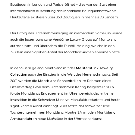
Boutiquen in London und Paris eröffnet – dies war der Start einer
internationalen Ausweitung des Montblanc-Boutiquennetzwerks.
Heutzutage existieren über 350 Boutiquen in mehr als 70 Ländern.
Der Erfolg des Unternehmens ging an niemandem vorbei, so wurde
auch die luxemburgische Vendôme Luxury Group auf Montblanc
aufmerksam und übernahm die Dunhill Holding, welche in den
1980ern einen großen Anteil der Montblanc-Aktien erworben hatte.
In den 90ern gelang Montblanc mit der
Meisterstück Jewelry
Collection
auch der Einstieg in die Welt des Herrenschmucks. Seit
2001 werden die
Montblanc Sonnenbrillen
im Rahmen eines
Lizenzvertrags von dem Unternehmen Kering hergestellt. 2007
folgte Montblancs Engagement im Uhrenbereich, das mit einer
Investition in die Schweizer Minerva-Manufaktur startete und heute
signifikanten Profit einbringt. 2010 setzte das schweizerische
Tochterunternehmen Montblanc Montre SA mit den
Montblanc
Armbanduhren
neue Maßstäbe in der Uhrmacherkunst.