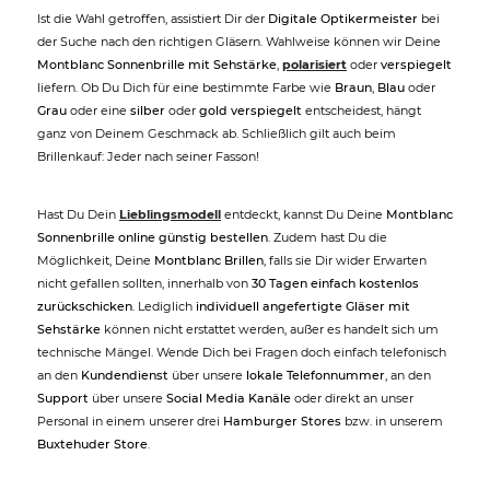
Ist die Wahl getroffen, assistiert Dir der
Digitale Optikermeister
bei
der Suche nach den richtigen Gläsern. Wahlweise können wir Deine
Montblanc Sonnenbrille mit Sehstärke
,
polarisiert
oder
verspiegelt
liefern. Ob Du Dich für eine bestimmte Farbe wie
Braun
,
Blau
oder
Grau
oder eine
silber
oder
gold verspiegelt
entscheidest, hängt
ganz von Deinem Geschmack ab. Schließlich gilt auch beim
Brillenkauf: Jeder nach seiner Fasson!
Hast Du Dein
Lieblingsmodell
entdeckt, kannst Du Deine
Montblanc
Sonnenbrille online günstig bestellen
. Zudem hast Du die
Möglichkeit, Deine
Montblanc Brillen
, falls sie Dir wider Erwarten
nicht gefallen sollten, innerhalb von
30 Tagen einfach kostenlos
zurückschicken
. Lediglich
individuell angefertigte Gläser mit
Sehstärke
können nicht erstattet werden, außer es handelt sich um
technische Mängel. Wende Dich bei Fragen doch einfach telefonisch
an den
Kundendienst
über unsere
lokale Telefonnummer
, an den
Support
über unsere
Social Media Kanäle
oder direkt an unser
Personal in einem unserer drei
Hamburger Stores
bzw. in unserem
Buxtehuder Store
.