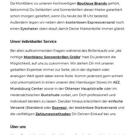
Da Montblanc zu unseren hochwertigen
Boutique Brands
gehört,
bekommst Du Sehbrillen und Sonnenbrillen dieser Marke garantiert
schon morgen geliefert, wenn Du heute bis 18 Uhr bestellst.
Außerdem legen wir neben dem
kostenlosen Expressversand
noch
einen
Eyeshaker
oben drauf, damit Deine Markenbrille immer glänzt.
Unser individueller Service
Bei allen aufkommenden Fragen während des Brillenkaufs wie „die
richtige
Montblanc Sonnenbrillen Größe
“ hast Du jederzeit die
Möglichkeit, auf uns zu zukommen. Wir stehen Dir mit unserer
geballten Expertise immer zur Seite, ob in der digitalen oder
analogen Welt spielt dabei keine Rolle. Komm jederzeit gern schnell
und unkompliziert in einen unserer drei Hamburger Stores im
AEZ
,
Mundsburg Center
sowie in der
Ottenser Hauptstraße
oder im
niedersächsischen
Buxtehude
vorbei, um Dich professionell und
individuell beraten zu lassen. Darüber hinaus erleichtern der
einfache
Versand
(
Standard
oder
Express
), der
kostenlose Rückversand
und
die vielfältigen
Zahlungsmethoden
Dir Deinen Einkauf bei uns.
Über uns