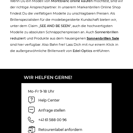
Wenn Du ein Modell von
Montblanc online kaufen
möchtest, sind wir
der richtige Ansprechpartner. In unserem Markenbrillen Online Shop
findest Du die vielfältigen Modelle zu unschlagbaren Preisen. Als
Brillenspezialisten für die modebegeisterte Kundschaft bieten wir,
unter dem Claim „
SEE AND BE SEEN
“, auch die hochwertigsten
Modelle zu absoluten Schnäppchenpreisen an. Auch
Sonnenbrillen
reduziert
und Produkte aus dem hauseigenen
Sonnenbrillen Sale
sind hier verfügbar. Also Bahn frei! Lass Dich mit nur einem Klick in
die außergewöhnliche Brillenwelt von
Edel-Optics
entführen.
WIR HELFEN GERNE!
Mo-Fr 9-18 Uhr
Help Center
Anfrage stellen
+41 61 588 00 96
Retourenlabel anfordern