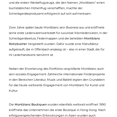
und die ersten Werbeflugzeuge, die den Namen „Montblanc“ einen
buchstäblichen Höhenflug verschafften, machte der
Schreibgeräteproduzent erfolgreich auf sich aufmerksam.
Zwei Jahre später baute Montblanc sein Business aus und eröffnete
seine erste Lederwarenwerkstatt für luxuriöse Kleinlederwaren, in der
Schreibgeräteetuis, Federmappen und die beliebten
Montblanc
Notizbücher
hergestellt wurden. Dafür wurde eine Manufaktur
aufgekauft, die in Offenbach ansässig ist – also in einer Stadt, die für
ihr Lederhandwerk berühmt ist.
Neben der Erweiterung des Portfolios vergrößerte Montblanc auch
sein soziales Engagement. Zahlreiche internationale Förderprojekte
in den Bereichen Literatur, Musik und Ballett legten den Grundstein
für das heute weltweite Engagement von Montblanc für Kunst und
Kultur.
Die
Montblanc Boutiquen
wurden ebenfalls weltweit eröffnet. 1990
eröffnete das Unternehmen die erste Boutique in Hong Kong. Nach
erfolgsversprechenden Entwicklungen in Asien wurden auch