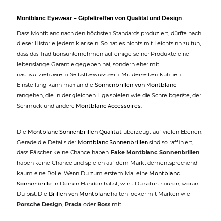
Montblanc Eyewear – Gipfeltreffen von Qualität und Design
Dass Montblanc nach den höchsten Standards produziert, dürfte nach
dieser Historie jedem klar sein. So hat es nichts mit Leichtsinn zu tun,
dass das Traditionsunternehmen auf einige seiner Produkte eine
lebenslange Garantie gegeben hat, sondern eher mit
nachvollziehbarem Selbstbewusstsein. Mit derselben kühnen
Einstellung kann man an die
Sonnenbrillen von Montblanc
rangehen, die in der gleichen Liga spielen wie die Schreibgeräte, der
Schmuck und andere
Montblanc Accessoires
.
Die
Montblanc Sonnenbrillen Qualität
überzeugt auf vielen Ebenen.
Gerade die Details der
Montblanc Sonnenbrillen
sind so raffiniert,
dass Fälscher keine Chance haben.
Fake Montblanc Sonnenbrillen
haben keine Chance und spielen auf dem Markt dementsprechend
kaum eine Rolle. Wenn Du zum erstem Mal eine
Montblanc
Sonnenbrille
in Deinen Händen hältst, wirst Du sofort spüren, woran
Du bist. Die
Brillen von Montblanc
halten locker mit Marken wie
Porsche Design
,
Prada
oder
Boss
mit.