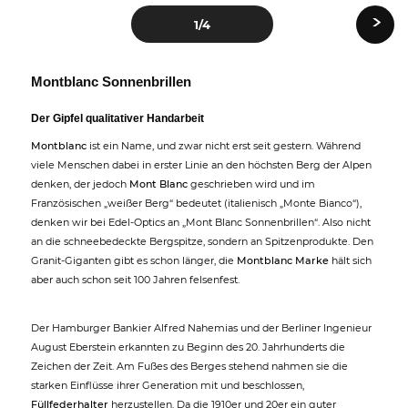
›
1
/4
Montblanc Sonnenbrillen
Der Gipfel qualitativer Handarbeit
Montblanc
ist ein Name, und zwar nicht erst seit gestern. Während
viele Menschen dabei in erster Linie an den höchsten Berg der Alpen
denken, der jedoch
Mont Blanc
geschrieben wird und im
Französischen „weißer Berg“ bedeutet (italienisch „Monte Bianco“),
denken wir bei Edel-Optics an „Mont Blanc Sonnenbrillen“. Also nicht
an die schneebedeckte Bergspitze, sondern an Spitzenprodukte. Den
Granit-Giganten gibt es schon länger, die
Montblanc Marke
hält sich
aber auch schon seit 100 Jahren felsenfest.
Der Hamburger Bankier Alfred Nahemias und der Berliner Ingenieur
August Eberstein erkannten zu Beginn des 20. Jahrhunderts die
Zeichen der Zeit. Am Fußes des Berges stehend nahmen sie die
starken Einflüsse ihrer Generation mit und beschlossen,
Füllfederhalter
herzustellen. Da die 1910er und 20er ein guter