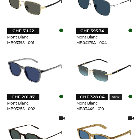
CHF 311.22
CHF 395.34
Mont Blanc
Mont Blanc
MB0339S - 001
MB0417SA - 004
CHF 201.87
CHF 328.04
Mont Blanc
Mont Blanc
MB0325S - 002
MB0344S - 010