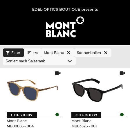
Filter
Mont Blanc
Sonnenbrillen
175
CHF 201.87
CHF 201.87
Mont Blanc
Mont Blanc
MB0006S - 004
MB0352S - 001