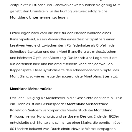
Zeitpunkt für Erfinder und Handwerker waren, haben sie genug Mut
gehabt, den Grundstein für das künftig weltweit erfolgreiche
Montblanc Unternehmen
zu legen.
Erzählungen nach kam die Idee für den Namen während eines
Kartenspiels auf, als ein Verwandter eines Geschäftspartners einen
kreativen Vergleich zwischen dem Füllfederhalter als Gipfel in der
Schreibgerätekultur und dem Mont Blanc-Berg als majestätischen
und höchsten Gipfel der Alpen zog. Das
Montblanc Logo
resultiert
aus derselben Idee und basiert auf seinem Vorläufer, der weißen
Kappenspitze. Diese symbolisierte den schneebedeckten Gipfel des
Mont Blanc, so wie es heute der abgerundete
Montblanc Stern
tut.
Montblanc Meisterstücke
Das Jahr 1924 ging als Meilenstein in die Geschichte der Schreibkultur
ein. Denn es ist das Geburtsjahr der
Montblanc Meisterstück
-
Kollektion. Seitdem verkörpert das Meisterstück die
Montblanc
Philosophie
von Kontinuität und
zeitlosem Design
. Ende der 1920er
entwickelte sich Montblanc schnell zu einer Marke, die bereits in über
60 Ländern bekannt war. Durch eindrucksvolle Werbekampagnen