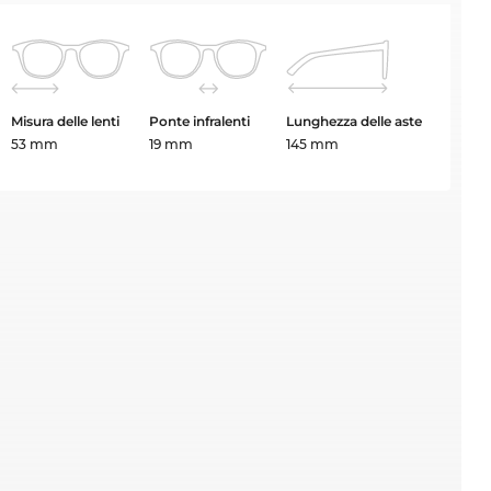
Misura delle lenti
Ponte infralenti
Lunghezza delle aste
53 mm
19 mm
145 mm