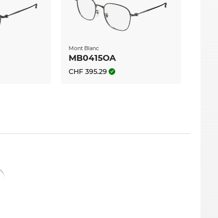
Mont Blanc
MB0415OA
CHF 395.29