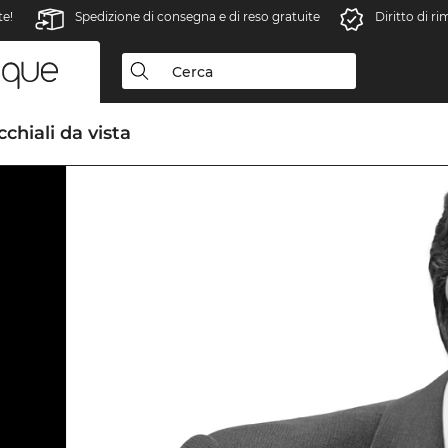
te!
Spedizione di consegna e di reso gratuite
Diritto di r
chiali da vista