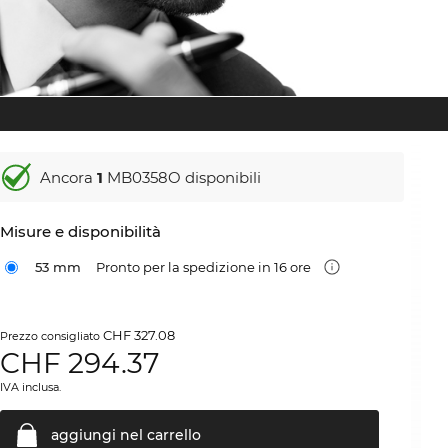
Ancora
1
MB0358O disponibili
Misure e disponibilità
53 mm
Pronto per la spedizione in 16 ore
CHF 327.08
Prezzo consigliato
CHF
294.37
IVA inclusa.
aggiungi nel
carrello