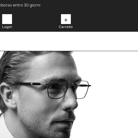
imborso entro 30 giorni
0
Login
Carrello