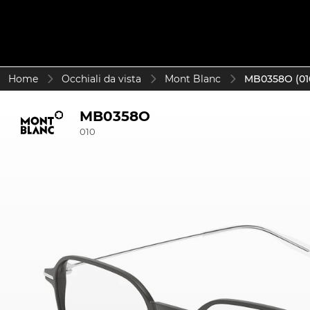
Home
Occhiali da vista
Mont Blanc
MB0358O (01
MB0358O
010