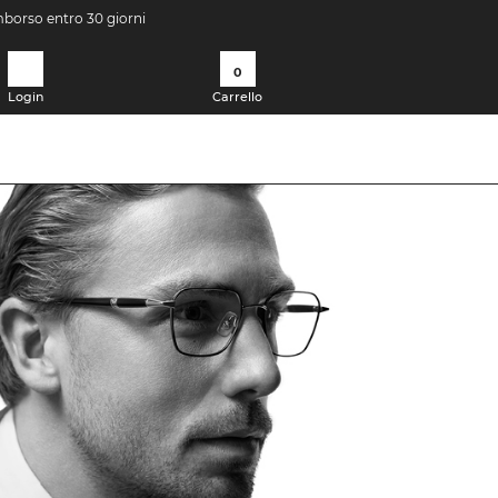
imborso entro 30 giorni
0
Login
Carrello