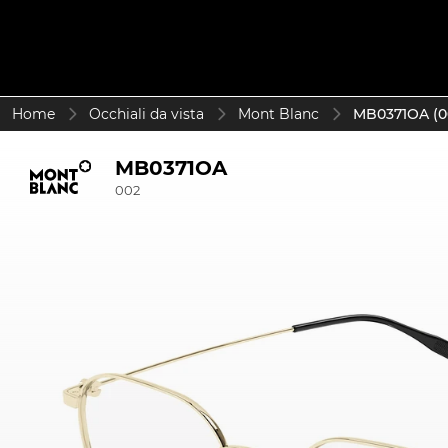
Home
Occhiali da vista
Mont Blanc
MB0371OA (0
MB0371OA
002