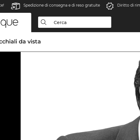
te!
Spedizione di consegna e di reso gratuite
Diritto di r
chiali da vista