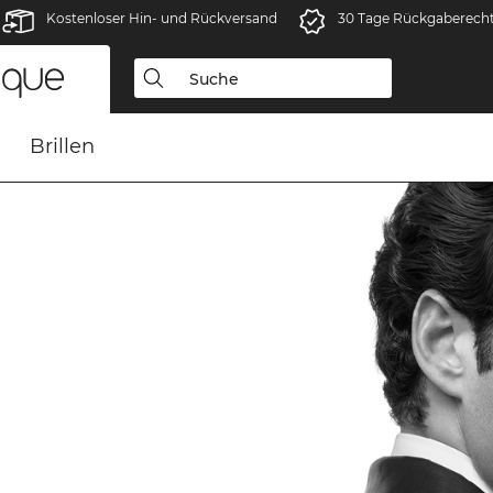
Kostenloser Hin- und Rückversand
30 Tage Rückgaberech
Brillen