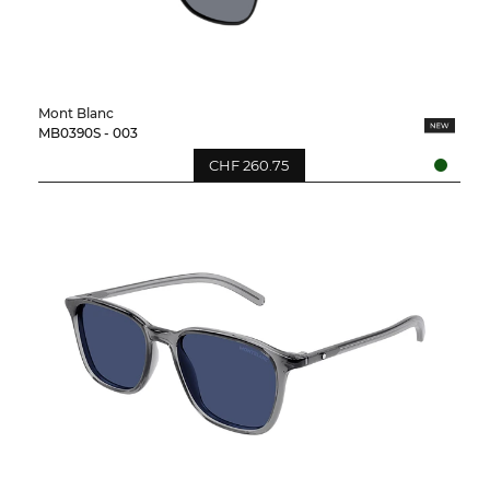
Mont Blanc
MB0390S - 003
CHF 260.75