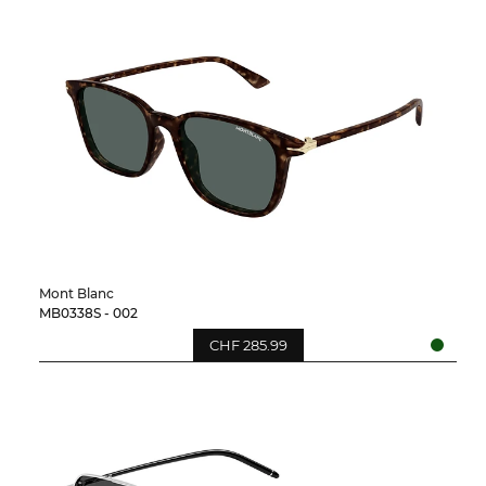
Mont Blanc
MB0338S - 002
CHF 285.99