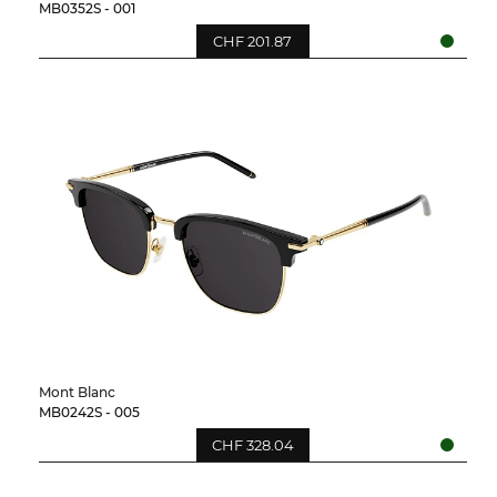
MB0352S - 001
CHF 201.87
Mont Blanc
MB0242S - 005
CHF 328.04