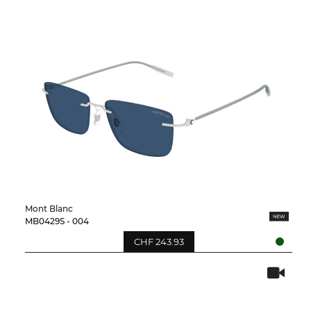
Mont Blanc
MB0429S - 004
CHF 243.93