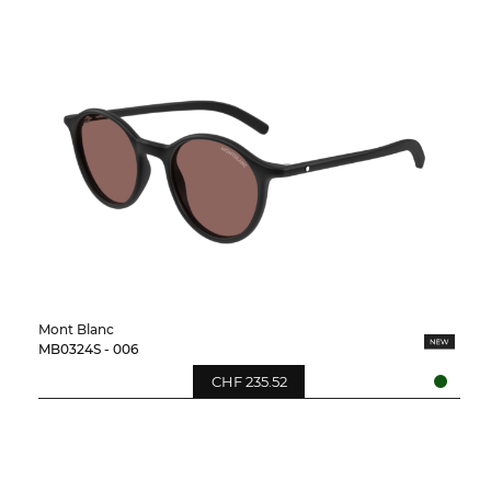
Mont Blanc
MB0324S - 006
CHF 235.52