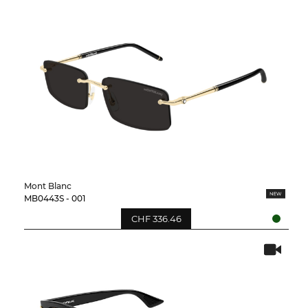
Mont Blanc
MB0443S - 001
CHF 336.46