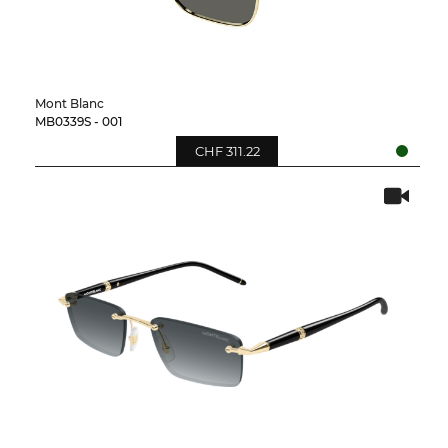
Mont Blanc
MB0339S - 001
CHF 311.22