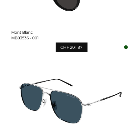
Mont Blanc
MB0353S - 001
CHF 201.87