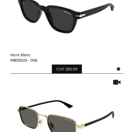
Mont Blanc
MB0302S - 006
CHF 285.99