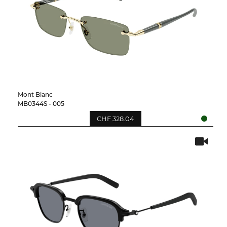
Mont Blanc
MB0344S - 005
CHF 328.04