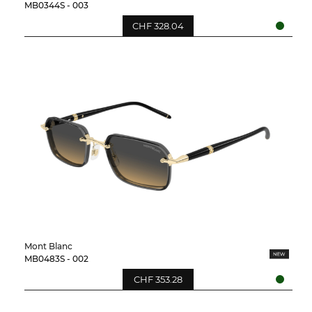
MB0344S - 003
CHF 328.04
Mont Blanc
MB0483S - 002
CHF 353.28