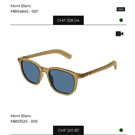
Mont Blanc
MB0484S - 001
CHF 328.04
Mont Blanc
MB0352S - 005
CHF 201.87