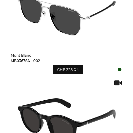
Mont Blanc
MB0367SA - 002
CHF 328.04