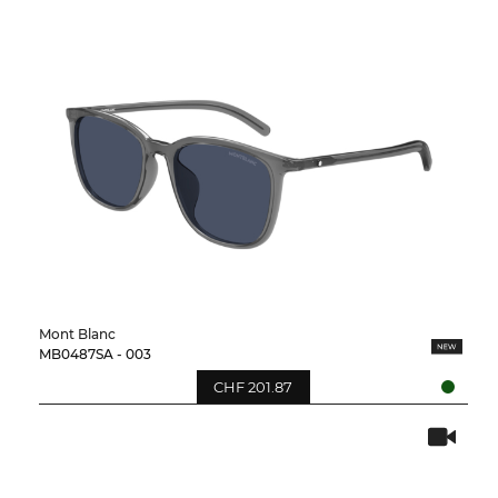
Mont Blanc
MB0487SA - 003
CHF 201.87