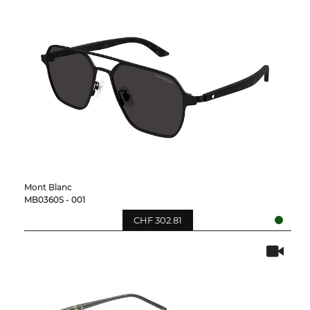
Mont Blanc
MB0360S - 001
CHF 302.81