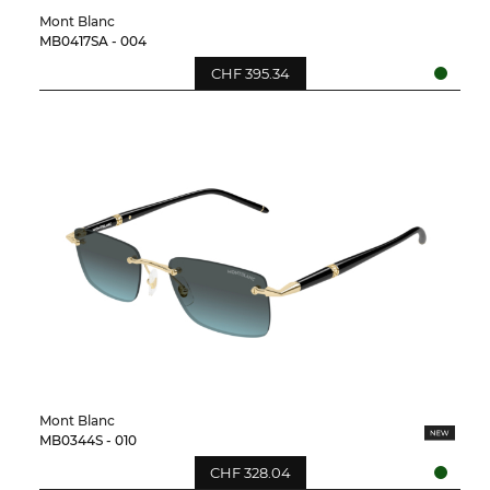
Mont Blanc
MB0417SA - 004
CHF 395.34
Mont Blanc
MB0344S - 010
CHF 328.04