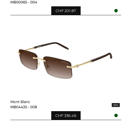
MB0006S - 004
CHF 201.87
Mont Blanc
MB0443S - 008
CHF 336.46