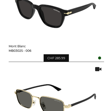
Mont Blanc
MB0302S - 006
CHF 285.99