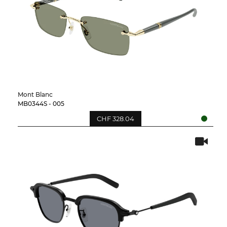
Mont Blanc
MB0344S - 005
CHF 328.04