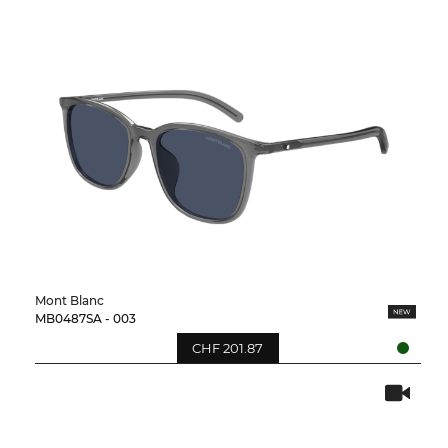
Mont Blanc
MB0487SA - 003
CHF 201.87