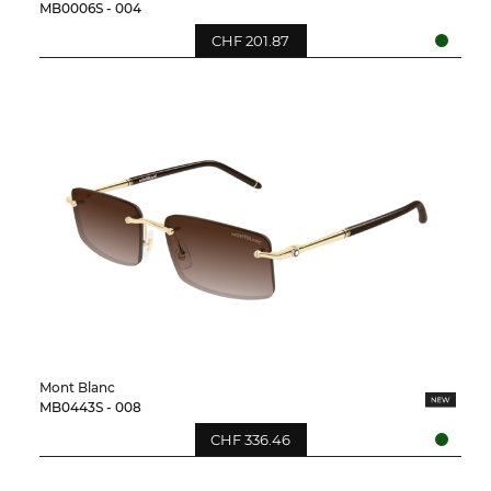
MB0006S - 004
CHF 201.87
Mont Blanc
MB0443S - 008
CHF 336.46