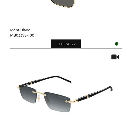
Mont Blanc
MB0339S - 001
CHF 311.22