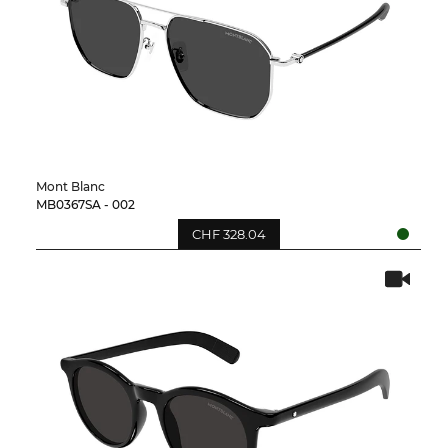
Mont Blanc
MB0367SA - 002
CHF 328.04