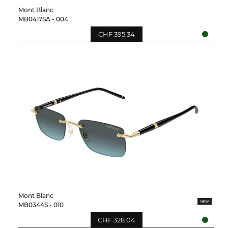
Mont Blanc
MB0417SA - 004
CHF 395.34
Mont Blanc
MB0344S - 010
CHF 328.04