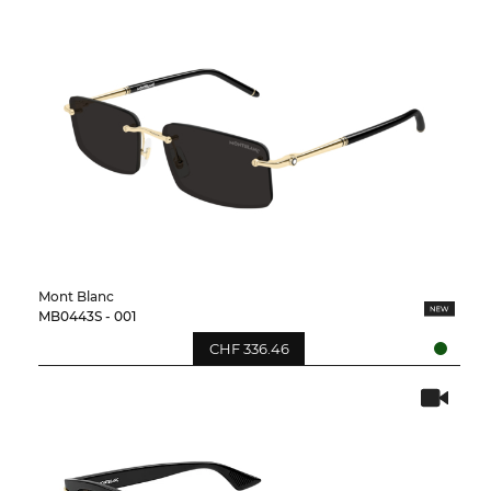
Mont Blanc
MB0443S - 001
CHF 336.46