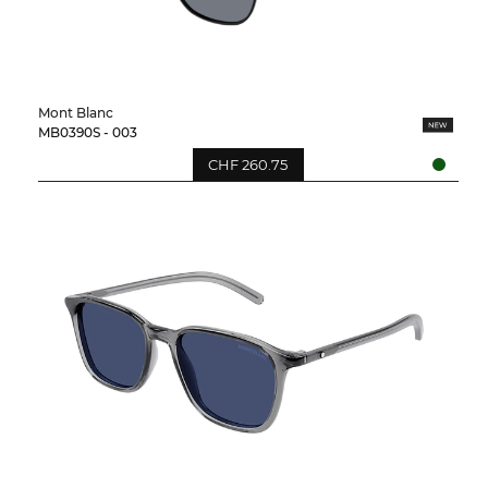
Mont Blanc
MB0390S - 003
CHF 260.75