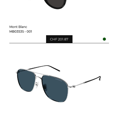
Mont Blanc
MB0353S - 001
CHF 201.87