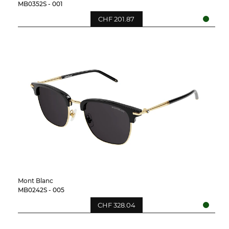
MB0352S - 001
CHF 201.87
Mont Blanc
MB0242S - 005
CHF 328.04