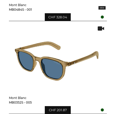
Mont Blanc
MB0484S - 001
CHF 328.04
Mont Blanc
MB0352S - 005
CHF 201.87