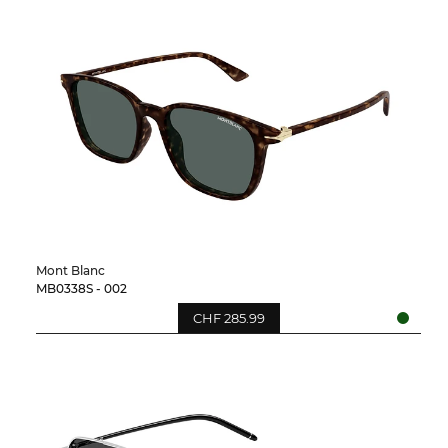
Mont Blanc
MB0338S - 002
CHF 285.99