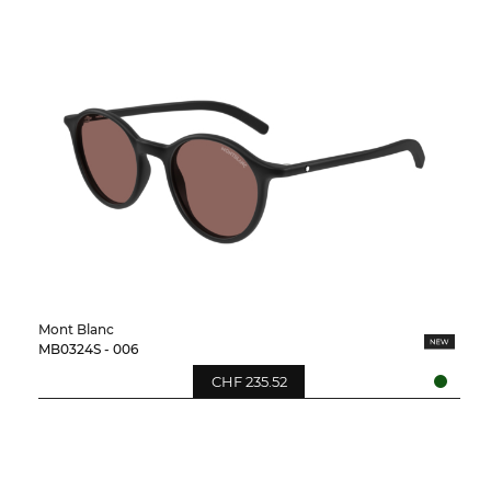
Mont Blanc
MB0324S - 006
CHF 235.52