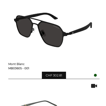
Mont Blanc
MB0360S - 001
CHF 302.81