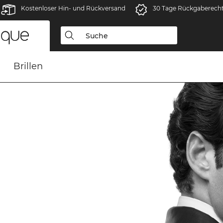
Kostenloser Hin- und Rückversand
30 Tage Rückgaberech
Brillen