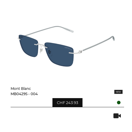
Mont Blanc
MB0429S - 004
CHF 243.93