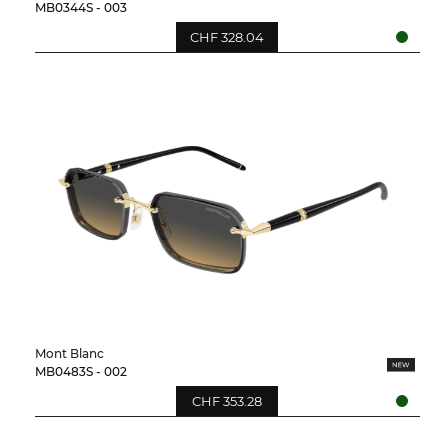
MB0344S - 003
CHF 328.04
Mont Blanc
MB0483S - 002
CHF 353.28