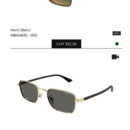
Mont Blanc
MB0483S - 002
CHF 352.26