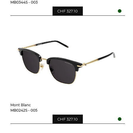
MB0344S - 003
CHF 327.10
Mont Blanc
MB0242S - 005
CHF 327.10