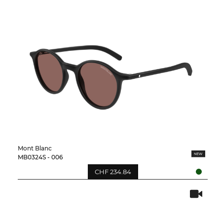
Mont Blanc
MB0324S - 006
CHF 234.84