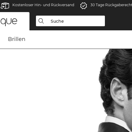
Kostenloser Hin- und Rückversand
30 Tage Rückgaberech
Brillen