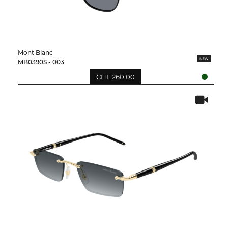
Mont Blanc
MB0390S - 003
CHF 260.00