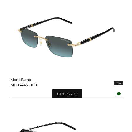
Mont Blanc
MB0344S - 010
CHF 327.10