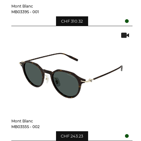
Mont Blanc
MB0339S - 001
CHF 310.32
Mont Blanc
MB0355S - 002
CHF 243.23