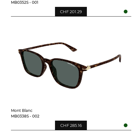
MB0352S - 001
CHF 201.29
Mont Blanc
MB0338S - 002
CHF 285.16