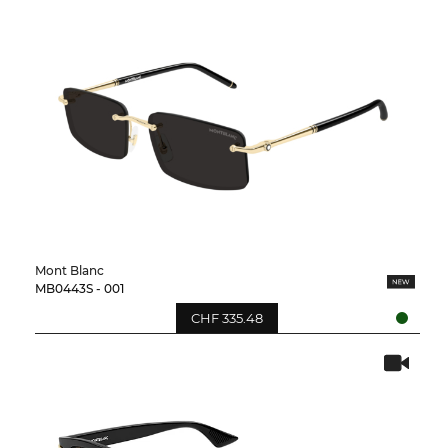
Mont Blanc
MB0443S - 001
CHF 335.48