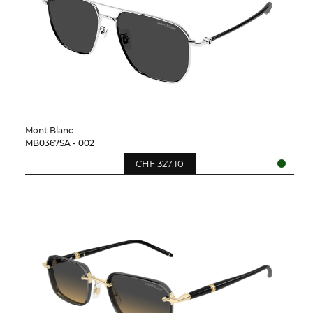
Mont Blanc
MB0367SA - 002
CHF 327.10