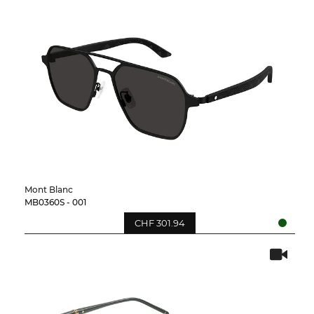
Mont Blanc
MB0360S - 001
CHF 301.94