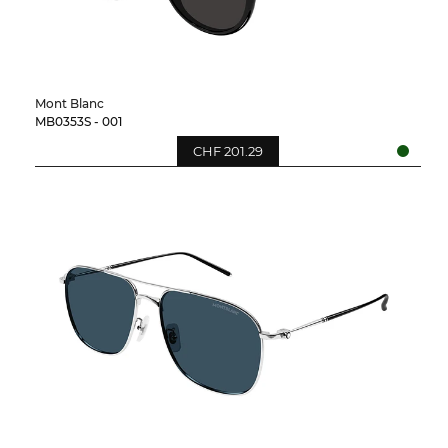
Mont Blanc
MB0353S - 001
CHF 201.29