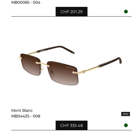
MB0006S - 004
CHF 201.29
Mont Blanc
MB0443S - 008
CHF 335.48