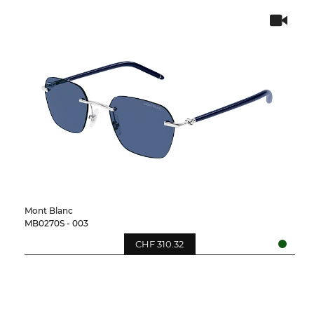
Mont Blanc
MB0270S - 003
CHF 310.32