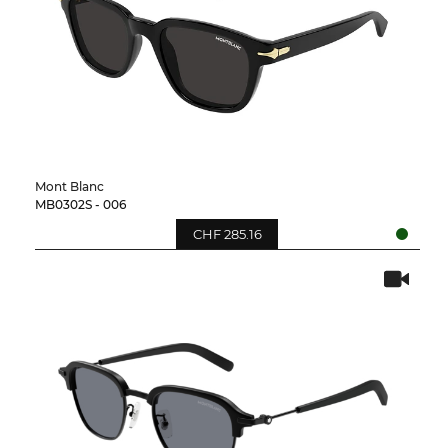
Mont Blanc
MB0302S - 006
CHF 285.16