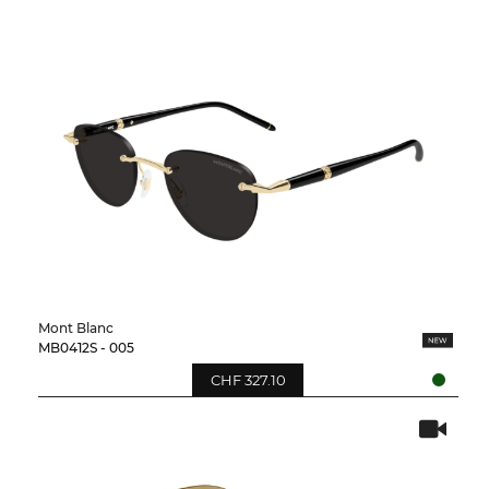
Mont Blanc
MB0412S - 005
CHF 327.10