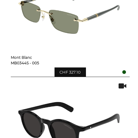
Mont Blanc
MB0344S - 005
CHF 327.10