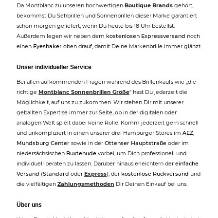
Da Montblanc zu unseren hochwertigen
Boutique Brands
gehört,
bekommst Du Sehbrillen und Sonnenbrillen dieser Marke garantiert
schon morgen geliefert, wenn Du heute bis 18 Uhr bestellst.
Außerdem legen wir neben dem
kostenlosen Expressversand
noch
einen
Eyeshaker
oben drauf, damit Deine Markenbrille immer glänzt.
Unser individueller Service
Bei allen aufkommenden Fragen während des Brillenkaufs wie „die
richtige
Montblanc Sonnenbrillen Größe
“ hast Du jederzeit die
Möglichkeit, auf uns zu zukommen. Wir stehen Dir mit unserer
geballten Expertise immer zur Seite, ob in der digitalen oder
analogen Welt spielt dabei keine Rolle. Komm jederzeit gern schnell
und unkompliziert in einen unserer drei Hamburger Stores im
AEZ
,
Mundsburg Center
sowie in der
Ottenser Hauptstraße
oder im
niedersächsischen
Buxtehude
vorbei, um Dich professionell und
individuell beraten zu lassen. Darüber hinaus erleichtern der
einfache
Versand
(
Standard
oder
Express
), der
kostenlose Rückversand
und
die vielfältigen
Zahlungsmethoden
Dir Deinen Einkauf bei uns.
Über uns