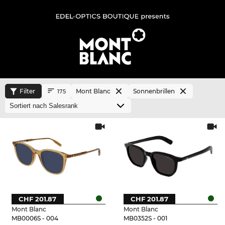
Filter
Mont Blanc
Sonnenbrillen
175
CHF 201.87
CHF 201.87
Mont Blanc
Mont Blanc
MB0006S - 004
MB0352S - 001