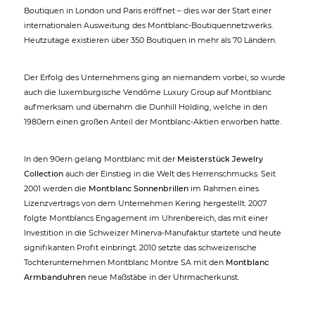
Boutiquen in London und Paris eröffnet – dies war der Start einer
internationalen Ausweitung des Montblanc-Boutiquennetzwerks.
Heutzutage existieren über 350 Boutiquen in mehr als 70 Ländern.
Der Erfolg des Unternehmens ging an niemandem vorbei, so wurde
auch die luxemburgische Vendôme Luxury Group auf Montblanc
aufmerksam und übernahm die Dunhill Holding, welche in den
1980ern einen großen Anteil der Montblanc-Aktien erworben hatte.
In den 90ern gelang Montblanc mit der
Meisterstück Jewelry
Collection
auch der Einstieg in die Welt des Herrenschmucks. Seit
2001 werden die
Montblanc Sonnenbrillen
im Rahmen eines
Lizenzvertrags von dem Unternehmen Kering hergestellt. 2007
folgte Montblancs Engagement im Uhrenbereich, das mit einer
Investition in die Schweizer Minerva-Manufaktur startete und heute
signifikanten Profit einbringt. 2010 setzte das schweizerische
Tochterunternehmen Montblanc Montre SA mit den
Montblanc
Armbanduhren
neue Maßstäbe in der Uhrmacherkunst.