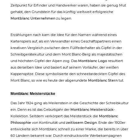
Zeitpunkt für Erfinder und Handwerker waren, haben sie genug Mut
gehabt, den Grundstein für das künftig weltweit erfolgreiche
Montblanc Unternehmen
zu legen.
Erzählungen nach kam die Idee für den Namen während eines
Kartenspiels auf, als ein Verwandter eines Geschäftspartners einen
kreativen Vergleich zwischen dem Füllfederhalter als Gipfel in der
Schreibgerätekultur und dem Mont Blanc-Berg als majestätischen
und höchsten Gipfel der Alpen zog. Das
Montblanc Logo
resultiert
aus derselben Idee und basiert auf seinem Vorläufer, der weißen
Kappenspitze. Diese symbolisierte den schneebedeckten Gipfel des
Mont Blanc, so wie es heute der abgerundete
Montblanc Stern
tut.
Montblanc Meisterstücke
Das Jahr 1924 ging als Meilenstein in die Geschichte der Schreibkultur
ein. Denn es ist das Geburtsjahr der
Montblanc Meisterstück
-
Kollektion. Seitdem verkörpert das Meisterstück die
Montblanc
Philosophie
von Kontinuität und
zeitlosem Design
. Ende der 1920er
entwickelte sich Montblanc schnell zu einer Marke, die bereits in über
60 Ländern bekannt war. Durch eindrucksvolle Werbekampagnen