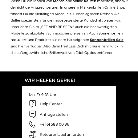
Wenn Du ein Modell von
Montblanc online kaufen
möchtest, sind wir
der richtige Ansprechpartner. In unserem Markenbrillen Online Shop
findest Du die vielfältigen Modelle zu unschlagbaren Preisen. Als
Brillenspezialisten für die modebegeisterte Kundschaft bieten wir,
unter dem Claim „
SEE AND BE SEEN
“, auch die hochwertigsten
Modelle zu absoluten Schnäppchenpreisen an. Auch
Sonnenbrillen
reduziert
und Produkte aus dem hauseigenen
Sonnenbrillen Sale
sind hier verfügbar. Also Bahn frei! Lass Dich mit nur einem Klick in
die außergewöhnliche Brillenwelt von
Edel-Optics
entführen.
WIR HELFEN GERNE!
Mo-Fr 9-18 Uhr
Help Center
Anfrage stellen
+41 61 588 00 96
Retourenlabel anfordern