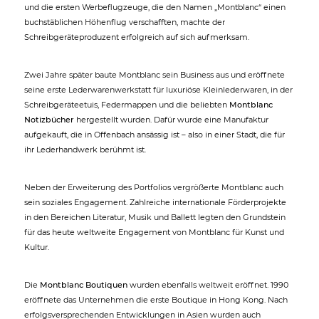
und die ersten Werbeflugzeuge, die den Namen „Montblanc“ einen
buchstäblichen Höhenflug verschafften, machte der
Schreibgeräteproduzent erfolgreich auf sich aufmerksam.
Zwei Jahre später baute Montblanc sein Business aus und eröffnete
seine erste Lederwarenwerkstatt für luxuriöse Kleinlederwaren, in der
Schreibgeräteetuis, Federmappen und die beliebten
Montblanc
Notizbücher
hergestellt wurden. Dafür wurde eine Manufaktur
aufgekauft, die in Offenbach ansässig ist – also in einer Stadt, die für
ihr Lederhandwerk berühmt ist.
Neben der Erweiterung des Portfolios vergrößerte Montblanc auch
sein soziales Engagement. Zahlreiche internationale Förderprojekte
in den Bereichen Literatur, Musik und Ballett legten den Grundstein
für das heute weltweite Engagement von Montblanc für Kunst und
Kultur.
Die
Montblanc Boutiquen
wurden ebenfalls weltweit eröffnet. 1990
eröffnete das Unternehmen die erste Boutique in Hong Kong. Nach
erfolgsversprechenden Entwicklungen in Asien wurden auch