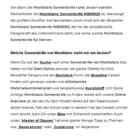
Vor allem die
Montblanc Sonnenbrille rund
, dessen edelster
Stellvertreter die
Montblanc Sonnenbrille MB0002S
ist, überzeugt
die größten Zweifler. Auf demselben Level misst sich der Bestseller
Montblanc Sonnenbrille MB0006S
, der für die schöpferische
Designkraft des Unternehmens steht, wie keine zweite
Montblanc
Sonnenbrille für Herren
.
Welche Sonnenbrille von Montblanc steht mir am besten?
Wenn Du auf der
Suche
nach einer
Sonnenbrille von Montblanc
bist,
haben wir bei
Edel-Optics
exklusiv die ganze Palette für Dich.
Bewährte Designs wie die
Rechteck
-Form, das
Browline
-Gestell
finden sich genauso wieder wie
altbekannte
Materialkombinationen
wie beispielsweise
Kunststoff
. Um Deine
richtige
Montblanc Sonnenbrille
zu finden, bietet sich unsere
Online
Anprobe
an, bei der Du Dein Modell direkt auf den Nasenrücken
setzen kannst. Falls der Schuh (oder in diesem Fall das Gestell) immer
noch drückt, kann Dir unser
Blog
mit Sicherheit weiterhelfen. Auch
unser „
Master of Glasses
“ hat eine ganze Menge Tipps zu Themen
wie „
Reperaturen
“ oder „
Justierung
“ im Repertoire.