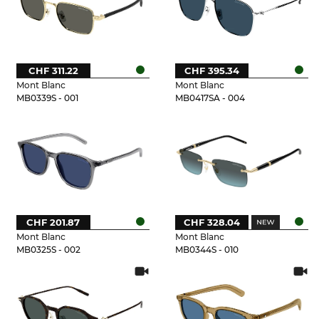
CHF 311.22
CHF 395.34
Mont Blanc
Mont Blanc
MB0339S - 001
MB0417SA - 004
CHF 201.87
CHF 328.04
Mont Blanc
Mont Blanc
MB0325S - 002
MB0344S - 010