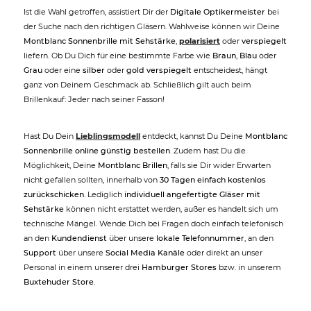
Ist die Wahl getroffen, assistiert Dir der
Digitale Optikermeister
bei
der Suche nach den richtigen Gläsern. Wahlweise können wir Deine
Montblanc Sonnenbrille mit Sehstärke
,
polarisiert
oder
verspiegelt
liefern. Ob Du Dich für eine bestimmte Farbe wie
Braun
,
Blau
oder
Grau
oder eine
silber
oder
gold verspiegelt
entscheidest, hängt
ganz von Deinem Geschmack ab. Schließlich gilt auch beim
Brillenkauf: Jeder nach seiner Fasson!
Hast Du Dein
Lieblingsmodell
entdeckt, kannst Du Deine
Montblanc
Sonnenbrille online günstig bestellen
. Zudem hast Du die
Möglichkeit, Deine
Montblanc Brillen
, falls sie Dir wider Erwarten
nicht gefallen sollten, innerhalb von
30 Tagen einfach kostenlos
zurückschicken
. Lediglich
individuell angefertigte Gläser mit
Sehstärke
können nicht erstattet werden, außer es handelt sich um
technische Mängel. Wende Dich bei Fragen doch einfach telefonisch
an den
Kundendienst
über unsere
lokale Telefonnummer
, an den
Support
über unsere
Social Media Kanäle
oder direkt an unser
Personal in einem unserer drei
Hamburger Stores
bzw. in unserem
Buxtehuder Store
.