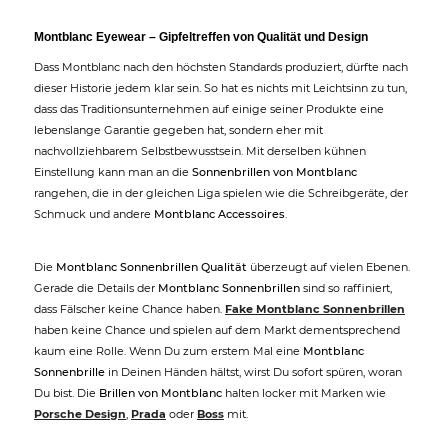
Montblanc Eyewear – Gipfeltreffen von Qualität und Design
Dass Montblanc nach den höchsten Standards produziert, dürfte nach
dieser Historie jedem klar sein. So hat es nichts mit Leichtsinn zu tun,
dass das Traditionsunternehmen auf einige seiner Produkte eine
lebenslange Garantie gegeben hat, sondern eher mit
nachvollziehbarem Selbstbewusstsein. Mit derselben kühnen
Einstellung kann man an die
Sonnenbrillen von Montblanc
rangehen, die in der gleichen Liga spielen wie die Schreibgeräte, der
Schmuck und andere
Montblanc Accessoires
.
Die
Montblanc Sonnenbrillen Qualität
überzeugt auf vielen Ebenen.
Gerade die Details der
Montblanc Sonnenbrillen
sind so raffiniert,
dass Fälscher keine Chance haben.
Fake Montblanc Sonnenbrillen
haben keine Chance und spielen auf dem Markt dementsprechend
kaum eine Rolle. Wenn Du zum erstem Mal eine
Montblanc
Sonnenbrille
in Deinen Händen hältst, wirst Du sofort spüren, woran
Du bist. Die
Brillen von Montblanc
halten locker mit Marken wie
Porsche Design
,
Prada
oder
Boss
mit.