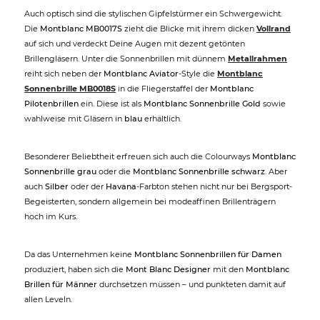
Auch optisch sind die stylischen Gipfelstürmer ein Schwergewicht.
Die
Montblanc MB0017S
zieht die Blicke mit ihrem dicken
Vollrand
auf sich und verdeckt Deine Augen mit dezent getönten
Brillengläsern. Unter die Sonnenbrillen mit dünnem
Metallrahmen
reiht sich neben der
Montblanc Aviator
-Style die
Montblanc
Sonnenbrille MB0018S
in die Fliegerstaffel der
Montblanc
Pilotenbrillen
ein. Diese ist als
Montblanc Sonnenbrille Gold
sowie
wahlweise mit Gläsern in
blau
erhältlich.
Besonderer Beliebtheit erfreuen sich auch die Colourways
Montblanc
Sonnenbrille grau
oder die
Montblanc Sonnenbrille schwarz
. Aber
auch
Silber
oder der
Havana
-Farbton stehen nicht nur bei Bergsport-
Begeisterten, sondern allgemein bei modeaffinen Brillenträgern
hoch im Kurs.
Da das Unternehmen keine
Montblanc Sonnenbrillen für Damen
produziert, haben sich die
Mont Blanc Designer
mit den
Montblanc
Brillen für Männer
durchsetzen müssen – und punkteten damit auf
allen Leveln.