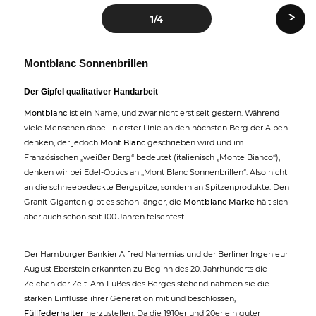
›
1
/4
Montblanc Sonnenbrillen
Der Gipfel qualitativer Handarbeit
Montblanc
ist ein Name, und zwar nicht erst seit gestern. Während
viele Menschen dabei in erster Linie an den höchsten Berg der Alpen
denken, der jedoch
Mont Blanc
geschrieben wird und im
Französischen „weißer Berg“ bedeutet (italienisch „Monte Bianco“),
denken wir bei Edel-Optics an „Mont Blanc Sonnenbrillen“. Also nicht
an die schneebedeckte Bergspitze, sondern an Spitzenprodukte. Den
Granit-Giganten gibt es schon länger, die
Montblanc Marke
hält sich
aber auch schon seit 100 Jahren felsenfest.
Der Hamburger Bankier Alfred Nahemias und der Berliner Ingenieur
August Eberstein erkannten zu Beginn des 20. Jahrhunderts die
Zeichen der Zeit. Am Fußes des Berges stehend nahmen sie die
starken Einflüsse ihrer Generation mit und beschlossen,
Füllfederhalter
herzustellen. Da die 1910er und 20er ein guter