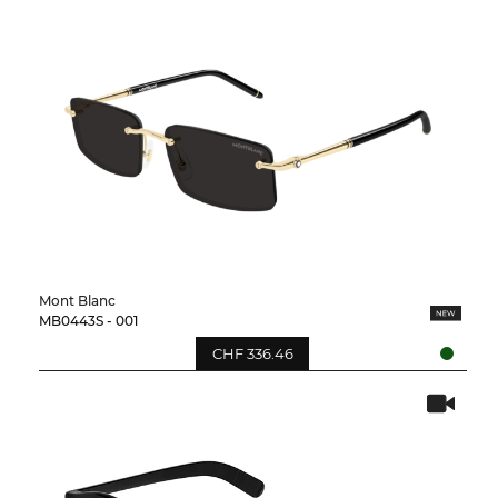
Mont Blanc
MB0443S - 001
CHF 336.46