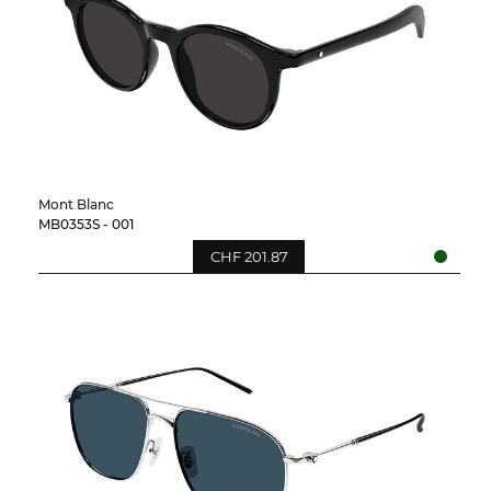
Mont Blanc
MB0353S - 001
CHF 201.87