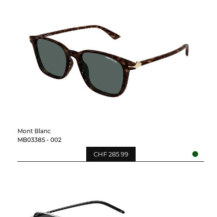
Mont Blanc
MB0338S - 002
CHF 285.99