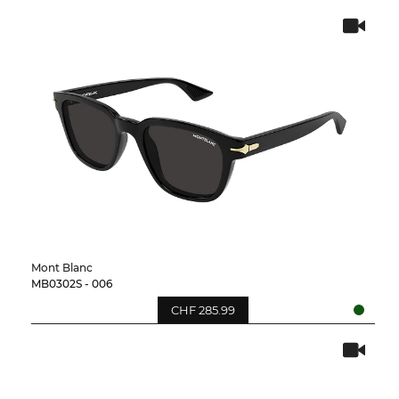
Mont Blanc
MB0302S - 006
CHF 285.99