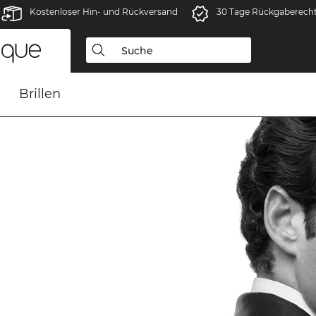
Kostenloser Hin- und Rückversand
30 Tage Rückgaberech
Brillen