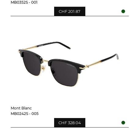
MB0352S - 001
CHF 201.87
Mont Blanc
MB0242S - 005
CHF 328.04