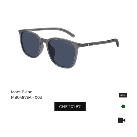
Mont Blanc
MB0487SA - 003
CHF 201.87