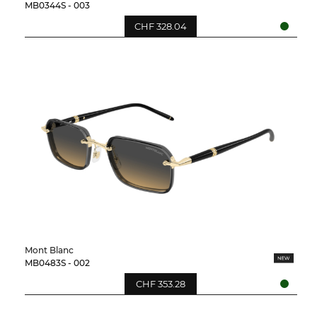
MB0344S - 003
CHF 328.04
Mont Blanc
MB0483S - 002
CHF 353.28