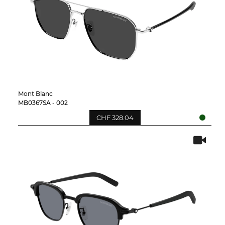
Mont Blanc
MB0367SA - 002
CHF 328.04