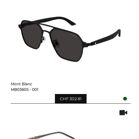
Mont Blanc
MB0360S - 001
CHF 302.81