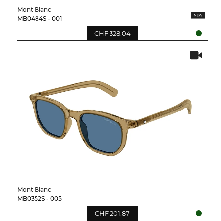
Mont Blanc
MB0484S - 001
CHF 328.04
Mont Blanc
MB0352S - 005
CHF 201.87