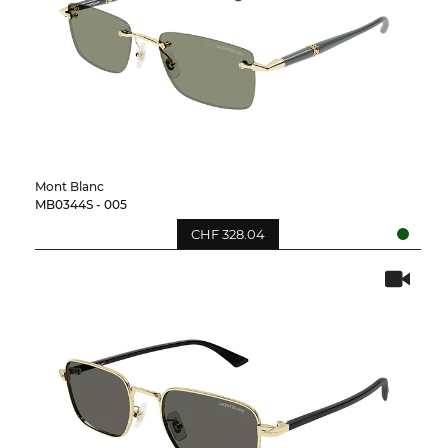
Mont Blanc
MB0344S - 005
CHF 328.04