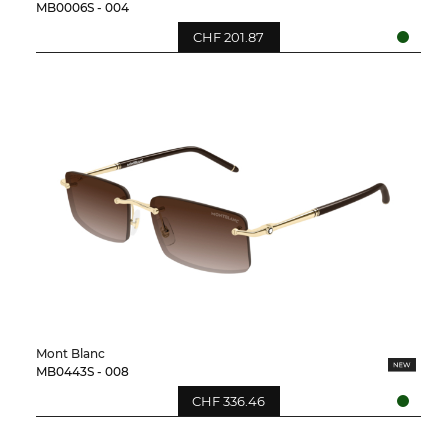
MB0006S - 004
CHF 201.87
Mont Blanc
MB0443S - 008
CHF 336.46