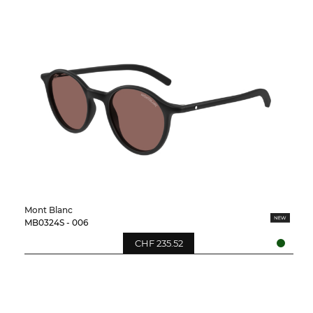
Mont Blanc
MB0324S - 006
CHF 235.52