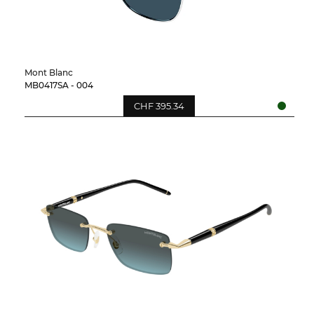
Mont Blanc
MB0417SA - 004
CHF 395.34