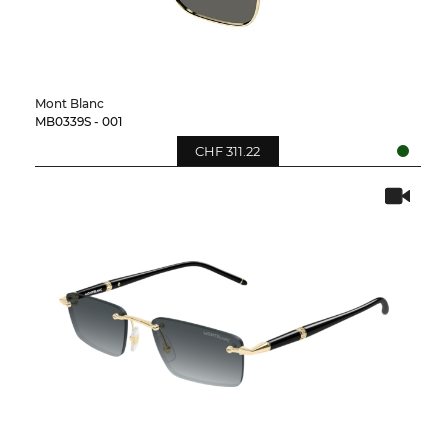
Mont Blanc
MB0339S - 001
CHF 311.22