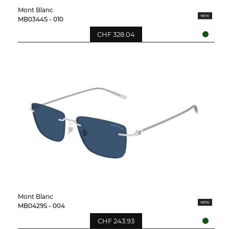
Mont Blanc
MB0344S - 010
CHF 328.04
Mont Blanc
MB0429S - 004
CHF 243.93