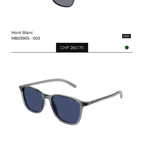
Mont Blanc
MB0390S - 003
CHF 260.75