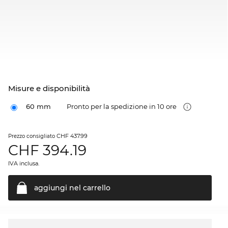
Misure e disponibilità
60 mm
Pronto per la spedizione in 10 ore
CHF 437.99
Prezzo consigliato
CHF
394.19
IVA inclusa.
aggiungi nel
carrello