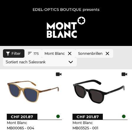
Filter
Mont Blanc
Sonnenbrillen
175
CHF 201.87
CHF 201.87
Mont Blanc
Mont Blanc
MB0006S - 004
MB0352S - 001