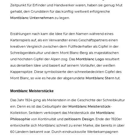
Zeitpunkt für Erfinder und Handwerker waren, haben sie genug Mut
gehabt, den Grundstein für das künftig weltweit erfolgreiche
Montblanc Unternehmen
zu legen.
Erzählungen nach kam die Idee für den Namen während eines
Kartenspiels auf, als ein Verwandter eines Geschäftspartners einen
kreativen Vergleich zwischen dem Füllfederhalter als Gipfel in der
Schreibgerätekultur und dem Mont Blanc-Berg als majestätischen
und höchsten Gipfel der Alpen zog. Das
Montblanc Logo
resultiert
aus derselben Idee und basiert auf seinem Vorläufer, der weißen
Kappenspitze. Diese symbolisierte den schneebedeckten Gipfel des
Mont Blanc, so wie es heute der abgerundete
Montblanc Stern
tut.
Montblanc Meisterstücke
Das Jahr 1924 ging als Meilenstein in die Geschichte der Schreibkultur
ein. Denn es ist das Geburtsjahr der
Montblanc Meisterstück
-
Kollektion. Seitdem verkörpert das Meisterstück die
Montblanc
Philosophie
von Kontinuität und
zeitlosem Design
. Ende der 1920er
entwickelte sich Montblanc schnell zu einer Marke, die bereits in über
60 Ländern bekannt war. Durch eindrucksvolle Werbekampagnen