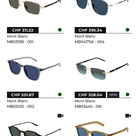
CHF 311.22
CHF 395.34
Mont Blanc
Mont Blanc
MB0339S - 001
MB0417SA - 004
CHF 201.87
CHF 328.04
Mont Blanc
Mont Blanc
MB0325S - 002
MB0344S - 010