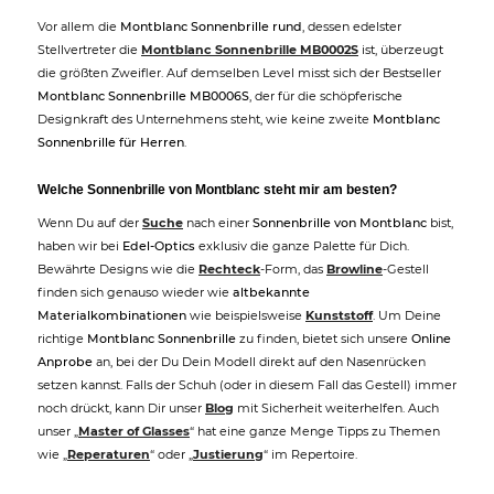
Vor allem die
Montblanc Sonnenbrille rund
, dessen edelster
Stellvertreter die
Montblanc Sonnenbrille MB0002S
ist, überzeugt
die größten Zweifler. Auf demselben Level misst sich der Bestseller
Montblanc Sonnenbrille MB0006S
, der für die schöpferische
Designkraft des Unternehmens steht, wie keine zweite
Montblanc
Sonnenbrille für Herren
.
Welche Sonnenbrille von Montblanc steht mir am besten?
Wenn Du auf der
Suche
nach einer
Sonnenbrille von Montblanc
bist,
haben wir bei
Edel-Optics
exklusiv die ganze Palette für Dich.
Bewährte Designs wie die
Rechteck
-Form, das
Browline
-Gestell
finden sich genauso wieder wie
altbekannte
Materialkombinationen
wie beispielsweise
Kunststoff
. Um Deine
richtige
Montblanc Sonnenbrille
zu finden, bietet sich unsere
Online
Anprobe
an, bei der Du Dein Modell direkt auf den Nasenrücken
setzen kannst. Falls der Schuh (oder in diesem Fall das Gestell) immer
noch drückt, kann Dir unser
Blog
mit Sicherheit weiterhelfen. Auch
unser „
Master of Glasses
“ hat eine ganze Menge Tipps zu Themen
wie „
Reperaturen
“ oder „
Justierung
“ im Repertoire.