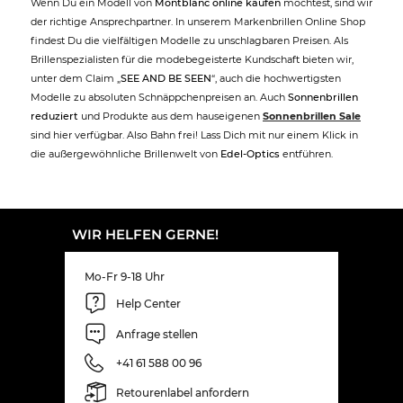
Wenn Du ein Modell von
Montblanc online kaufen
möchtest, sind wir
der richtige Ansprechpartner. In unserem Markenbrillen Online Shop
findest Du die vielfältigen Modelle zu unschlagbaren Preisen. Als
Brillenspezialisten für die modebegeisterte Kundschaft bieten wir,
unter dem Claim „
SEE AND BE SEEN
“, auch die hochwertigsten
Modelle zu absoluten Schnäppchenpreisen an. Auch
Sonnenbrillen
reduziert
und Produkte aus dem hauseigenen
Sonnenbrillen Sale
sind hier verfügbar. Also Bahn frei! Lass Dich mit nur einem Klick in
die außergewöhnliche Brillenwelt von
Edel-Optics
entführen.
WIR HELFEN GERNE!
Mo-Fr 9-18 Uhr
Help Center
Anfrage stellen
+41 61 588 00 96
Retourenlabel anfordern