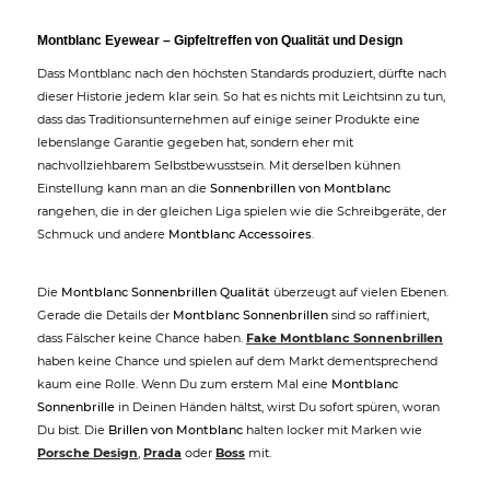
Montblanc Eyewear – Gipfeltreffen von Qualität und Design
Dass Montblanc nach den höchsten Standards produziert, dürfte nach
dieser Historie jedem klar sein. So hat es nichts mit Leichtsinn zu tun,
dass das Traditionsunternehmen auf einige seiner Produkte eine
lebenslange Garantie gegeben hat, sondern eher mit
nachvollziehbarem Selbstbewusstsein. Mit derselben kühnen
Einstellung kann man an die
Sonnenbrillen von Montblanc
rangehen, die in der gleichen Liga spielen wie die Schreibgeräte, der
Schmuck und andere
Montblanc Accessoires
.
Die
Montblanc Sonnenbrillen Qualität
überzeugt auf vielen Ebenen.
Gerade die Details der
Montblanc Sonnenbrillen
sind so raffiniert,
dass Fälscher keine Chance haben.
Fake Montblanc Sonnenbrillen
haben keine Chance und spielen auf dem Markt dementsprechend
kaum eine Rolle. Wenn Du zum erstem Mal eine
Montblanc
Sonnenbrille
in Deinen Händen hältst, wirst Du sofort spüren, woran
Du bist. Die
Brillen von Montblanc
halten locker mit Marken wie
Porsche Design
,
Prada
oder
Boss
mit.