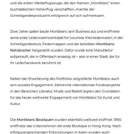
und die ersten Werbeflugzeuge, die den Namen „Montblanc“ einen
buchstäblichen Höhenflug verschafften, machte der
Schreibgeräteproduzent erfolgreich auf sich aufmerksam.
Zwei Jahre später baute Montblanc sein Business aus und eröffnete
seine erste Lederwarenwerkstatt für luxuriöse Kleinlederwaren, in der
Schreibgeräteetuis, Federmappen und die beliebten
Montblanc
Notizbücher
hergestellt wurden. Dafür wurde eine Manufaktur
aufgekauft, die in Offenbach ansässig ist – also in einer Stadt, die für
ihr Lederhandwerk berühmt ist.
Neben der Erweiterung des Portfolios vergrößerte Montblanc auch
sein soziales Engagement. Zahlreiche internationale Förderprojekte
in den Bereichen Literatur, Musik und Ballett legten den Grundstein
für das heute weltweite Engagement von Montblanc für Kunst und
Kultur.
Die
Montblanc Boutiquen
wurden ebenfalls weltweit eröffnet. 1990
eröffnete das Unternehmen die erste Boutique in Hong Kong. Nach
erfolgsversprechenden Entwicklungen in Asien wurden auch