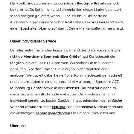
Da Montblanc zu unseren hochwertigen
Boutique Brands
gehört,
bekommst Du Sehbrillen und Sonnenbrillen dieser Marke garantiert
schon morgen geliefert, wenn Du heute bis 18 Uhr bestellst.
Außerdem legen wir neben dem
kostenlosen Expressversand
noch
einen
Eyeshaker
oben drauf, damit Deine Markenbrille immer glänzt.
Unser individueller Service
Bei allen aufkommenden Fragen während des Brillenkaufs wie „die
richtige
Montblanc Sonnenbrillen Größe
“ hast Du jederzeit die
Möglichkeit, auf uns zu zukommen. Wir stehen Dir mit unserer
geballten Expertise immer zur Seite, ob in der digitalen oder
analogen Welt spielt dabei keine Rolle. Komm jederzeit gern schnell
und unkompliziert in einen unserer drei Hamburger Stores im
AEZ
,
Mundsburg Center
sowie in der
Ottenser Hauptstraße
oder im
niedersächsischen
Buxtehude
vorbei, um Dich professionell und
individuell beraten zu lassen. Darüber hinaus erleichtern der
einfache
Versand
(
Standard
oder
Express
), der
kostenlose Rückversand
und
die vielfältigen
Zahlungsmethoden
Dir Deinen Einkauf bei uns.
Über uns