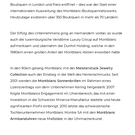
Boutiquen in London und Paris eröffnet – dies war der Start einer
internationalen Ausweitung des Montblanc-Boutiquennetzwerks.
Heutzutage existieren über 350 Boutiquen in mehr als 70 Ländern.
Der Erfolg des Unternehmens ging an niemandem vorbei, so wurde
auch die luxemburgische Vendôme Luxury Group auf Montblanc
aufmerksam und übernahm die Dunhill Holding, welche in den
1980ern einen großen Anteil der Montblanc-Aktien erworben hatte.
In den 90ern gelang Montblanc mit der
Meisterstück Jewelry
Collection
auch der Einstieg in die Welt des Herrenschmucks. Seit
2001 werden die
Montblanc Sonnenbrillen
im Rahmen eines
Lizenzvertrags von dem Unternehmen Kering hergestellt. 2007
folgte Montblancs Engagement im Uhrenbereich, das mit einer
Investition in die Schweizer Minerva-Manufaktur startete und heute
signifikanten Profit einbringt. 2010 setzte das schweizerische
Tochterunternehmen Montblanc Montre SA mit den
Montblanc
Armbanduhren
neue Maßstäbe in der Uhrmacherkunst.