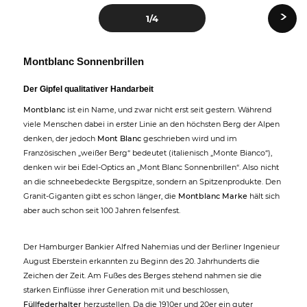
›
1
/4
Montblanc Sonnenbrillen
Der Gipfel qualitativer Handarbeit
Montblanc
ist ein Name, und zwar nicht erst seit gestern. Während
viele Menschen dabei in erster Linie an den höchsten Berg der Alpen
denken, der jedoch
Mont Blanc
geschrieben wird und im
Französischen „weißer Berg“ bedeutet (italienisch „Monte Bianco“),
denken wir bei Edel-Optics an „Mont Blanc Sonnenbrillen“. Also nicht
an die schneebedeckte Bergspitze, sondern an Spitzenprodukte. Den
Granit-Giganten gibt es schon länger, die
Montblanc Marke
hält sich
aber auch schon seit 100 Jahren felsenfest.
Der Hamburger Bankier Alfred Nahemias und der Berliner Ingenieur
August Eberstein erkannten zu Beginn des 20. Jahrhunderts die
Zeichen der Zeit. Am Fußes des Berges stehend nahmen sie die
starken Einflüsse ihrer Generation mit und beschlossen,
Füllfederhalter
herzustellen. Da die 1910er und 20er ein guter