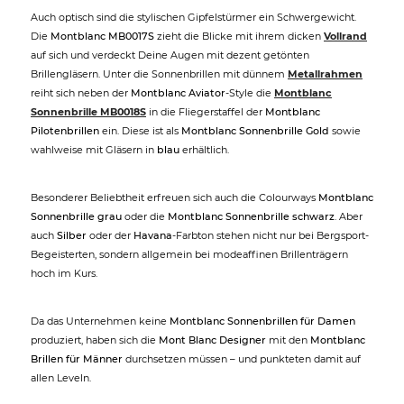
Auch optisch sind die stylischen Gipfelstürmer ein Schwergewicht.
Die
Montblanc MB0017S
zieht die Blicke mit ihrem dicken
Vollrand
auf sich und verdeckt Deine Augen mit dezent getönten
Brillengläsern. Unter die Sonnenbrillen mit dünnem
Metallrahmen
reiht sich neben der
Montblanc Aviator
-Style die
Montblanc
Sonnenbrille MB0018S
in die Fliegerstaffel der
Montblanc
Pilotenbrillen
ein. Diese ist als
Montblanc Sonnenbrille Gold
sowie
wahlweise mit Gläsern in
blau
erhältlich.
Besonderer Beliebtheit erfreuen sich auch die Colourways
Montblanc
Sonnenbrille grau
oder die
Montblanc Sonnenbrille schwarz
. Aber
auch
Silber
oder der
Havana
-Farbton stehen nicht nur bei Bergsport-
Begeisterten, sondern allgemein bei modeaffinen Brillenträgern
hoch im Kurs.
Da das Unternehmen keine
Montblanc Sonnenbrillen für Damen
produziert, haben sich die
Mont Blanc Designer
mit den
Montblanc
Brillen für Männer
durchsetzen müssen – und punkteten damit auf
allen Leveln.