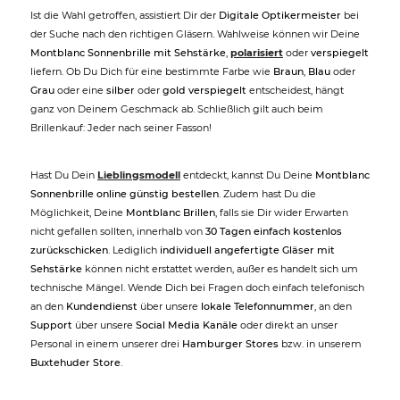
Ist die Wahl getroffen, assistiert Dir der
Digitale Optikermeister
bei
der Suche nach den richtigen Gläsern. Wahlweise können wir Deine
Montblanc Sonnenbrille mit Sehstärke
,
polarisiert
oder
verspiegelt
liefern. Ob Du Dich für eine bestimmte Farbe wie
Braun
,
Blau
oder
Grau
oder eine
silber
oder
gold verspiegelt
entscheidest, hängt
ganz von Deinem Geschmack ab. Schließlich gilt auch beim
Brillenkauf: Jeder nach seiner Fasson!
Hast Du Dein
Lieblingsmodell
entdeckt, kannst Du Deine
Montblanc
Sonnenbrille online günstig bestellen
. Zudem hast Du die
Möglichkeit, Deine
Montblanc Brillen
, falls sie Dir wider Erwarten
nicht gefallen sollten, innerhalb von
30 Tagen einfach kostenlos
zurückschicken
. Lediglich
individuell angefertigte Gläser mit
Sehstärke
können nicht erstattet werden, außer es handelt sich um
technische Mängel. Wende Dich bei Fragen doch einfach telefonisch
an den
Kundendienst
über unsere
lokale Telefonnummer
, an den
Support
über unsere
Social Media Kanäle
oder direkt an unser
Personal in einem unserer drei
Hamburger Stores
bzw. in unserem
Buxtehuder Store
.