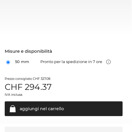
Misure e disponibilità
50 mm
Pronto per la spedizione in 7 ore
CHF 327.08
Prezzo consigliato
CHF
294.37
IVA inclusa.
aggiungi nel
carrello