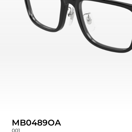
MB0489OA
001