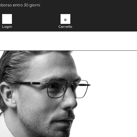
imborso entro 30 giorni
0
Login
Carrello