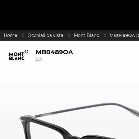
Home
Occhiali da vista
Mont Blanc
MB0489OA (0
MB0489OA
001