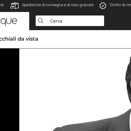
te!
Spedizione di consegna e di reso gratuite
Diritto di r
chiali da vista