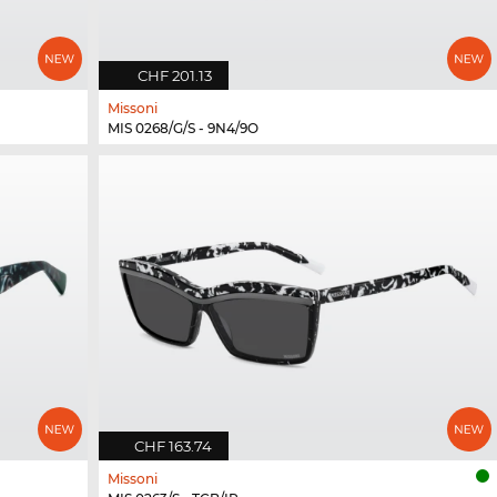
CHF 201.13
Missoni
MIS 0268/G/S - 9N4/9O
CHF 163.74
Missoni