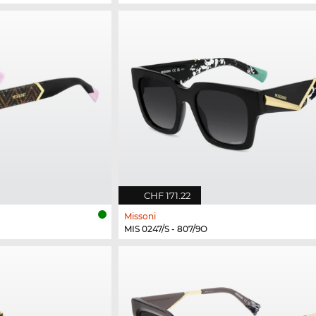
CHF 171.22
Missoni
MIS 0247/S - 807/9O