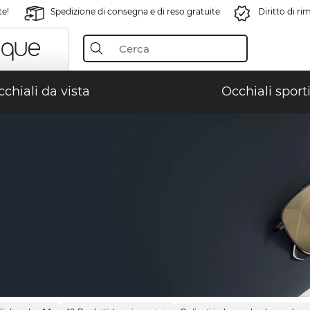
te!
Spedizione di consegna e di reso gratuite
Diritto di r
chiali da vista
Occhiali sporti