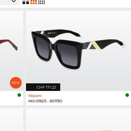
CHF 171.22
Missoni
MIS 0192/S - 807/9O