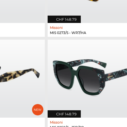
CHF 148.79
Missoni
MIS 0273/S - WR7/HA
CHF 148.79
Missoni