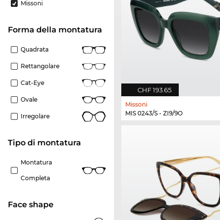
Missoni
forma della montatura
Quadrata
Rettangolare
Cat-Eye
CHF 193.65
Ovale
Missoni
MIS 0243/S - ZI9/9O
Irregolare
Tipo di montatura
Montatura
Completa
Face shape