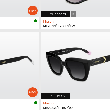
CHF 186.17
P
Missoni
MIS 0179/CS - 807/XW
CHF 193.65
Missoni
MIS 0243/S - 807/9O