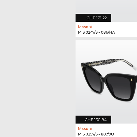
CHF 171.22
Missoni
MIS 0247/S - 086/HA
CHF 130.84
Missoni
MIS 0257/S - 807/9O