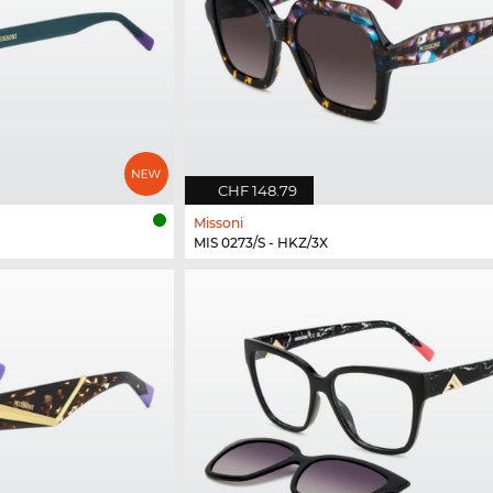
CHF 148.79
Missoni
MIS 0273/S - HKZ/3X