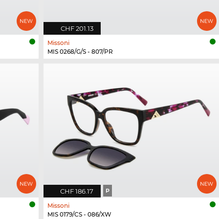
CHF 201.13
Missoni
MIS 0268/G/S - 807/PR
CHF 186.17
P
Missoni
MIS 0179/CS - 086/XW