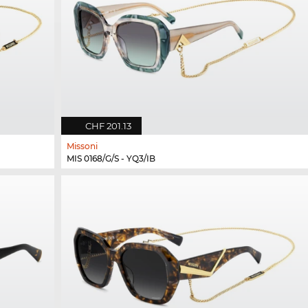
CHF 201.13
Missoni
MIS 0168/G/S - YQ3/IB