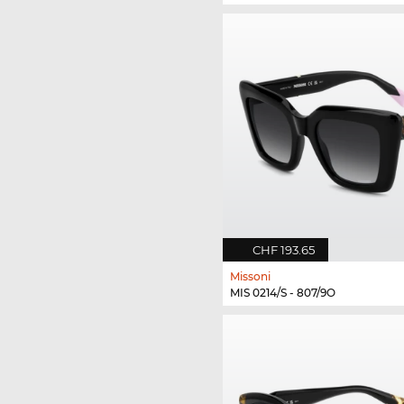
CHF 193.65
Missoni
MIS 0214/S - 807/9O