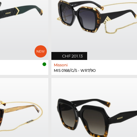
CHF 201.13
Missoni
MIS 0168/G/S - WR7/9O