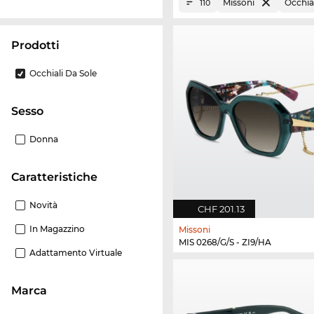
Missoni
Occhial
110
Prodotti
Occhiali Da Sole
Sesso
Donna
Caratteristiche
Novità
CHF 201.13
In Magazzino
Missoni
MIS 0268/G/S - ZI9/HA
Adattamento Virtuale
Marca