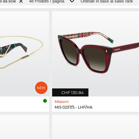
i da sole
CHF 130.84
Missoni
MIS 0257/S - LHF/HA