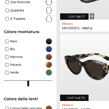
Viso Rotondo
Quadrata
CHF 186.17
P
A Trapezio
Missoni
MIS 0133/CS - 086/LA
Colore montatura
Nero
Blu
Marrone
Havana
Verde
CHF 148.79
Colore delle lenti
Missoni
Colore Delle Lenti Marrone