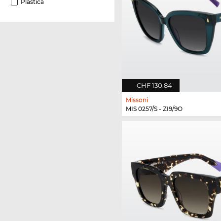
Plastica
CHF 130.84
Missoni
MIS 0257/S - ZI9/9O