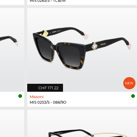
MIS 0263/S - TCB/IR
CHF 171.22
Missoni
MIS 0253/S - 086/9O