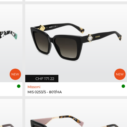
CHF 171.22
Missoni
MIS 0253/S - 807/HA