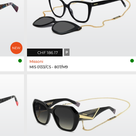
CHF 186.17
P
Missoni
MIS 0133/CS - 807/M9