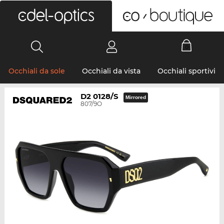
0
Occhiali da sole
Occhiali da vista
Occhiali sportivi
D2 0128/S
Mirrored
807/9O