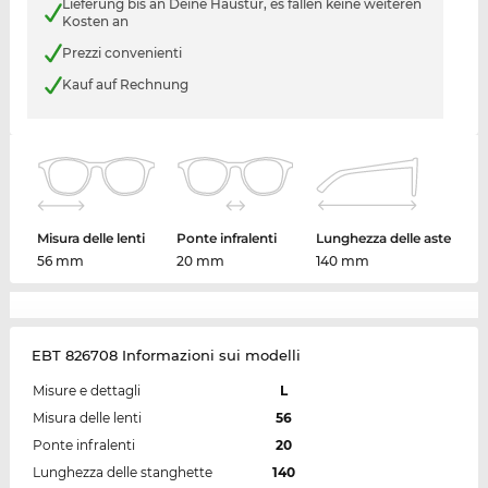
Lieferung bis an Deine Haustür, es fallen keine weiteren
Kosten an
Prezzi convenienti
Kauf auf Rechnung
Misura delle lenti
Ponte infralenti
Lunghezza delle aste
56 mm
20 mm
140 mm
EBT 826708 Informazioni sui modelli
Misure e dettagli
L
Misura delle lenti
56
Ponte infralenti
20
Lunghezza delle stanghette
140