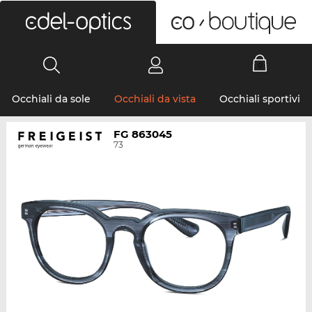
0
Occhiali da sole
Occhiali da vista
Occhiali sportivi
FG 863045
73