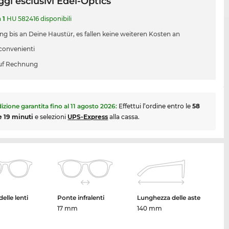
gi esclusivi Edel-Optics
a
1
HU 582416 disponibili
ung bis an Deine Haustür, es fallen keine weiteren Kosten an
 convenienti
uf Rechnung
izione garantita fino al
11 agosto 2026
:
Effettui l’ordine entro le
58
e 19 minuti
e selezioni
UPS-Express
alla cassa.
elle lenti
Ponte infralenti
Lunghezza delle aste
17 mm
140 mm