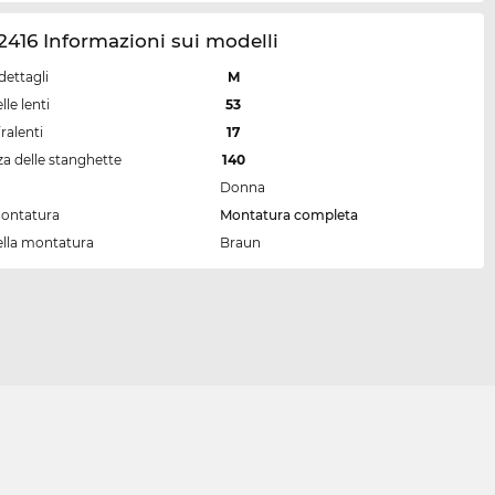
416 Informazioni sui modelli
dettagli
M
lle lenti
53
ralenti
17
a delle stanghette
140
Donna
montatura
Montatura completa
ella montatura
Braun