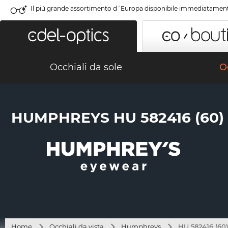
Il piú grande assortimento d´Europa disponibile immediatamen
Occhiali da sole
Oc
HUMPHREYS HU 582416 (60)
Home
Occhiali da vista
Humphreys
HU 582416 (60)