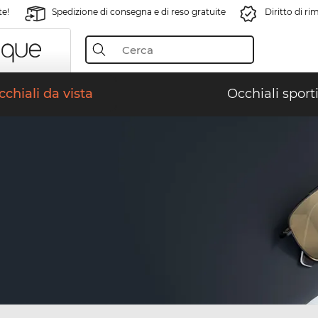
te!
Spedizione di consegna e di reso gratuite
Diritto di r
chiali da vista
Occhiali sporti