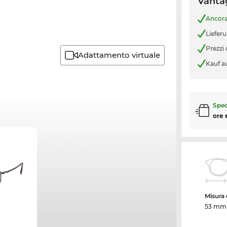
Vantag
Ancor
Liefer
Prezzi
Adattamento virtuale
Kauf a
Sped
ore 
Misura d
53 mm