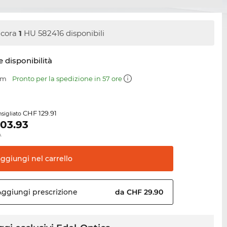
cora
1
HU 582416 disponibili
e disponibilità
mm
Pronto per la spedizione in 57 ore
CHF 129.91
sigliato
103.93
.
aggiungi nel
carrello
Aggiungi
prescrizione
da CHF 29.90