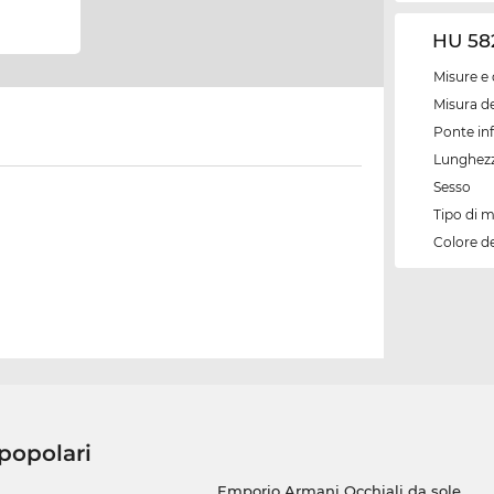
HU 582
Misure e 
Misura de
Ponte inf
Lunghezz
Sesso
Tipo di 
Colore d
 popolari
Emporio Armani Occhiali da sole