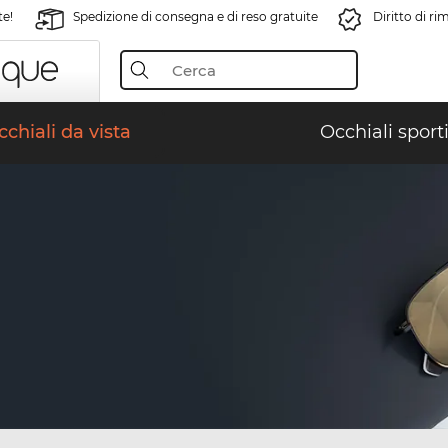
te!
Spedizione di consegna e di reso gratuite
Diritto di r
chiali da vista
Occhiali sporti