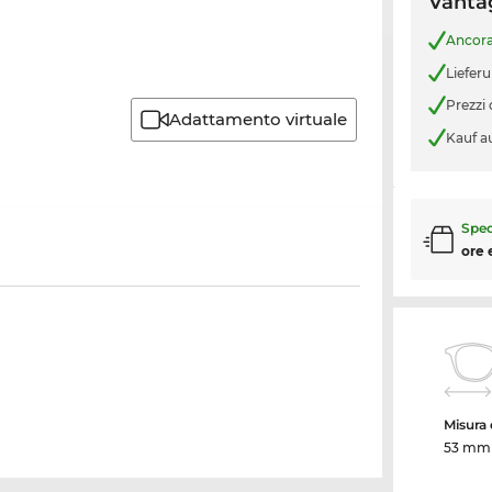
Vantag
Ancor
Liefer
Prezzi
Adattamento virtuale
Kauf a
Sped
ore 
Misura d
53 mm