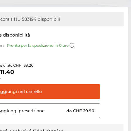
cora
1
HU 583194 disponibili
e disponibilità
mm
Pronto per la spedizione in 0 ore
CHF 139.26
sigliato
111.40
.
aggiungi nel
carrello
Aggiungi
prescrizione
da CHF 29.90