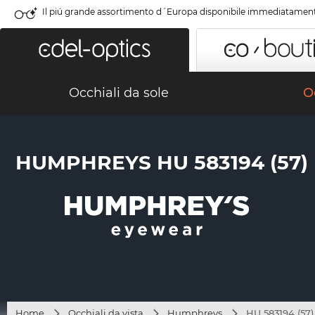
Il piú grande assortimento d´Europa disponibile immediatamen
Occhiali da sole
Oc
HUMPHREYS HU 583194 (57)
Home
Occhiali da vista
Humphreys
HU 583194 (57)