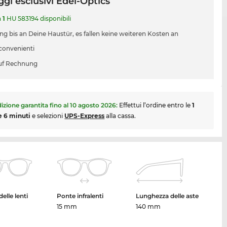
gi esclusivi Edel-Optics
a
1
HU 583194 disponibili
ung bis an Deine Haustür, es fallen keine weiteren Kosten an
 convenienti
uf Rechnung
izione garantita fino al
10 agosto 2026
:
Effettui l’ordine entro le
1
e 6 minuti
e selezioni
UPS-Express
alla cassa.
elle lenti
Ponte infralenti
Lunghezza delle aste
15 mm
140 mm