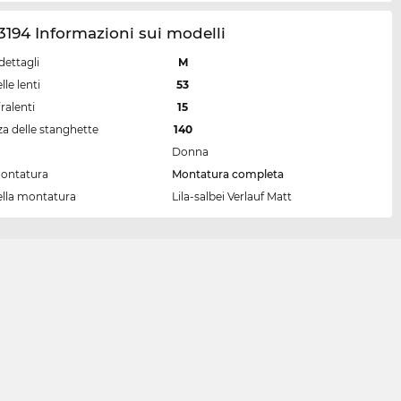
194 Informazioni sui modelli
dettagli
M
lle lenti
53
ralenti
15
a delle stanghette
140
Donna
montatura
Montatura completa
ella montatura
Lila-salbei Verlauf Matt