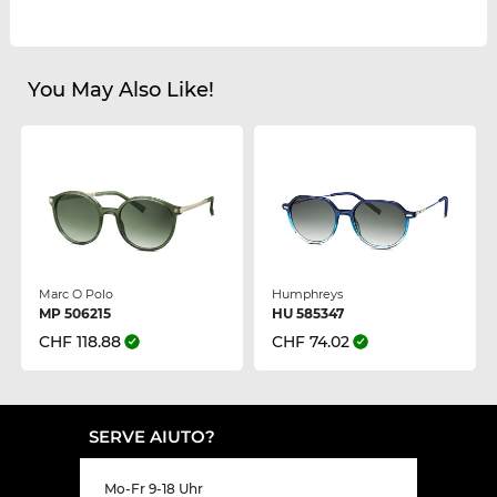
You May Also Like!
Marc O Polo
Humphreys
MP 506215
HU 585347
CHF 118.88
CHF 74.02
SERVE AIUTO?
Mo-Fr 9-18 Uhr