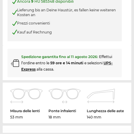
Ancora
9
HU 585348 disponibili
Lieferung bis an Deine Haustür, es fallen keine weiteren
Kosten an
Prezzi convenienti
Kauf auf Rechnung
Spedizione garantita fino al
11 agosto 2026
:
Effettui
l’ordine entro le
59 ore e 14 minuti
e selezioni
UPS-
Express
alla cassa.
Misura delle lenti
Ponte infralenti
Lunghezza delle aste
53 mm
18 mm
140 mm