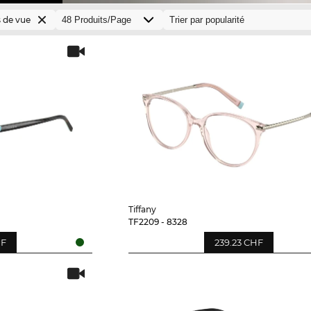
 de vue
Tiffany
TF2209 - 8328
HF
239.23 CHF