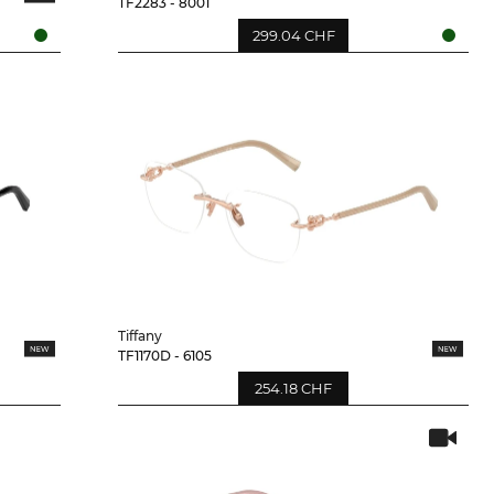
TF2283 - 8001
299.04 CHF
Tiffany
TF1170D - 6105
254.18 CHF