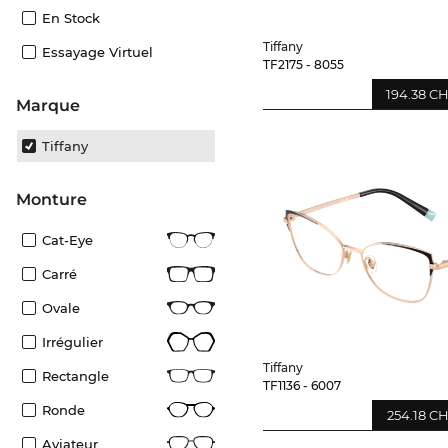
En Stock
Tiffany
Essayage Virtuel
TF2175 - 8055
194.38 C
Marque
Tiffany
Monture
Cat-Eye
Carré
Ovale
Irrégulier
Tiffany
Rectangle
TF1136 - 6007
Ronde
254.18 C
Aviateur