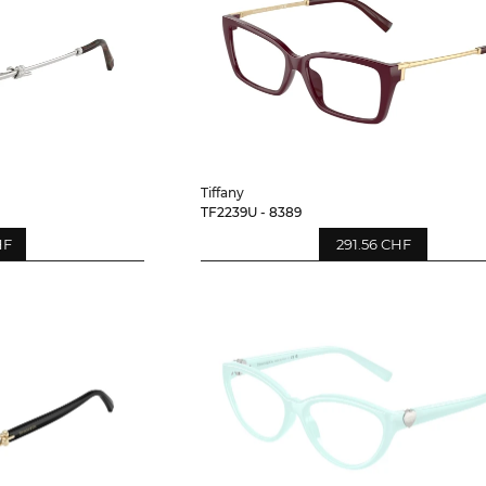
Tiffany
TF2239U - 8389
HF
291.56 CHF