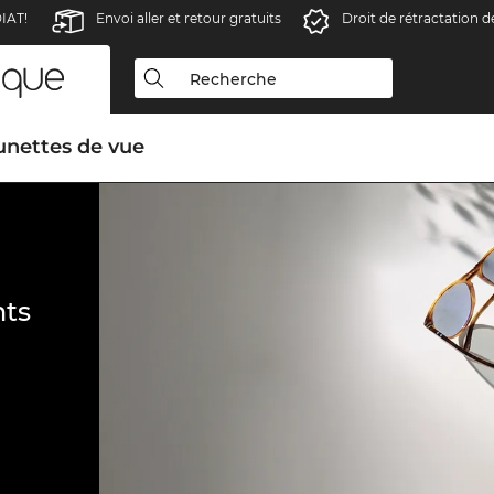
IAT!
Envoi aller et retour gratuits
Droit de rétractation d
unettes de vue
ts