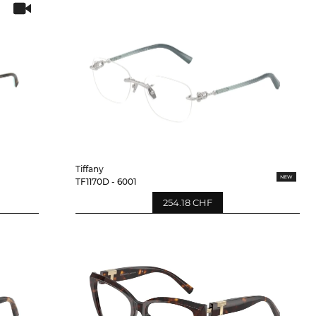
Tiffany
TF1170D - 6001
254.18 CHF