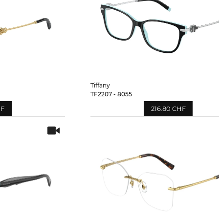
Tiffany
TF2207 - 8055
HF
216.80 CHF