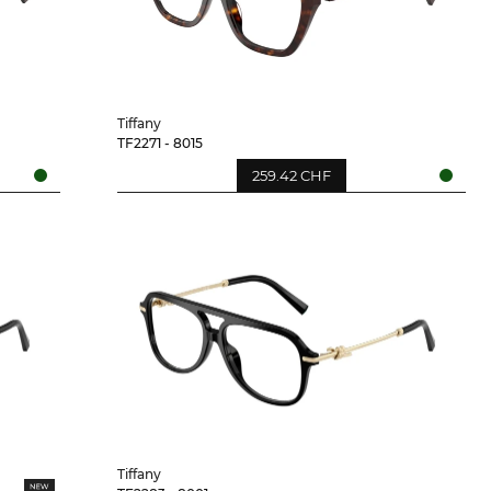
Tiffany
TF2271 - 8015
259.42 CHF
Tiffany