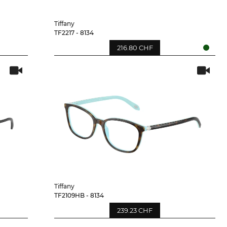
Tiffany
TF2217 - 8134
216.80 CHF
Tiffany
TF2109HB - 8134
239.23 CHF