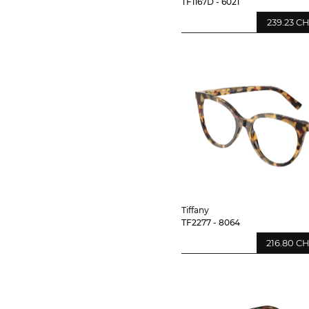
TF1167D - 6021
239.23 C
Tiffany
TF2277 - 8064
216.80 C