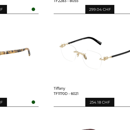
TF2283 - 8055
HF
299.04 CHF
Tiffany
TF1170D - 6021
HF
254.18 CHF