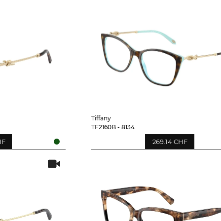
Tiffany
TF2160B - 8134
HF
269.14 CHF