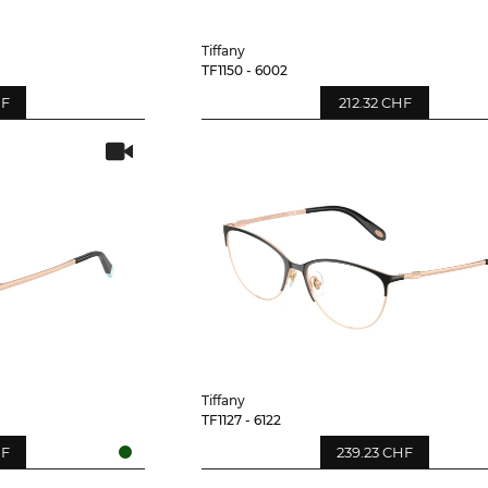
Tiffany
TF1150 - 6002
HF
212.32 CHF
Tiffany
TF1127 - 6122
HF
239.23 CHF