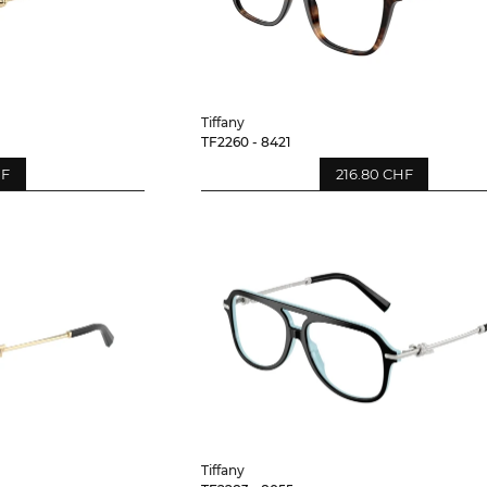
Tiffany
TF2260 - 8421
HF
216.80 CHF
Tiffany