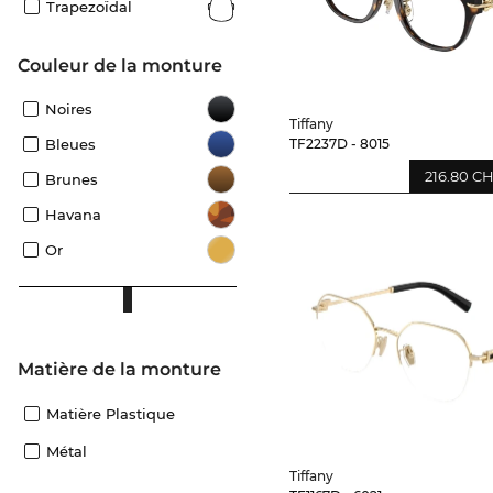
Trapezoïdal
Couleur de la monture
Noires
Tiffany
TF2237D - 8015
Bleues
216.80 C
Brunes
Havana
Or
Matière de la monture
Matière Plastique
Métal
Tiffany