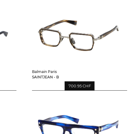
Balmain Paris
SAINTJEAN - B
700.95 CHF