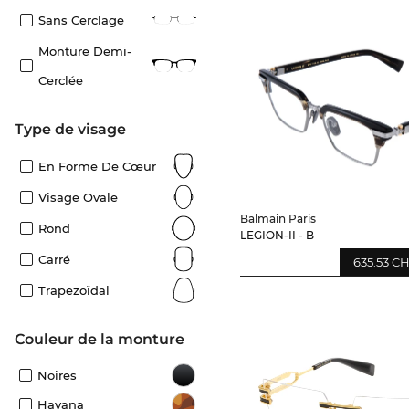
Sans Cerclage
Monture Demi-
Cerclée
Type de visage
En Forme De Cœur
Visage Ovale
Balmain Paris
Rond
LEGION-II - B
Carré
635.53 C
Trapezoïdal
Couleur de la monture
Noires
Havana