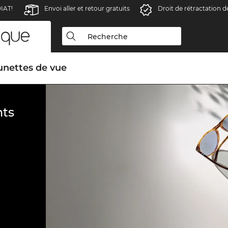
IAT!
Envoi aller et retour gratuits
Droit de rétractation d
unettes de vue
ts