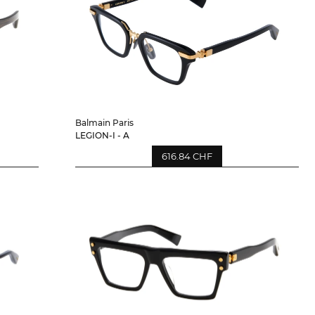
Balmain Paris
LEGION-I - A
616.84 CHF