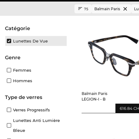
Balmain Paris
Lu
75
Catégorie
Lunettes De Vue
Genre
Femmes
Hommes
Balmain Paris
Type de verres
LEGION-I - B
616.84 C
Verres Progressifs
Lunettes Anti Lumière
Bleue