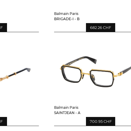
Balmain Paris
BRIGADE-I - B
HF
682.26 CHF
Balmain Paris
SAINTJEAN - A
HF
700.95 CHF