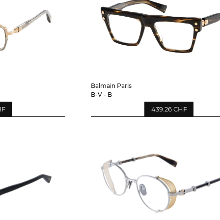
Balmain Paris
B-V - B
HF
439.26 CHF