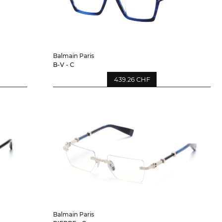
Balmain Paris
B-V - C
439.26 CHF
Balmain Paris