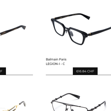
Balmain Paris
LEGION-I - C
HF
616.84 CHF