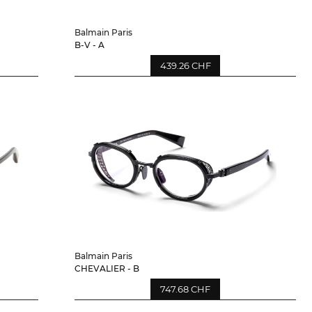
Balmain Paris
B-V - A
439.26 CHF
Balmain Paris
CHEVALIER - B
747.68 CHF