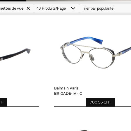
nettes de vue
Balmain Paris
BRIGADE-IV - C
HF
700.95 CHF