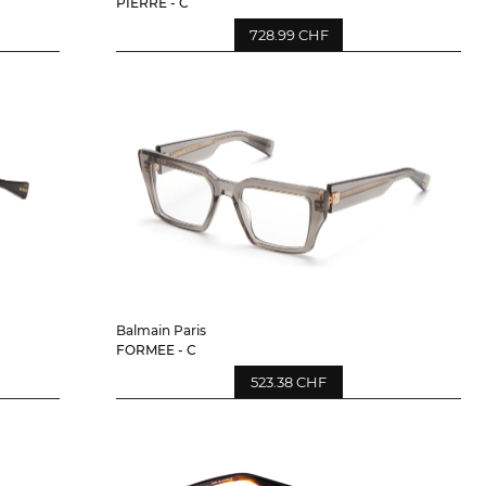
PIERRE - C
728.99 CHF
Balmain Paris
FORMEE - C
523.38 CHF