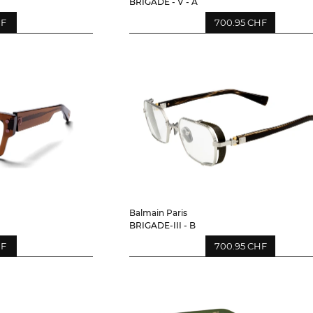
BRIGADE - V - A
HF
700.95 CHF
Balmain Paris
BRIGADE-III - B
HF
700.95 CHF