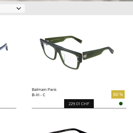
Balmain Paris
50 %
B-III - C
229.01 CHF