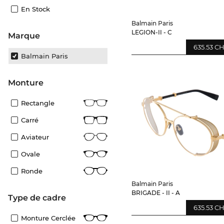
En Stock
Balmain Paris
LEGION-II - C
Marque
635.53 C
Balmain Paris
Monture
Rectangle
Carré
Aviateur
Ovale
Ronde
Balmain Paris
BRIGADE - II - A
Type de cadre
635.53 C
Monture Cerclée