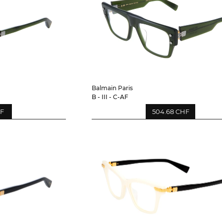
Balmain Paris
B - III - C-AF
HF
504.68 CHF