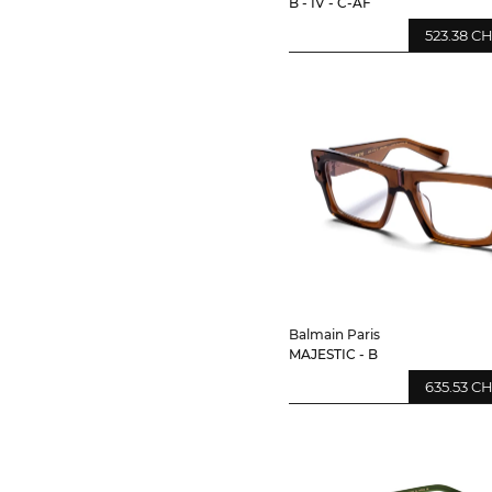
B - IV - C-AF
523.38 C
Balmain Paris
MAJESTIC - B
635.53 C