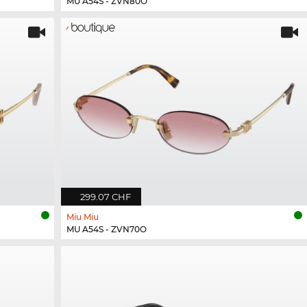
MU A54S - ZVN80O
299.07 CHF
Miu Miu
MU A54S - ZVN70O