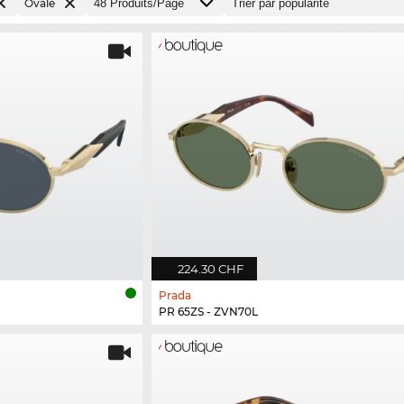
Ovale
224.30 CHF
Prada
PR 65ZS - ZVN70L