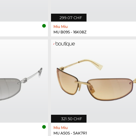
299.07 CHF
Miu Miu
MU B09S - 16K08Z
321.50 CHF
Miu Miu
MU A50S - 5AK7R1