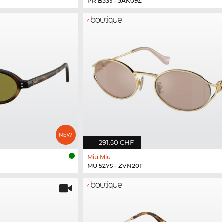
PR B53S - 5AK09Z
291.60 CHF
Miu Miu
MU 52YS - ZVN20F