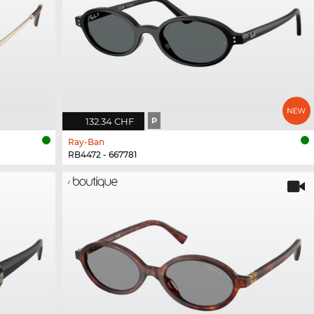
132.34 CHF
P
Ray-Ban
RB4472 - 667781