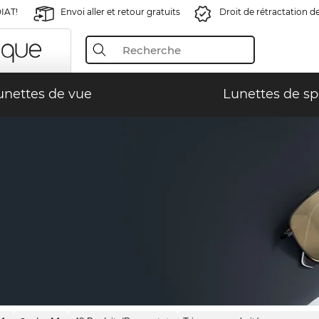
IAT!
Envoi aller et retour gratuits
Droit de rétractation d
unettes de vue
Lunettes de sp