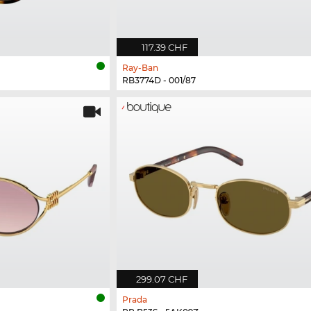
117.39 CHF
Ray-Ban
RB3774D - 001/87
299.07 CHF
Prada