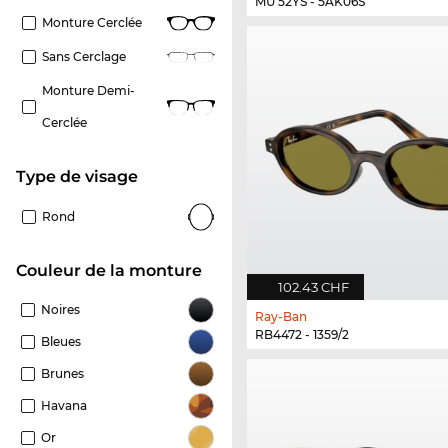
MU 52YS - 5AK06S
Monture Cerclée
Sans Cerclage
Monture Demi-
Cerclée
Type de visage
Rond
Couleur de la monture
102.43 CHF
Noires
Ray-Ban
RB4472 - 1359/2
Bleues
Brunes
Havana
Or