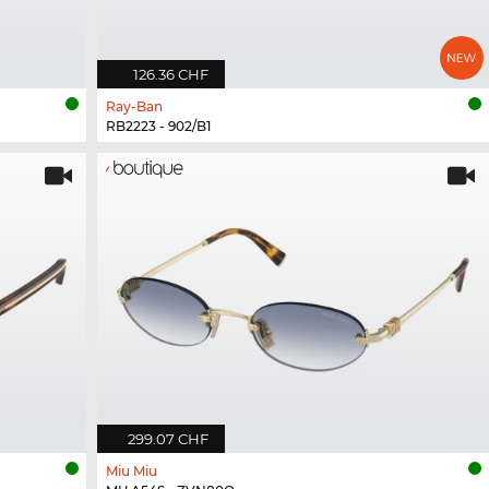
126.36 CHF
Ray-Ban
RB2223 - 902/B1
299.07 CHF
Miu Miu