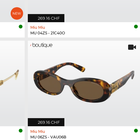
269.16 CHF
Miu Miu
MU 04ZS - 21C40O
269.16 CHF
Miu Miu
MU 06ZS - VAU06B