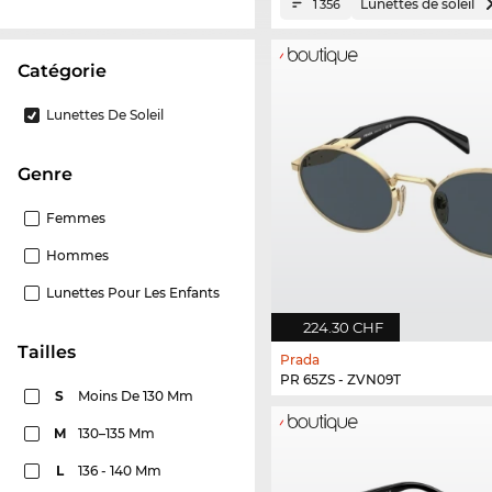
Lunettes de soleil
1 356
Catégorie
Lunettes De Soleil
Genre
Femmes
Hommes
Lunettes Pour Les Enfants
224.30 CHF
Tailles
Prada
PR 65ZS - ZVN09T
S
Moins De 130 Mm
M
130–135 Mm
L
136 - 140 Mm