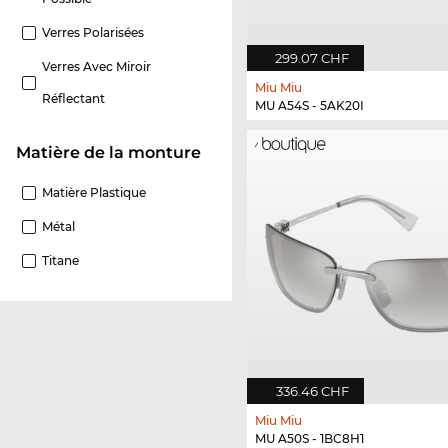
Verres Polarisées
299.07 CHF
Verres Avec Miroir
Miu Miu
Réflectant
MU A54S - 5AK20I
Matière de la monture
Matière Plastique
Métal
Titane
336.46 CHF
Miu Miu
MU A50S - 1BC8H1