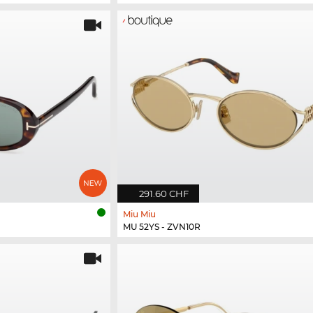
291.60 CHF
Miu Miu
MU 52YS - ZVN10R