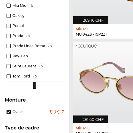
Miu Miu
Oakley
269.16 CHF
Persol
Miu Miu
MU 04ZS - 19P2Z1
Prada
Prada Linea Rossa
Ray-Ban
Saint Laurent
Tom Ford
Monture
Ovale
291.60 CHF
Type de cadre
Miu Miu