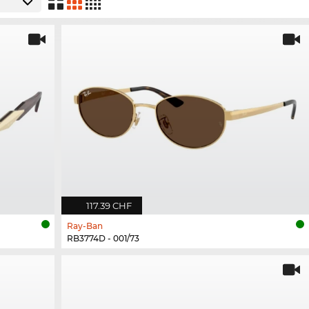
117.39 CHF
Ray-Ban
RB3774D - 001/73