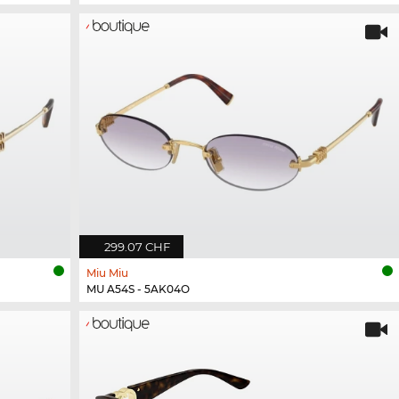
299.07 CHF
Miu Miu
MU A54S - 5AK04O