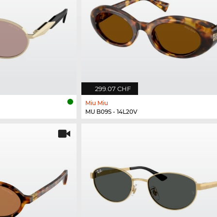
299.07 CHF
Miu Miu
MU B09S - 14L20V