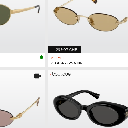
299.07 CHF
Miu Miu
MU A54S - ZVN10R