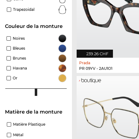
Trapezoïdal
Couleur de la monture
Noires
Bleues
239.26 CHF
Brunes
Prada
Havana
PR 09YV - 2AU1O1
Or
Matière de la monture
Matière Plastique
Métal