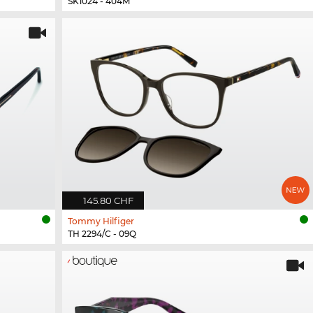
SK1024 - 404M
145.80 CHF
Tommy Hilfiger
TH 2294/C - 09Q