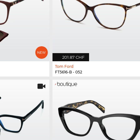
201.87 CHF
Tom Ford
FT5616-B - 052