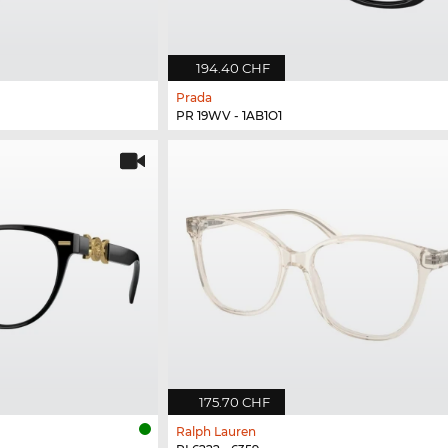
194.40 CHF
Prada
PR 19WV - 1AB1O1
175.70 CHF
Ralph Lauren