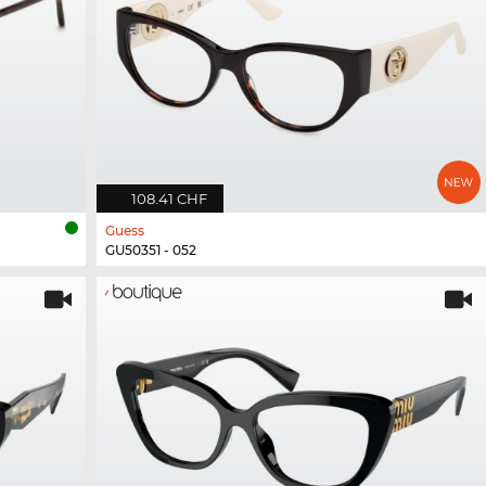
108.41 CHF
Guess
GU50351 - 052