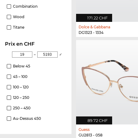
Combination
Wood
171.22 CHF
Dolce & Gabbana
Titane
DG1323 - 1334
Prix en CHF
–
✓
Below 45
45 – 100
100 – 120
120 – 250
250 – 450
Au-Dessus 450
89.72 CHF
Guess
GU2813 - 058