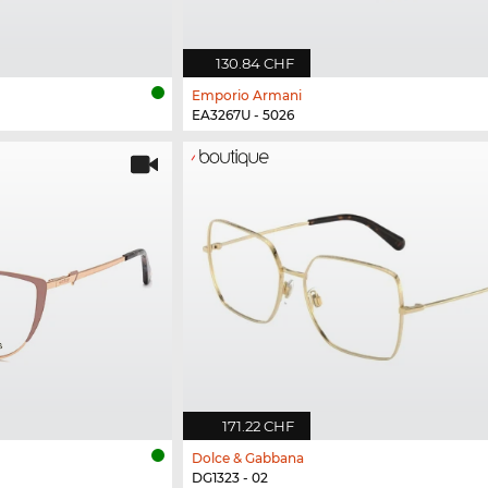
130.84 CHF
Emporio Armani
EA3267U - 5026
171.22 CHF
Dolce & Gabbana
DG1323 - 02