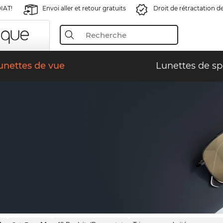
IAT!
Envoi aller et retour gratuits
Droit de rétractation d
unettes de vue
Lunettes de sp