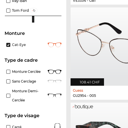
VE3334 - GB1
Ray-Ban
Tom Ford
Monture
Cat-Eye
Type de cadre
Monture Cerclée
Sans Cerclage
108.41 CHF
Guess
Monture Demi-
GU2954 - 005
Cerclée
Type de visage
Carré