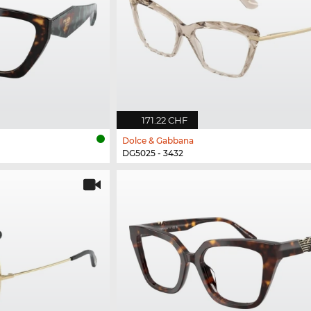
171.22 CHF
Dolce & Gabbana
DG5025 - 3432