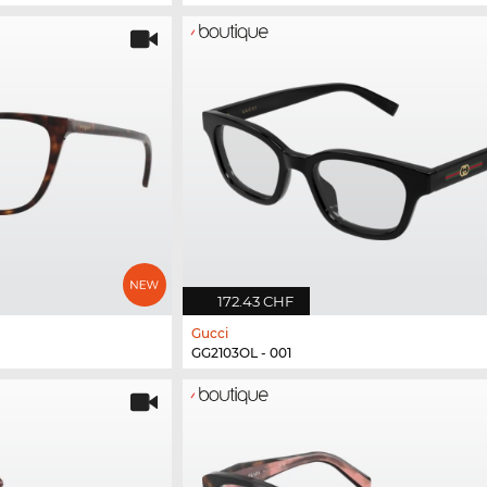
172.43 CHF
Gucci
GG2103OL - 001