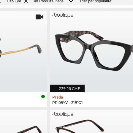
Cat-Eye
239.26 CHF
Prada
PR 09YV - 21B1O1