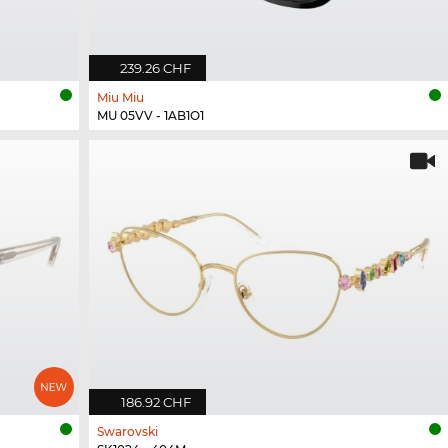
239.26 CHF
Miu Miu
MU 05VV - 1AB1O1
186.92 CHF
Swarovski