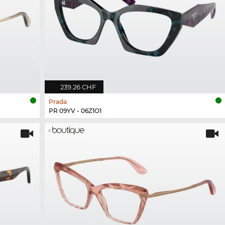
239.26 CHF
Prada
PR 09YV - 06Z1O1