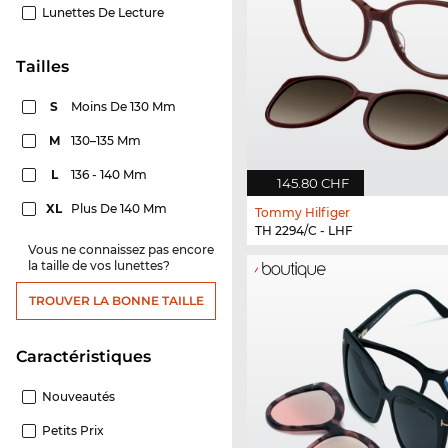
Lunettes De Lecture
Tailles
S
Moins De 130 Mm
M
130–135 Mm
L
136 - 140 Mm
145.80 CHF
XL
Plus De 140 Mm
Tommy Hilfiger
TH 2294/C - LHF
Vous ne connaissez pas encore
la taille de vos lunettes?
TROUVER LA BONNE TAILLE
Caractéristiques
Nouveautés
Petits Prix