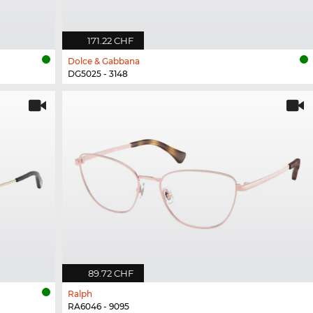
171.22 CHF
Dolce & Gabbana
DG5025 - 3148
89.72 CHF
Ralph
RA6046 - 9095