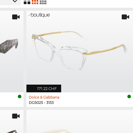
171.22 CHF
Dolce & Gabbana
DG5025 - 3133