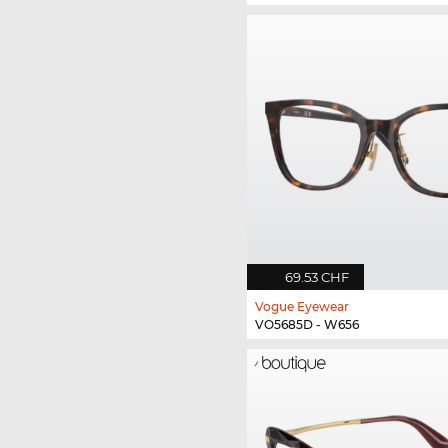
69.53 CHF
Vogue Eyewear
VO5685D - W656