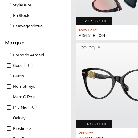
StyleDEAL
En Stock
463.56 CHF
Essayage Virtuel
Tom Ford
FT5641-B - 001
Marque
Emporio Armani
Gucci
Guess
Humphreys
Marc O Polo
Miu Miu
Oakley
183.18 CHF
Prada
Versace