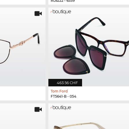
RL6222 - 6359
463.56 CHF
Tom Ford
FT5641-B - 054