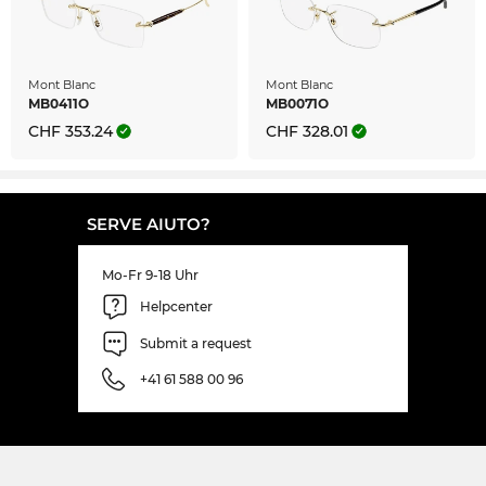
Mont Blanc
Mont Blanc
MB0411O
MB0071O
CHF 353.24
CHF 328.01
SERVE AIUTO?
Mo-Fr 9-18 Uhr
Helpcenter
Submit a request
+41 61 588 00 96